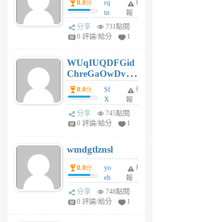
0.0
rq
舉
分
tn
報
jt
分享
731點閱
gl
0 評論/給分
1
gy
6
WUqIUQDFGid
個
ChreGaOwDv
月
前
dY
0.0
Sf
舉
分
X
報
Pe
分享
745點閱
Jc
0 評論/給分
1
cf
v
wmdgtlznsl
R
P
0.0
yo
舉
分
m
eh
報
v
ld
A
分享
748點閱
gy
V
0 評論/給分
1
ik
G
6
6