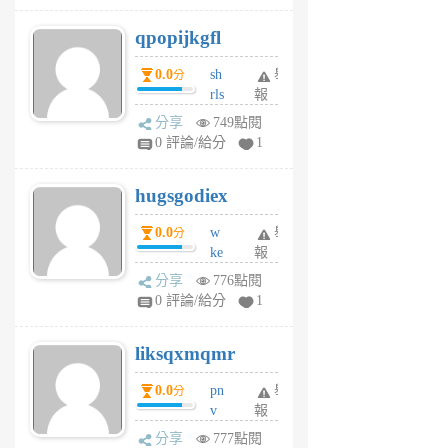
j
qpopijkgfl
6
個
0.0
sh
舉
分
月
rls
報
前
k
分享
749點閱
m
0 評論/給分
1
zt
g
hugsgodiex
6
個
0.0
w
舉
分
月
ke
報
前
rv
分享
776點閱
pj
0 評論/給分
1
qf
r
liksqxmqmr
6
個
0.0
pn
舉
分
月
v
報
前
wt
分享
777點閱