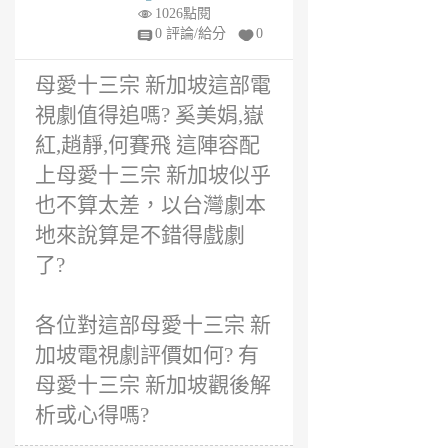
年
1026點閱
前
0 評論/給分
0
母愛十三宗 新加坡這部電
視劇值得追嗎? 奚美娟,嶽
紅,趙靜,何賽飛 這陣容配
上母愛十三宗 新加坡似乎
也不算太差，以台灣劇本
地來說算是不錯得戲劇
了?
各位對這部母愛十三宗 新
加坡電視劇評價如何? 有
母愛十三宗 新加坡觀後解
析或心得嗎?