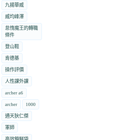
九揚華威
威均峰澤
怠惰魔王的轉職
條件
登山鞋
肯德基
操作評價
人性課外課
archer a6
archer
1000
通天狄仁傑
軍師
高效鎖鮮袋