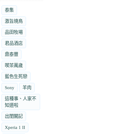
泰集
激旨燒鳥
品田牧場
君品酒店
鼎泰豐
喫茶萬歲
藍色生死戀
Sony
羊肉
這種事、人家不
知道啦
出閨閣記
Xperia 1 II