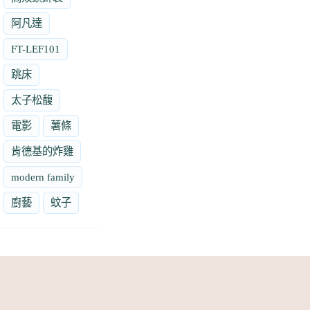
阿凡達
FT-LEF101
跳床
太子松馥
電影
薯條
肯德基的炸雞
modern family
廚藝
蚊子