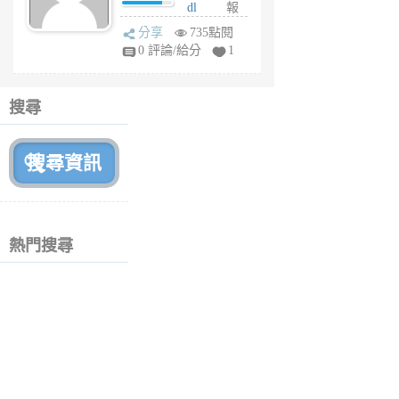
dl
報
前
sq
分享
735點閱
fy
0 評論/給分
1
fe
6
個
搜尋
月
前
熱門搜尋