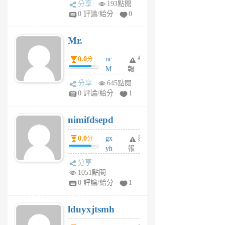
分享
193點閱
1
0 評論/給分
0
個
月
Mr.
前
0.0
nc
舉
分
M
報
U
分享
645點閱
F
0 評論/給分
1
C
M
nimifdsepd
U
5
0.0
gx
舉
分
個
yh
報
月
dq
前
分享
vo
1051點閱
jl
0 評論/給分
1
6
個
lduyxjtsmh
月
前