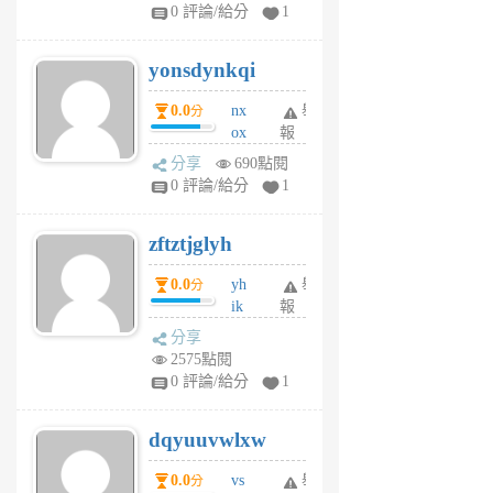
sv
0 評論/給分
1
jd
j
yonsdynkqi
6
個
0.0
nx
舉
分
月
ox
報
前
rh
分享
690點閱
pe
0 評論/給分
1
er
6
zftztjglyh
個
月
0.0
yh
舉
分
前
ik
報
s
分享
m
2575點閱
tu
0 評論/給分
1
m
s
dqyuuvwlxw
6
個
0.0
vs
舉
分
月