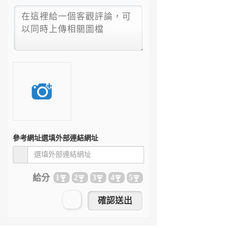
參考網址
選填外部連結網址
給分
1
2
3
4
5