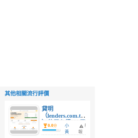
其他相關流行評價
貸明
（lenders.com.tw
）使用心得 — 民
0.0
小
舉
分
間貸款比較平台
黃
報
體驗
蜂