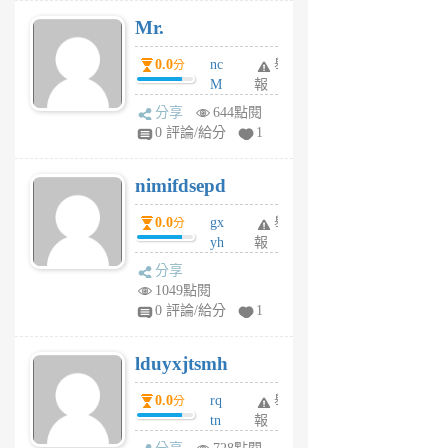
月
Mr.
前
0.0
nc
舉
分
M
報
U
分享
644點閱
F
0 評論/給分
1
C
M
nimifdsepd
U
5
0.0
gx
舉
分
個
yh
報
月
dq
前
分享
vo
1049點閱
jl
0 評論/給分
1
6
個
lduyxjtsmh
月
前
0.0
rq
舉
分
tn
報
jt