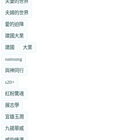
夫妻的世界
夫婦的世界
愛的迫降
建國大業
建國
大業
samsung
與神同行
s20+
紅粉驚魂
展志學
宜雄玉潤
九揚華威
威均峰澤