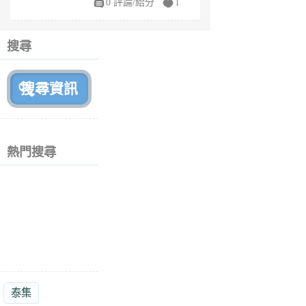
0 評論/給分
1
fe
6
個
搜尋
月
前
熱門搜尋
泰集