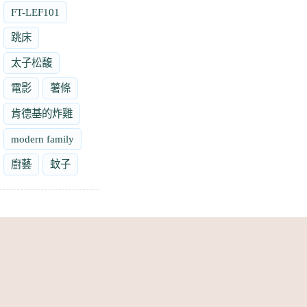
FT-LEF101
跳床
太子松馥
電影
薯條
肯德基的炸雞
modern family
廚藝
蚊子