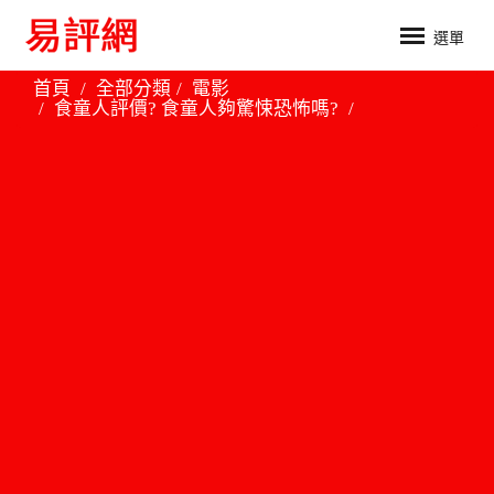
選單
首頁
全部分類
電影
食童人評價? 食童人夠驚悚恐怖嗎?