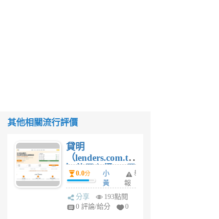
其他相關流行評價
貸明
（lenders.com.tw
）使用心得 — 民
0.0
小
舉
分
間貸款比較平台
黃
報
體驗
蜂
分享
193點閱
1
0 評論/給分
0
個