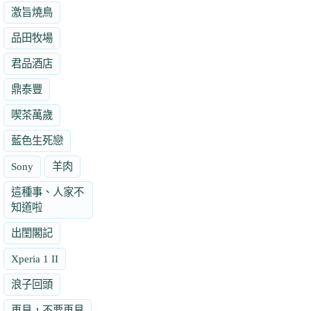
激旨燒鳥
品田牧場
君品酒店
鼎泰豐
喫茶萬歲
藍色生死戀
Sony
羊肉
這種事、人家不
知道啦
出閨閣記
Xperia 1 II
浪子回頭
再見，不要再見