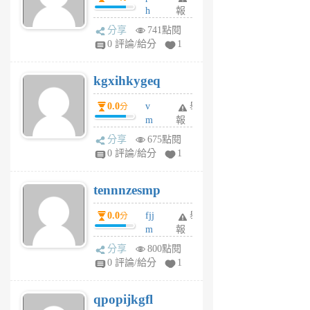
h
報
wi
分享
741點閱
w
0 評論/給分
1
sh
uq
kgxihkygeq
6
個
0.0
v
舉
分
月
m
報
前
sg
分享
675點閱
sr
0 評論/給分
1
vg
pn
tennnzesmp
6
個
0.0
fjj
舉
分
月
m
報
前
w
分享
800點閱
rs
0 評論/給分
1
uy
j
qpopijkgfl
6