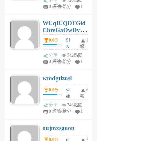
分享
728點閱
gl
0 評論/給分
1
gy
6
WUqIUQDFGid
個
ChreGaOwDv
月
前
dY
0.0
Sf
舉
分
X
報
Pe
分享
742點閱
Jc
0 評論/給分
1
cf
v
wmdgtlznsl
R
P
0.0
yo
舉
分
m
eh
報
v
ld
A
分享
746點閱
gy
V
0 評論/給分
1
ik
G
6
6
oujmxsguon
個
個
月
月
0.0
pl
舉
分
前
前