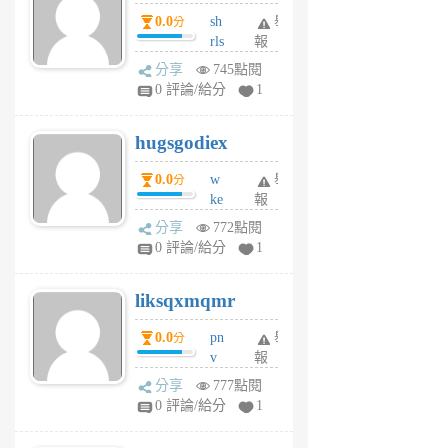
個
0.0
sh
舉
分
月
rls
報
前
k
分享
745點閱
m
0 評論/給分
1
zt
g
hugsgodiex
6
個
0.0
w
舉
分
月
ke
報
前
rv
分享
772點閱
pj
0 評論/給分
1
qf
r
liksqxmqmr
6
個
0.0
pn
舉
分
月
v
報
前
wt
分享
777點閱
sv
0 評論/給分
1
jd
j