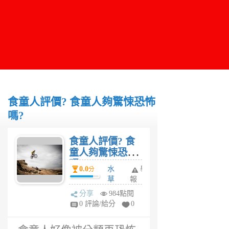
食童人評價? 食童人夠驚悚恐怖
嗎?
食童人評價? 食
童人夠驚悚恐怖
嗎?
0.0
水
舉
分
草
報
6
分享
984點閱
年
0 評論/給分
0
前