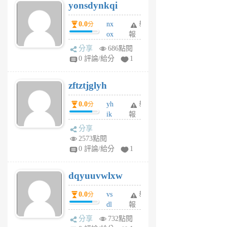
yonsdynkqi
6
個
0.0
nx
舉
分
月
ox
報
前
rh
分享
686點閱
pe
0 評論/給分
1
er
6
zftztjglyh
個
月
0.0
yh
舉
分
前
ik
報
s
分享
m
2573點閱
tu
0 評論/給分
1
m
s
dqyuuvwlxw
6
個
0.0
vs
舉
分
月
dl
報
前
sq
分享
732點閱
fy