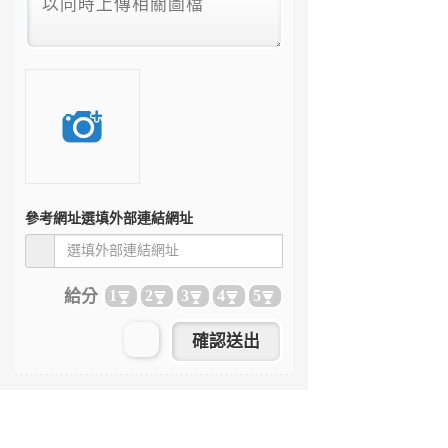
參考網址
選填外部連結網址
給分
1
2
3
4
5