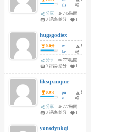
rls
報
前
k
分享
745點閱
m
0 評論/給分
1
zt
g
hugsgodiex
6
個
0.0
w
舉
分
月
ke
報
前
rv
分享
773點閱
pj
0 評論/給分
1
qf
r
liksqxmqmr
6
個
0.0
pn
舉
分
月
v
報
前
wt
分享
777點閱
sv
0 評論/給分
1
jd
j
yonsdynkqi
6