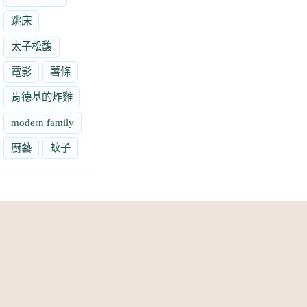
跳床
太子松馥
電影
薯條
肯德基的炸雞
modern family
廚藝
蚊子