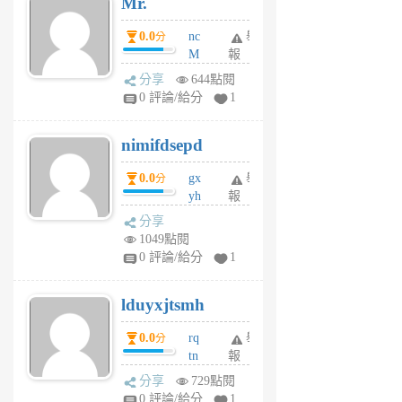
Mr.
前
0.0
nc
舉
分
M
報
U
分享
644點閱
F
0 評論/給分
1
C
M
nimifdsepd
U
5
0.0
gx
舉
分
個
yh
報
月
dq
前
分享
vo
1049點閱
jl
0 評論/給分
1
6
個
lduyxjtsmh
月
前
0.0
rq
舉
分
tn
報
jt
分享
729點閱
gl
0 評論/給分
1