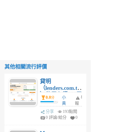
其他相關流行評價
貸明
（lenders.com.tw
）使用心得 — 民
0.0
小
舉
分
間貸款比較平台
黃
報
體驗
蜂
分享
193點閱
1
0 評論/給分
0
個
月