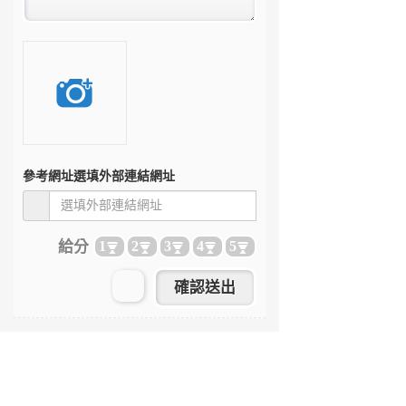
參考網址
選填外部連結網址
給分
1
2
3
4
5