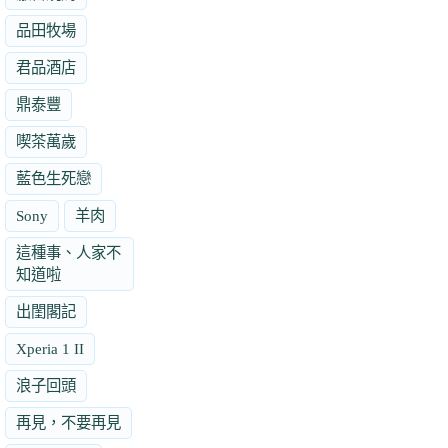
品田牧場
君品酒店
鼎泰豐
喫茶萬歲
藍色生死戀
Sony
羊肉
這種事、人家不
知道啦
出閨閣記
Xperia 1 II
浪子回頭
再見，不要再見