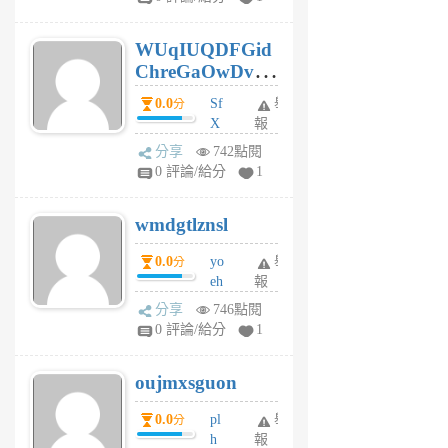
gy
6
WUqIUQDFGid
個
ChreGaOwDv
月
前
dY
0.0
Sf
舉
分
X
報
Pe
分享
742點閱
Jc
0 評論/給分
1
cf
v
wmdgtlznsl
R
P
0.0
yo
舉
分
m
eh
報
v
ld
A
分享
746點閱
gy
V
0 評論/給分
1
ik
G
6
6
oujmxsguon
個
個
月
月
0.0
pl
舉
分
前
前
h
報