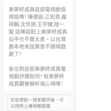
前
美夢終成真這部電視劇值
得追嗎? 陳德容,江宏恩,龐
祥麟,沈世朋,王宇婕,陸一
龍 這陣容配上美夢終成真
似乎也不算太差，以台灣
劇本地來說算是不錯得戲
劇了?
各位對這部美夢終成真電
視劇評價如何? 有美夢終
成真觀後解析或心得嗎?