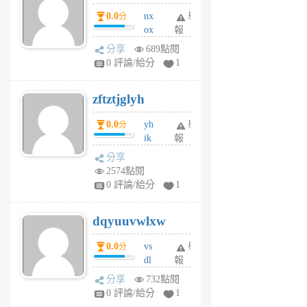
個
0.0
nx
舉
分
月
ox
報
前
rh
分享
689點閱
pe
0 評論/給分
1
er
6
zftztjglyh
個
月
0.0
yh
舉
分
前
ik
報
s
分享
m
2574點閱
tu
0 評論/給分
1
m
s
dqyuuvwlxw
6
個
0.0
vs
舉
分
月
dl
報
前
sq
分享
732點閱
fy
0 評論/給分
1
fe