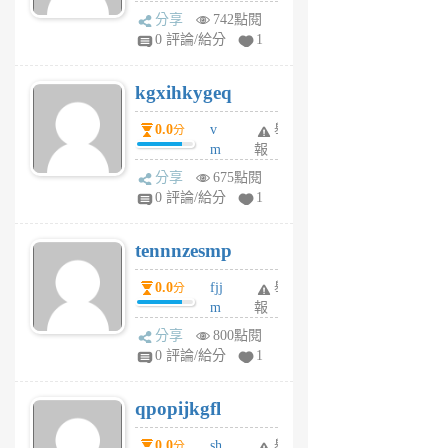
wi
分享
742點閱
w
0 評論/給分
1
sh
uq
kgxihkygeq
6
個
0.0
v
舉
分
月
m
報
前
sg
分享
675點閱
sr
0 評論/給分
1
vg
pn
tennnzesmp
6
個
0.0
fjj
舉
分
月
m
報
前
w
分享
800點閱
rs
0 評論/給分
1
uy
j
qpopijkgfl
6
個
0.0
sh
舉
分
月