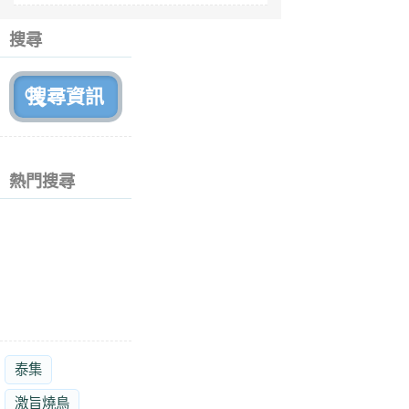
6
個
搜尋
月
前
熱門搜尋
泰集
激旨燒鳥