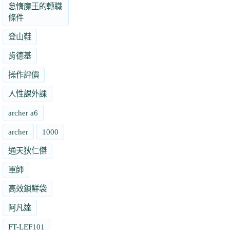
怠惰魔王的轉職
條件
登山鞋
肯德基
操作評價
人性課外課
archer a6
archer
1000
通天狄仁傑
軍師
高效鎖鮮袋
阿凡達
FT-LEF101