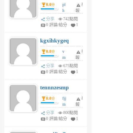
0.0
pl
舉
分
前
前
h
報
wi
分享
742點閱
w
0 評論/給分
1
sh
uq
kgxihkygeq
6
個
0.0
v
舉
分
月
m
報
前
sg
分享
675點閱
sr
0 評論/給分
1
vg
pn
tennnzesmp
6
個
0.0
fjj
舉
分
月
m
報
前
w
分享
800點閱
rs
0 評論/給分
1
uy
j