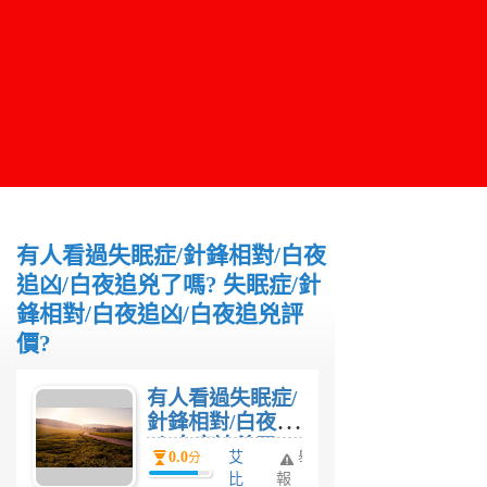
有人看過失眠症/針鋒相對/白夜
追凶/白夜追兇了嗎? 失眠症/針
鋒相對/白夜追凶/白夜追兇評
價?
有人看過失眠症/
針鋒相對/白夜追
凶/白夜追兇了
0.0
艾
舉
分
嗎? 失眠症/針鋒
比
報