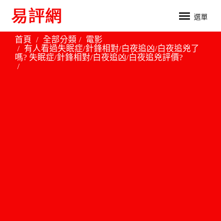
選單
首頁
全部分類
電影
有人看過失眠症/針鋒相對/白夜追凶/白夜追兇了
嗎? 失眠症/針鋒相對/白夜追凶/白夜追兇評價?