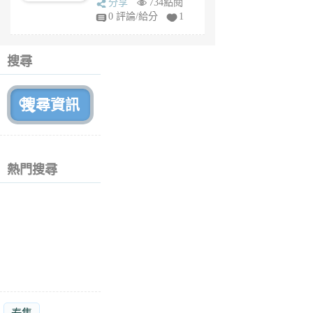
分享
734點閱
fy
0 評論/給分
1
fe
6
個
搜尋
月
前
熱門搜尋