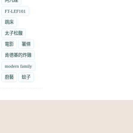
阿凡達
FT-LEF101
跳床
太子松馥
電影
薯條
肯德基的炸雞
modern family
廚藝
蚊子