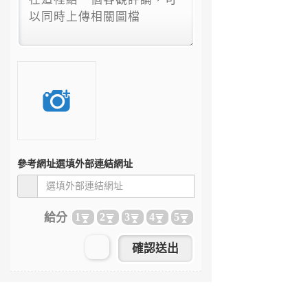
參考網址
選填外部連結網址
給分
1
2
3
4
5