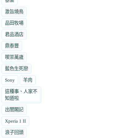
泰集
激旨燒鳥
品田牧場
君品酒店
鼎泰豐
喫茶萬歲
藍色生死戀
Sony
羊肉
這種事、人家不
知道啦
出閨閣記
Xperia 1 II
浪子回頭