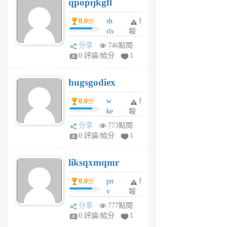
qpopijkgfl
6
個
0.0
sh
舉
分
月
rls
報
前
k
分享
746點閱
m
0 評論/給分
1
zt
g
hugsgodiex
6
個
0.0
w
舉
分
月
ke
報
前
rv
分享
773點閱
pj
0 評論/給分
1
qf
r
liksqxmqmr
6
個
0.0
pn
舉
分
月
v
報
前
wt
分享
777點閱
sv
0 評論/給分
1
jd