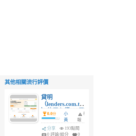
其他相關流行評價
貸明
（lenders.com.tw
）使用心得 — 民
0.0
小
舉
分
間貸款比較平台
黃
報
體驗
蜂
分享
193點閱
1
0 評論/給分
0