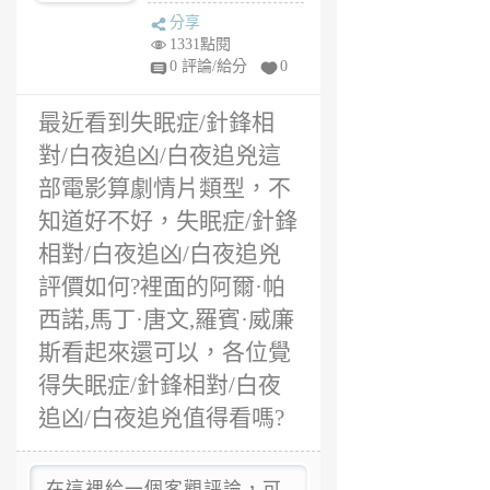
相對/白夜追凶/白
哈
分享
夜追兇評價?
6
1331點閱
年
0 評論/給分
0
前
最近看到失眠症/針鋒相
對/白夜追凶/白夜追兇這
部電影算劇情片類型，不
知道好不好，失眠症/針鋒
相對/白夜追凶/白夜追兇
評價如何?裡面的阿爾·帕
西諾,馬丁·唐文,羅賓·威廉
斯看起來還可以，各位覺
得失眠症/針鋒相對/白夜
追凶/白夜追兇值得看嗎?