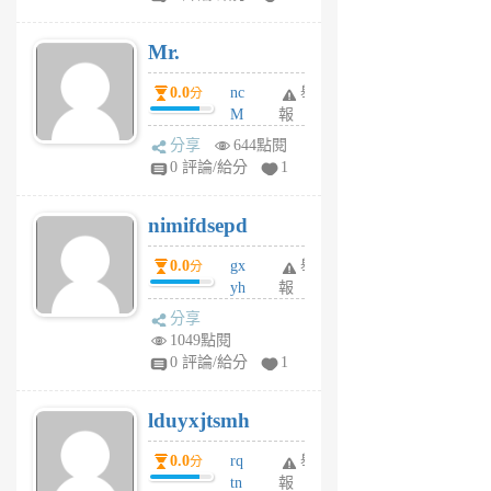
個
月
Mr.
前
0.0
nc
舉
分
M
報
U
分享
644點閱
F
0 評論/給分
1
C
M
nimifdsepd
U
5
0.0
gx
舉
分
個
yh
報
月
dq
前
分享
vo
1049點閱
jl
0 評論/給分
1
6
個
lduyxjtsmh
月
前
0.0
rq
舉
分
tn
報