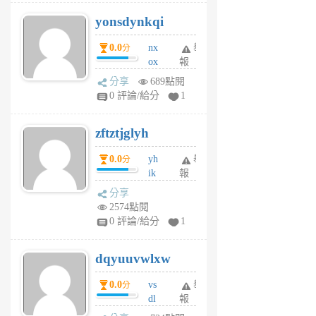
j
yonsdynkqi
6
個
0.0
nx
舉
分
月
ox
報
前
rh
分享
689點閱
pe
0 評論/給分
1
er
6
zftztjglyh
個
月
0.0
yh
舉
分
前
ik
報
s
分享
m
2574點閱
tu
0 評論/給分
1
m
s
dqyuuvwlxw
6
個
0.0
vs
舉
分
月
dl
報
前
sq