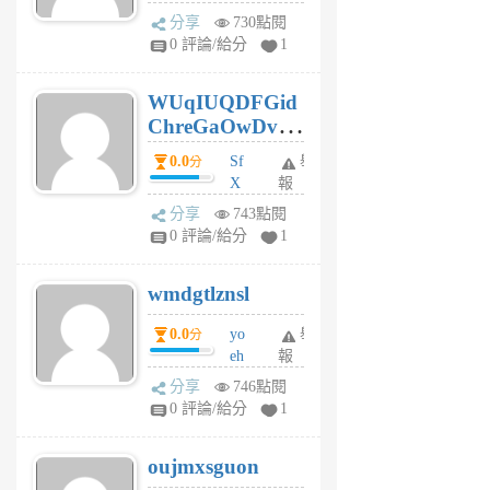
jt
分享
730點閱
gl
0 評論/給分
1
gy
6
WUqIUQDFGid
個
ChreGaOwDv
月
前
dY
0.0
Sf
舉
分
X
報
Pe
分享
743點閱
Jc
0 評論/給分
1
cf
v
wmdgtlznsl
R
P
0.0
yo
舉
分
m
eh
報
v
ld
A
分享
746點閱
gy
V
0 評論/給分
1
ik
G
6
6
oujmxsguon
個
個
月
月