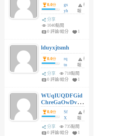
0.0
gx
舉
分
個
yh
報
月
dq
前
分享
vo
1040點閱
jl
0 評論/給分
1
6
個
lduyxjtsmh
月
前
0.0
rq
舉
分
tn
報
jt
分享
718點閱
gl
0 評論/給分
1
gy
6
WUqIUQDFGid
個
ChreGaOwDv
月
前
dY
0.0
Sf
舉
分
X
報
Pe
分享
735點閱
Jc
0 評論/給分
1