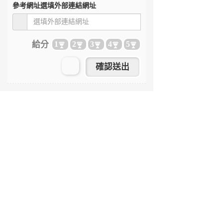
參考網址
選填外部連結網址
給分
1
2
3
4
5