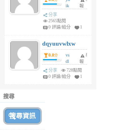
前
ik
報
s
分享
m
2565點閱
tu
0 評論/給分
1
m
s
dqyuuvwlxw
6
個
0.0
vs
舉
分
月
dl
報
前
sq
分享
728點閱
fy
0 評論/給分
1
fe
6
個
搜尋
月
前