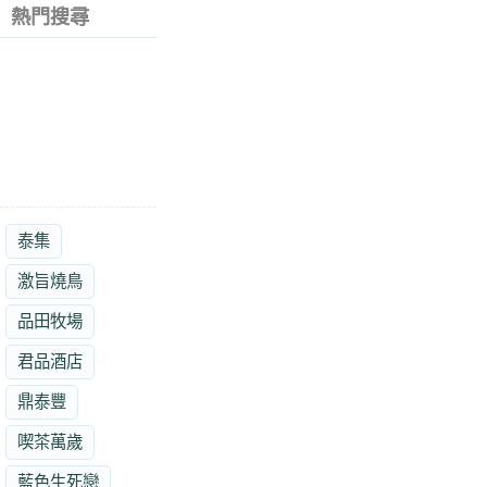
熱門搜尋
泰集
激旨燒鳥
品田牧場
君品酒店
鼎泰豐
喫茶萬歲
藍色生死戀