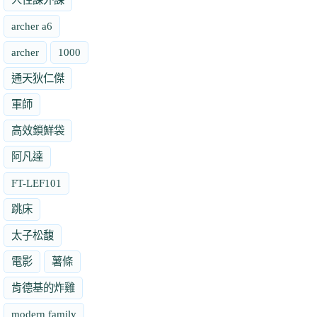
archer a6
archer
1000
通天狄仁傑
軍師
高效鎖鮮袋
阿凡達
FT-LEF101
跳床
太子松馥
電影
薯條
肯德基的炸雞
modern family