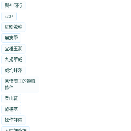
與神同行
s20+
紅粉驚魂
展志學
宜雄玉潤
九揚華威
威均峰澤
怠惰魔王的轉職
條件
登山鞋
肯德基
操作評價
人性課外課