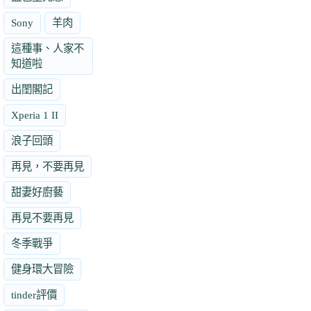
Sony
羊肉
這種事、人家不
知道啦
出閨閣記
Xperia 1 II
浪子回頭
再見，不要再見
甜妻好廚藝
再見不要再見
冬季戰爭
健身環大冒險
tinder評價