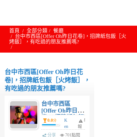
首頁
全部分類
餐廳
台中市西區[Offer Oh昨日花卷]，招牌紙包飯［火
烤飯］，有吃過的朋友推薦嗎?
台中市西區[Offer Oh昨日花
卷]，招牌紙包飯［火烤飯］，
有吃過的朋友推薦嗎?
台中市西區
[Offer Oh昨日花
卷]，招牌紙包飯
0.0
K
舉
分
［火烤飯］，有
en
報
吃過的朋友推薦
t
分享
701點閱