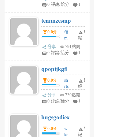
sr
0 評論/給分
1
vg
pn
tennnzesmp
6
個
0.0
fjj
舉
分
月
m
報
前
w
分享
791點閱
rs
0 評論/給分
1
uy
j
qpopijkgfl
6
個
0.0
sh
舉
分
月
rls
報
前
k
分享
739點閱
m
0 評論/給分
1
zt
g
hugsgodiex
6
個
0.0
w
舉
分
月
ke
報
前