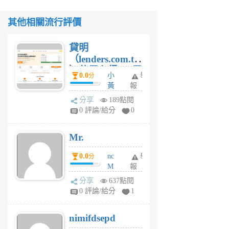
其他相關流行評價
貸明
（lenders.com.tw
）使用心得 — 民
0.0
小
舉
分
間貸款比較平台
黃
報
體驗
蜂
分享
189點閱
4
0 評論/給分
0
星
期
Mr.
前
0.0
nc
舉
分
M
報
U
分享
637點閱
F
0 評論/給分
1
C
M
nimifdsepd
U
5