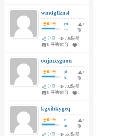
cf
v
wmdgtlznsl
R
P
0.0
yo
舉
分
m
eh
報
v
ld
A
分享
736點閱
gy
V
0 評論/給分
1
ik
G
6
6
oujmxsguon
個
個
月
月
0.0
pl
舉
分
前
前
h
報
wi
分享
732點閱
w
0 評論/給分
1
sh
uq
kgxihkygeq
6
個
0.0
v
舉
分
月
m
報
前
sg
分享
667點閱