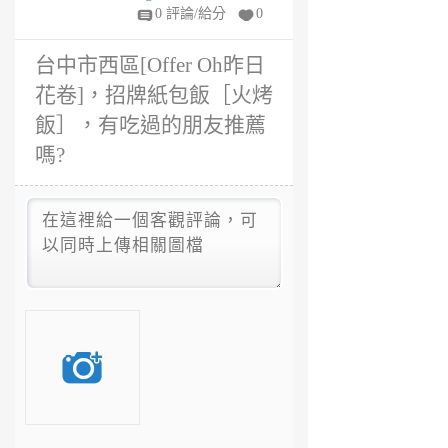
嗎?
4
0 評論/給分
0
年
前
台中市西區[Offer Oh昨日
花卷]，招牌紙包飯［火烤
飯］，有吃過的朋友推薦
嗎?