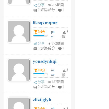
rv
分享
765點閱
pj
0 評論/給分
1
qf
r
liksqxmqmr
6
個
0.0
pn
舉
分
月
v
報
前
wt
分享
772點閱
sv
0 評論/給分
1
jd
j
yonsdynkqi
6
個
0.0
nx
舉
分
月
ox
報
前
rh
分享
677點閱
pe
0 評論/給分
1
er
6
zftztjglyh
個
月
0.0
yh
舉
分