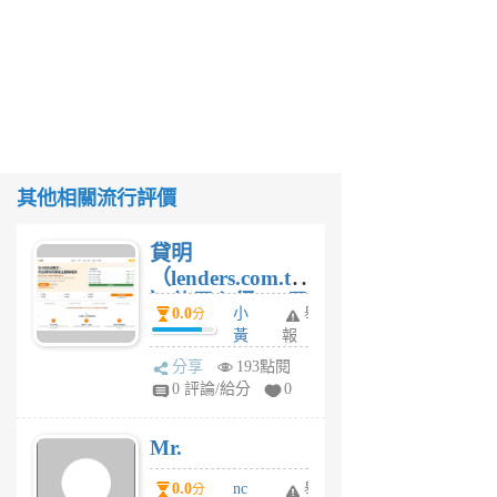
其他相關流行評價
貸明
（lenders.com.tw
）使用心得 — 民
0.0
小
舉
分
間貸款比較平台
黃
報
體驗
蜂
分享
193點閱
1
0 評論/給分
0
個
月
Mr.
前
0.0
nc
舉
分