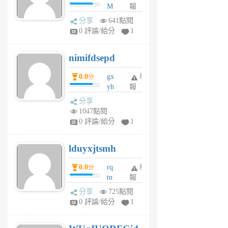
M
報
U
分享
641點閱
F
0 評論/給分
1
C
M
nimifdsepd
U
5
0.0
gx
舉
分
個
yh
報
月
dq
前
分享
vo
1047點閱
jl
0 評論/給分
1
6
個
lduyxjtsmh
月
前
0.0
rq
舉
分
tn
報
jt
分享
725點閱
gl
0 評論/給分
1
gy
6