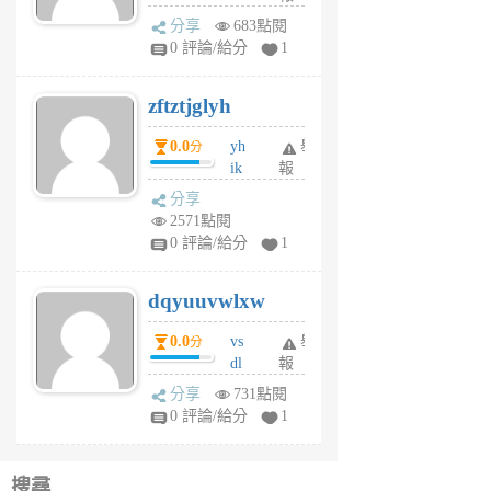
rh
分享
683點閱
pe
0 評論/給分
1
er
6
zftztjglyh
個
月
0.0
yh
舉
分
前
ik
報
s
分享
m
2571點閱
tu
0 評論/給分
1
m
s
dqyuuvwlxw
6
個
0.0
vs
舉
分
月
dl
報
前
sq
分享
731點閱
fy
0 評論/給分
1
fe
6
個
搜尋