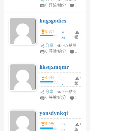
m
0 評論/給分
1
zt
g
hugsgodiex
6
個
0.0
w
舉
分
月
ke
報
前
rv
分享
769點閱
pj
0 評論/給分
1
qf
r
liksqxmqmr
6
個
0.0
pn
舉
分
月
v
報
前
wt
分享
776點閱
sv
0 評論/給分
1
jd
j
yonsdynkqi
6
個
0.0
nx
舉
分
月
ox
報
前