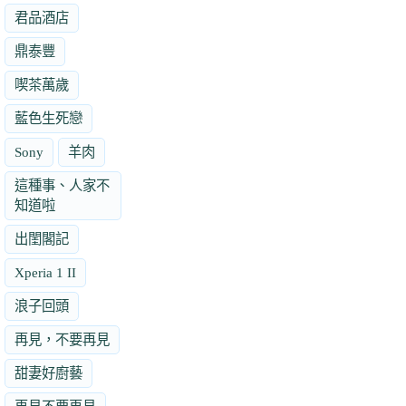
君品酒店
鼎泰豐
喫茶萬歲
藍色生死戀
Sony
羊肉
這種事、人家不
知道啦
出閨閣記
Xperia 1 II
浪子回頭
再見，不要再見
甜妻好廚藝