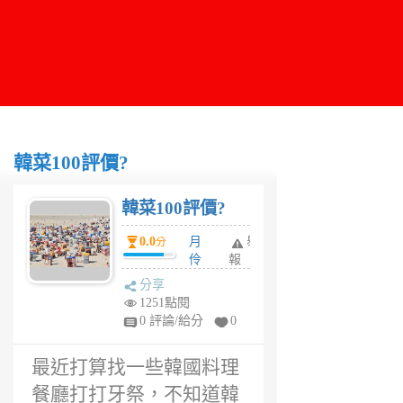
韓菜100評價?
韓菜100評價?
0.0
月
舉
分
伶
報
6
分享
年
1251點閱
前
0 評論/給分
0
最近打算找一些韓國料理
餐廳打打牙祭，不知道韓