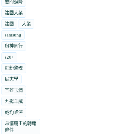
愛的迫降
建國大業
建國
大業
samsung
與神同行
s20+
紅粉驚魂
展志學
宜雄玉潤
九揚華威
威均峰澤
怠惰魔王的轉職
條件