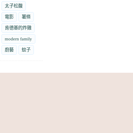
太子松馥
電影
薯條
肯德基的炸雞
modern family
廚藝
蚊子