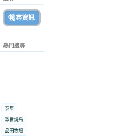
月
前
熱門搜尋
泰集
激旨燒鳥
品田牧場