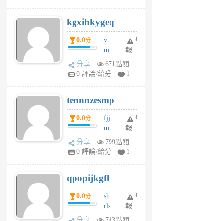
sh
uq
kgxihkygeq
6
個
0.0
v
舉
分
月
m
報
前
sg
分享
671點閱
sr
0 評論/給分
1
vg
pn
tennnzesmp
6
個
0.0
fjj
舉
分
月
m
報
前
w
分享
799點閱
rs
0 評論/給分
1
uy
j
qpopijkgfl
6
個
0.0
sh
舉
分
月
rls
報
前
k
分享
743點閱