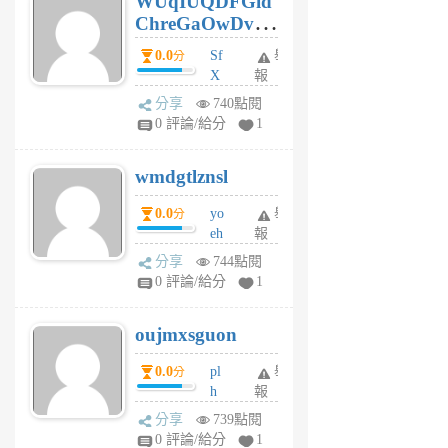
WUqIUQDFGid
個
ChreGaOwDv
月
前
dY
0.0
Sf
舉
分
X
報
Pe
分享
740點閱
Jc
0 評論/給分
1
cf
v
wmdgtlznsl
R
P
0.0
yo
舉
分
m
eh
報
v
ld
A
分享
744點閱
gy
V
0 評論/給分
1
ik
G
6
6
oujmxsguon
個
個
月
月
0.0
pl
舉
分
前
前
h
報
wi
分享
739點閱
w
0 評論/給分
1