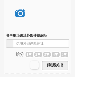
參考網址
選填外部連結網址
給分
1
2
3
4
5