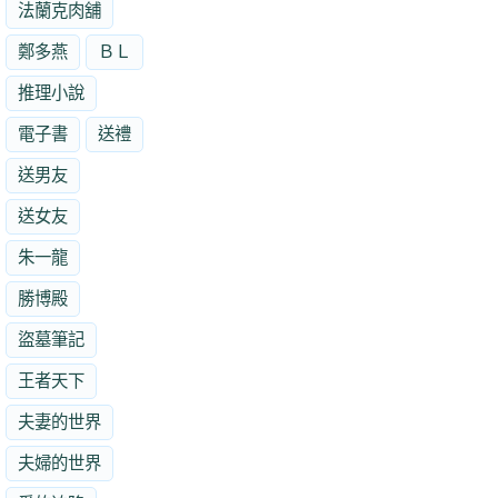
法蘭克肉舖
鄭多燕
ＢＬ
推理小說
電子書
送禮
送男友
送女友
朱一龍
勝博殿
盜墓筆記
王者天下
夫妻的世界
夫婦的世界