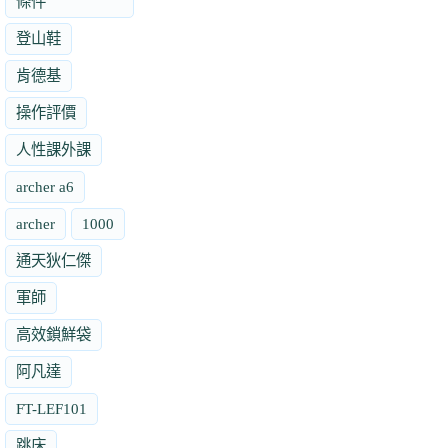
條件
登山鞋
肯德基
操作評價
人性課外課
archer a6
archer
1000
通天狄仁傑
軍師
高效鎖鮮袋
阿凡達
FT-LEF101
跳床