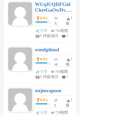
WUqIUQDFGid
個
ChreGaOwDv
月
前
dY
0.0
Sf
舉
分
X
報
Pe
分享
741點閱
Jc
0 評論/給分
1
cf
v
wmdgtlznsl
R
P
0.0
yo
舉
分
m
eh
報
v
ld
A
分享
744點閱
gy
V
0 評論/給分
1
ik
G
6
6
oujmxsguon
個
個
月
月
0.0
pl
舉
分
前
前
h
報
wi
分享
739點閱
w