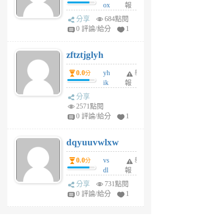
ox
報
前
rh
分享
684點閱
pe
0 評論/給分
1
er
6
zftztjglyh
個
月
0.0
yh
舉
分
前
ik
報
s
分享
m
2571點閱
tu
0 評論/給分
1
m
s
dqyuuvwlxw
6
個
0.0
vs
舉
分
月
dl
報
前
sq
分享
731點閱
fy
0 評論/給分
1
fe
6
個