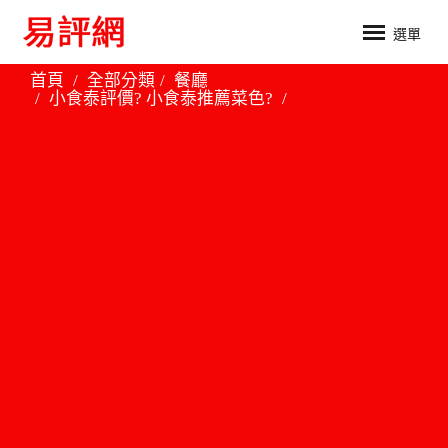
選單
首頁
全部分類
餐廳
小食泰評價? 小食泰推薦菜色?