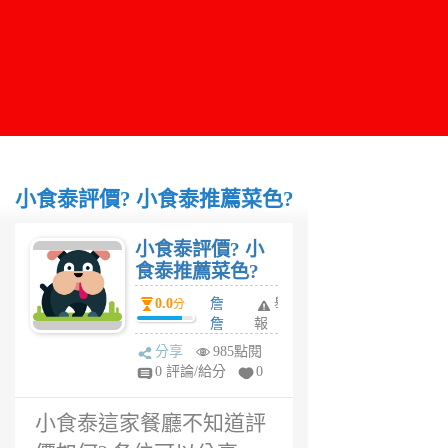
小食泰評價? 小食泰推薦菜色?
小食泰評價? 小
食泰推薦菜色?
0.0
詹
舉
分
詹
報
6
分享
985點閱
年
0 評論/給分
0
前
小食泰這家餐廳不知道評