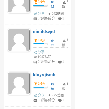
0.0
nc
舉
分
M
報
U
分享
642點閱
F
0 評論/給分
1
C
M
nimifdsepd
U
5
0.0
gx
舉
分
個
yh
報
月
dq
前
分享
vo
1047點閱
jl
0 評論/給分
1
6
個
lduyxjtsmh
月
前
0.0
rq
舉
分
tn
報
jt
分享
725點閱
gl
0 評論/給分
1
gy
6