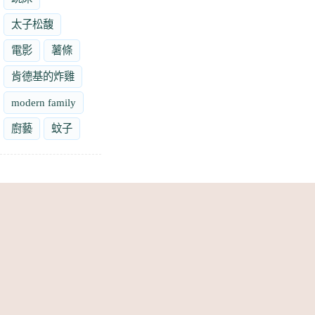
太子松馥
電影
薯條
肯德基的炸雞
modern family
廚藝
蚊子