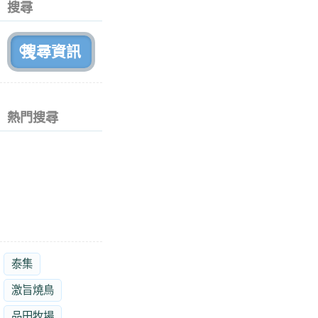
搜尋
月
前
熱門搜尋
泰集
激旨燒鳥
品田牧場