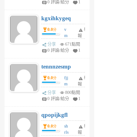
0 評論/給分
1
sh
uq
kgxihkygeq
6
個
0.0
v
舉
分
月
m
報
前
sg
分享
671點閱
sr
0 評論/給分
1
vg
pn
tennnzesmp
6
個
0.0
fjj
舉
分
月
m
報
前
w
分享
800點閱
rs
0 評論/給分
1
uy
j
qpopijkgfl
6
個
0.0
sh
舉
分
月
rls
報
前