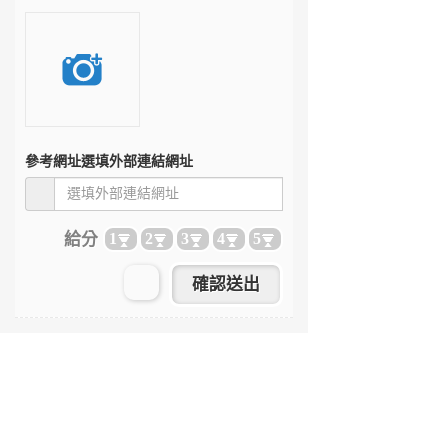
參考網址
選填外部連結網址
給分
1
2
3
4
5