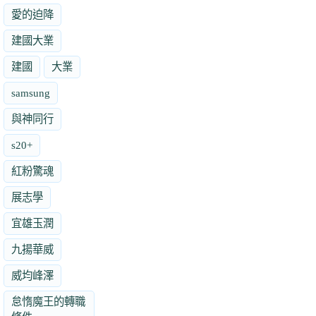
愛的迫降
建國大業
建國
大業
samsung
與神同行
s20+
紅粉驚魂
展志學
宜雄玉潤
九揚華威
威均峰澤
怠惰魔王的轉職