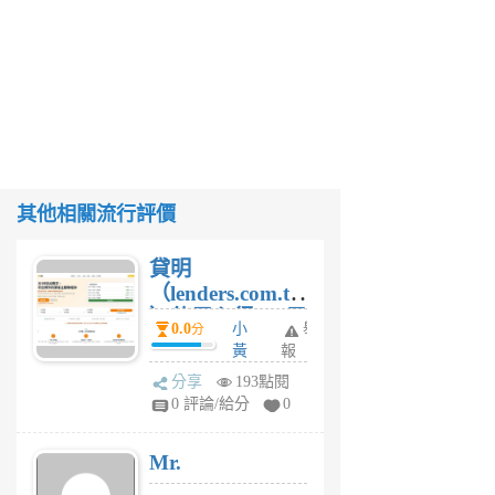
其他相關流行評價
貸明
（lenders.com.tw
）使用心得 — 民
0.0
小
舉
分
間貸款比較平台
黃
報
體驗
蜂
分享
193點閱
1
0 評論/給分
0
個
月
Mr.
前