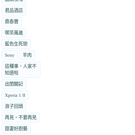
君品酒店
鼎泰豐
喫茶萬歲
藍色生死戀
Sony
羊肉
這種事、人家不
知道啦
出閨閣記
Xperia 1 II
浪子回頭
再見，不要再見
甜妻好廚藝