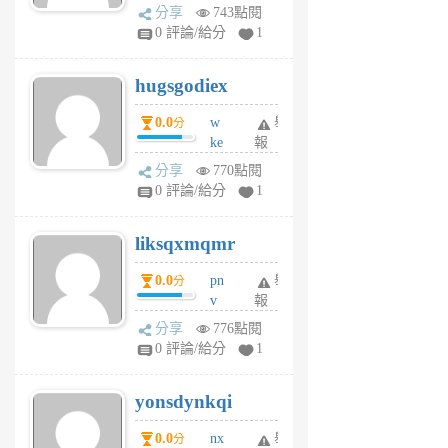
k
分享
743點閱
m
0 評論/給分
1
zt
g
hugsgodiex
6
個
0.0
w
舉
分
月
ke
報
前
rv
分享
770點閱
pj
0 評論/給分
1
qf
r
liksqxmqmr
6
個
0.0
pn
舉
分
月
v
報
前
wt
分享
776點閱
sv
0 評論/給分
1
jd
j
yonsdynkqi
6
個
0.0
nx
舉
分
月