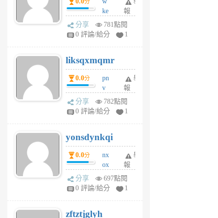
0.0
w
舉
分
月
ke
報
前
rv
分享
781點閱
pj
0 評論/給分
1
qf
r
liksqxmqmr
6
個
0.0
pn
舉
分
月
v
報
前
wt
分享
782點閱
sv
0 評論/給分
1
jd
j
yonsdynkqi
6
個
0.0
nx
舉
分
月
ox
報
前
rh
分享
697點閱
pe
0 評論/給分
1
er
6
zftztjglyh
個