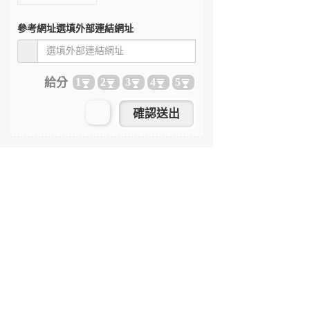
參考網址
選填外部連結網址
給分
1
2
3
4
5