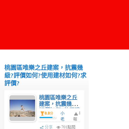
桃園區唯樂之丘建案，抗震幾
級?評價如何?使用建材如何?求
評價?
桃園區唯樂之丘
建案，抗震幾級?
評價如何?使用建
0.0
小
舉
分
材如何?求評
老
報
價?
闆
分享
701點閱