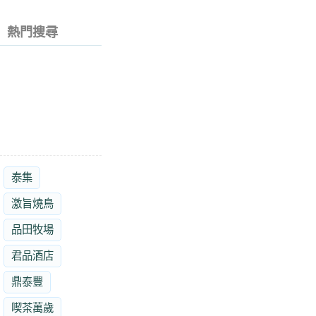
熱門搜尋
泰集
激旨燒鳥
品田牧場
君品酒店
鼎泰豐
喫茶萬歲