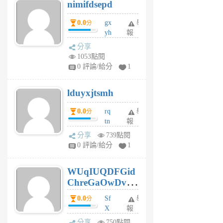
nimifdsepd
U
5
0.0
gx
舉
分
個
yh
報
月
dq
前
分享
vo
1053點閱
jl
0 評論/給分
1
6
個
lduyxjtsmh
月
前
0.0
rq
舉
分
tn
報
jt
分享
739點閱
gl
0 評論/給分
1
gy
6
WUqIUQDFGid
個
ChreGaOwDv
月
前
dY
0.0
Sf
舉
分
X
報
Pe
分享
750點閱