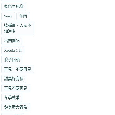
藍色生死戀
Sony
羊肉
這種事、人家不
知道啦
出閨閣記
Xperia 1 II
浪子回頭
再見，不要再見
甜妻好廚藝
再見不要再見
冬季戰爭
健身環大冒險