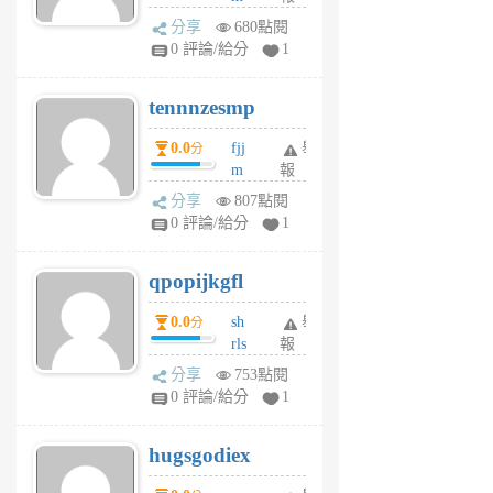
sg
分享
680點閱
sr
0 評論/給分
1
vg
pn
tennnzesmp
6
個
0.0
fjj
舉
分
月
m
報
前
w
分享
807點閱
rs
0 評論/給分
1
uy
j
qpopijkgfl
6
個
0.0
sh
舉
分
月
rls
報
前
k
分享
753點閱
m
0 評論/給分
1
zt
g
hugsgodiex
6
個