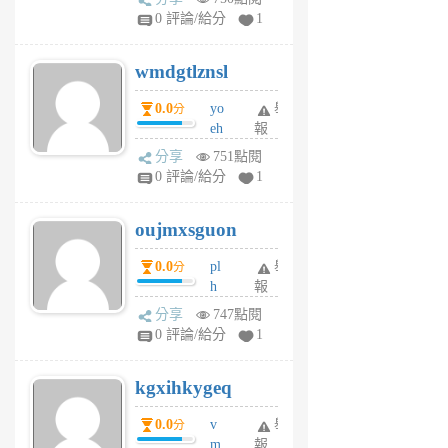
Jc
0 評論/給分
1
cf
v
wmdgtlznsl
R
P
0.0
yo
舉
分
m
eh
報
v
ld
A
分享
751點閱
gy
V
0 評論/給分
1
ik
G
6
6
oujmxsguon
個
個
月
月
0.0
pl
舉
分
前
前
h
報
wi
分享
747點閱
w
0 評論/給分
1
sh
uq
kgxihkygeq
6
個
0.0
v
舉
分
月
m
報
前