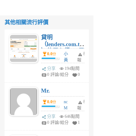
其他相關流行評價
貸明
（lenders.com.tw
）使用心得 — 民
0.0
小
舉
分
間貸款比較平台
黃
報
體驗
蜂
分享
194點閱
1
0 評論/給分
0
個
月
Mr.
前
0.0
nc
舉
分
M
報
U
分享
646點閱
F
0 評論/給分
1
C
M