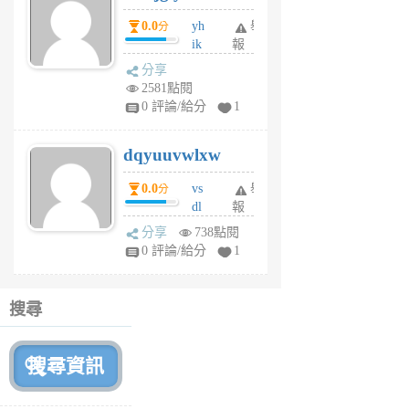
月
0.0
yh
舉
分
前
ik
報
s
分享
m
2581點閱
tu
0 評論/給分
1
m
s
dqyuuvwlxw
6
個
0.0
vs
舉
分
月
dl
報
前
sq
分享
738點閱
fy
0 評論/給分
1
fe
6
個
搜尋
月
前