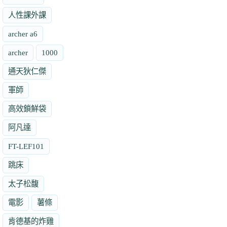
人性課外課
archer a6
archer
1000
通天狄仁傑
軍師
高效鎖鮮袋
阿凡達
FT-LEF101
跳床
太子松馥
電影
薯條
肯德基的炸雞