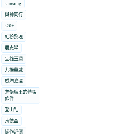
samsung
與神同行
s20+
紅粉驚魂
展志學
宜雄玉潤
九揚華威
威均峰澤
怠惰魔王的轉職
條件
登山鞋
肯德基
操作評價