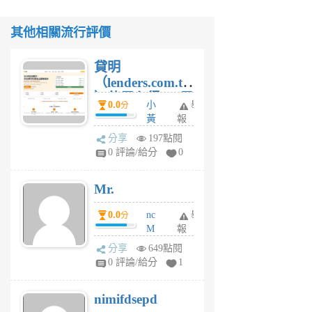
其他相關流行評價
貸明
（lenders.com.tw
）使用心得 — 民
0.0
小
舉
分
間貸款比較平台
黃
報
體驗
蜂
分享
197點閱
1
0 評論/給分
0
個
月
Mr.
前
0.0
nc
舉
分
M
報
U
分享
649點閱
F
0 評論/給分
1
C
M
nimifdsepd
U