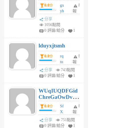
5
0.0
gx
舉
分
個
yh
報
月
dq
前
分享
vo
1056點閱
jl
0 評論/給分
1
6
個
lduyxjtsmh
月
前
0.0
rq
舉
分
tn
報
jt
分享
743點閱
gl
0 評論/給分
1
gy
6
WUqIUQDFGid
個
ChreGaOwDv
月
前
dY
0.0
Sf
舉
分
X
報
Pe
分享
751點閱
Jc
0 評論/給分
1