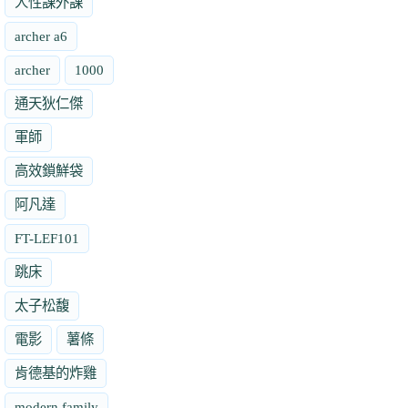
人性課外課
archer a6
archer
1000
通天狄仁傑
軍師
高效鎖鮮袋
阿凡達
FT-LEF101
跳床
太子松馥
電影
薯條
肯德基的炸雞
modern family