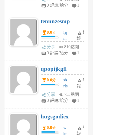
sr
0 評論/給分
1
vg
pn
tennnzesmp
6
個
0.0
fjj
舉
分
月
m
報
前
w
分享
810點閱
rs
0 評論/給分
1
uy
j
qpopijkgfl
6
個
0.0
sh
舉
分
月
rls
報
前
k
分享
753點閱
m
0 評論/給分
1
zt
g
hugsgodiex
6
個
0.0
w
舉
分
月
ke
報
前