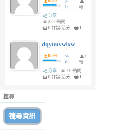
0.0
yh
舉
分
前
ik
報
s
分享
m
2584點閱
tu
0 評論/給分
1
m
s
dqyuuvwlxw
6
個
0.0
vs
舉
分
月
dl
報
前
sq
分享
740點閱
fy
0 評論/給分
1
fe
6
個
搜尋
月
前