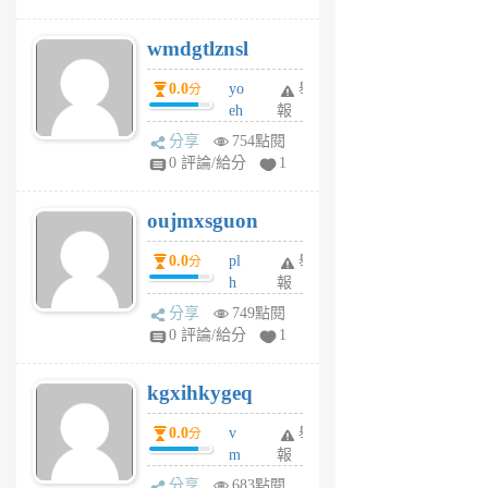
cf
v
wmdgtlznsl
R
P
0.0
yo
舉
分
m
eh
報
v
ld
A
分享
754點閱
gy
V
0 評論/給分
1
ik
G
6
6
oujmxsguon
個
個
月
月
0.0
pl
舉
分
前
前
h
報
wi
分享
749點閱
w
0 評論/給分
1
sh
uq
kgxihkygeq
6
個
0.0
v
舉
分
月
m
報
前
sg
分享
683點閱