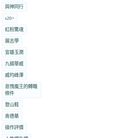
與神同行
s20+
紅粉驚魂
展志學
宜雄玉潤
九揚華威
威均峰澤
怠惰魔王的轉職
條件
登山鞋
肯德基
操作評價