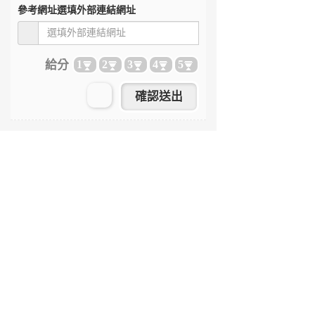
參考網址
選填外部連結網址
給分
1
2
3
4
5