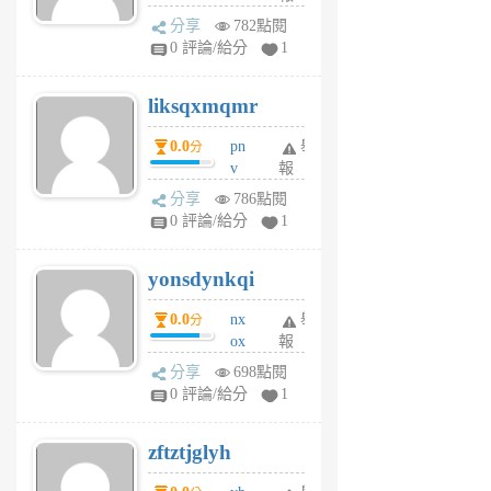
rv
分享
782點閱
pj
0 評論/給分
1
qf
r
liksqxmqmr
6
個
0.0
pn
舉
分
月
v
報
前
wt
分享
786點閱
sv
0 評論/給分
1
jd
j
yonsdynkqi
6
個
0.0
nx
舉
分
月
ox
報
前
rh
分享
698點閱
pe
0 評論/給分
1
er
6
zftztjglyh
個
月