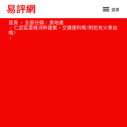
選單
首頁
全部分類
房地產
仁武區雲峰河畔建案，交通便利嗎?附近有火車站
嗎?