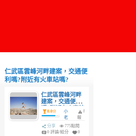
仁武區雲峰河畔建案，交通便
利嗎?附近有火車站嗎?
仁武區雲峰河畔
建案，交通便利
嗎?附近有火車站
0.0
小
舉
分
嗎?
老
報
闆
分享
775點閱
4
0 評論/給分
0
年