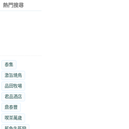
熱門搜尋
泰集
激旨燒鳥
品田牧場
君品酒店
鼎泰豐
喫茶萬歲
藍色生死戀