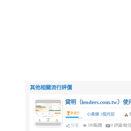
其他相關流行評價
貸明（lenders.com.t
0.0
分
小黃蜂 1個月前
分享
189點閱
0 評論/給