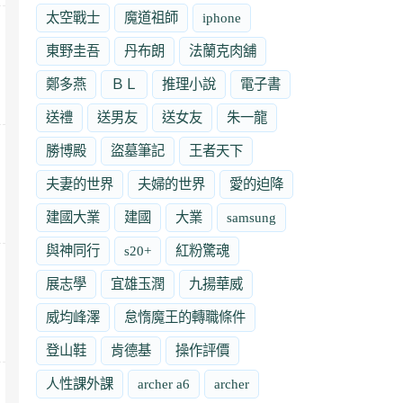
太空戰士
魔道祖師
iphone
東野圭吾
丹布朗
法蘭克肉舖
鄭多燕
ＢＬ
推理小說
電子書
送禮
送男友
送女友
朱一龍
勝博殿
盜墓筆記
王者天下
夫妻的世界
夫婦的世界
愛的迫降
建國大業
建國
大業
samsung
與神同行
s20+
紅粉驚魂
展志學
宜雄玉潤
九揚華威
威均峰澤
怠惰魔王的轉職條件
登山鞋
肯德基
操作評價
人性課外課
archer a6
archer