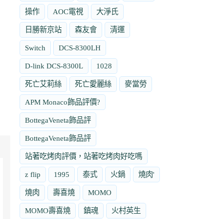
操作
AOC電視
大淨氏
日勝新京站
森友會
清運
Switch
DCS-8300LH
D-link DCS-8300L
1028
死亡艾莉絲
死亡愛麗絲
麥當勞
APM Monaco飾品評價?
BottegaVeneta飾品評
BottegaVeneta飾品評
站著吃烤肉評價，站著吃烤肉好吃嗎
z flip
1995
泰式
火鍋
燒肉'
燒肉
壽喜燒
MOMO
MOMO壽喜燒
鎮魂
火村英生