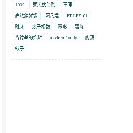
1000
通天狄仁傑
軍師
高效鎖鮮袋
阿凡達
FT-LEF101
跳床
太子松馥
電影
薯條
肯德基的炸雞
modern family
廚藝
蚊子