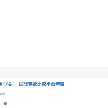
w）使用心得 — 民間貸款比較平台體驗
舉報
分
0