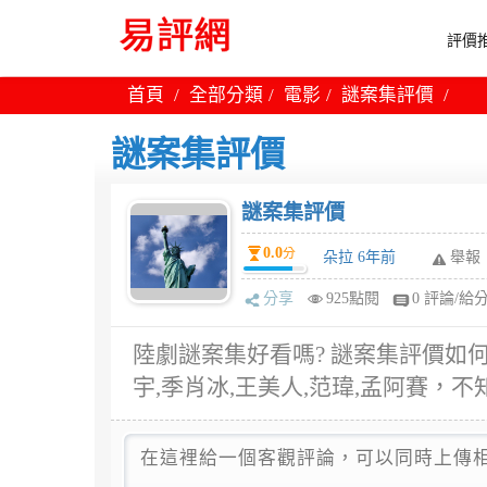
評價推
首頁
全部分類
電影
謎案集評價
謎案集評價
謎案集評價
0.0
分
朵拉 6年前
舉報
分享
925點閱
0 評論/給
陸劇謎案集好看嗎? 謎案集評價如
宇,季肖冰,王美人,范瑋,孟阿賽，不