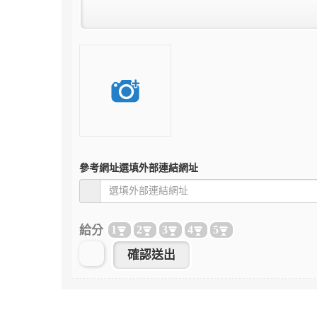
參考網址
選填外部連結網址
給分
1
2
3
4
5