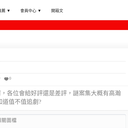
薦 ▼
會員中心 ▼
開箱文
分
0
何，各位會給好評還是差評，謎案集大概有高瀚
知道值不值追劇?