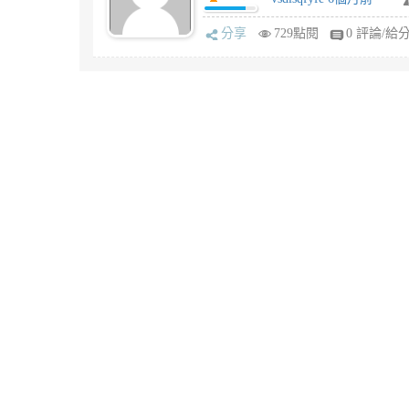
分享
729點閱
0 評論/給