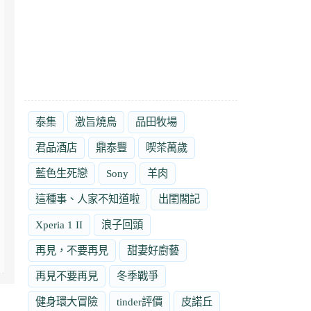
泰集
激旨燒鳥
品田牧場
君品酒店
鼎泰豐
喫茶萬歲
藍色生死戀
Sony
羊肉
這種事、人家不知道啦
出閨閣記
Xperia 1 II
浪子回頭
再見，不要再見
甜妻好廚藝
再見不要再見
冬季戰爭
健身環大冒險
tinder評價
皮諾丘