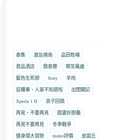
泰集
激旨燒鳥
品田牧場
君品酒店
鼎泰豐
喫茶萬歲
藍色生死戀
Sony
羊肉
這種事、人家不知道啦
出閨閣記
Xperia 1 II
浪子回頭
再見，不要再見
甜妻好廚藝
再見不要再見
冬季戰爭
健身環大冒險
tinder評價
皮諾丘