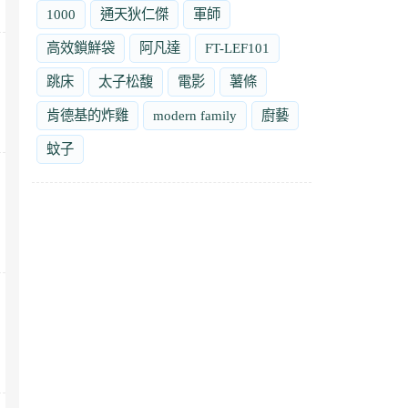
1000
通天狄仁傑
軍師
高效鎖鮮袋
阿凡達
FT-LEF101
跳床
太子松馥
電影
薯條
肯德基的炸雞
modern family
廚藝
蚊子