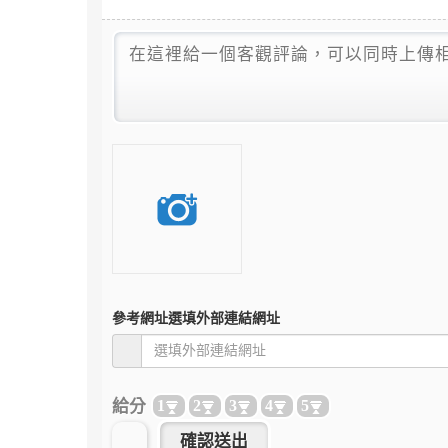
參考網址
選填外部連結網址
給分
1
2
3
4
5