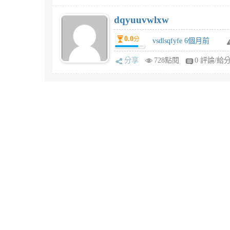
dqyuuvwlxw
0.0
分
vsdlsqfyfe 6個月前
分享
728點閱
0 評論/給