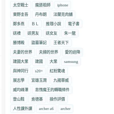
太空戰士
魔道祖師
iphone
東野圭吾
丹布朗
法蘭克肉舖
鄭多燕
ＢＬ
推理小說
電子書
送禮
送男友
送女友
朱一龍
勝博殿
盜墓筆記
王者天下
夫妻的世界
夫婦的世界
愛的迫降
建國大業
建國
大業
samsung
與神同行
s20+
紅粉驚魂
展志學
宜雄玉潤
九揚華威
威均峰澤
怠惰魔王的轉職條件
登山鞋
肯德基
操作評價
人性課外課
archer a6
archer