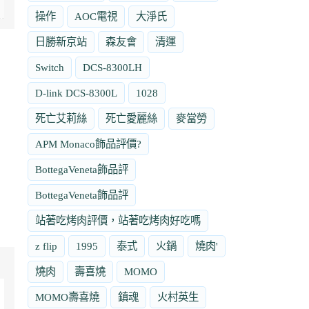
操作
AOC電視
大淨氏
日勝新京站
森友會
清運
Switch
DCS-8300LH
D-link DCS-8300L
1028
死亡艾莉絲
死亡愛麗絲
麥當勞
APM Monaco飾品評價?
BottegaVeneta飾品評
BottegaVeneta飾品評
站著吃烤肉評價，站著吃烤肉好吃嗎
z flip
1995
泰式
火鍋
燒肉'
燒肉
壽喜燒
MOMO
MOMO壽喜燒
鎮魂
火村英生