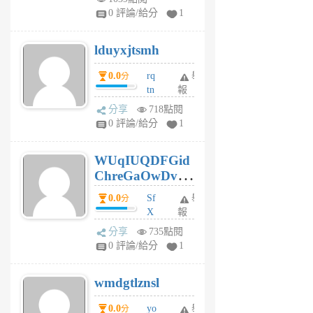
jl
0 評論/給分
1
6
個
lduyxjtsmh
月
前
0.0
rq
舉
分
tn
報
jt
分享
718點閱
gl
0 評論/給分
1
gy
6
WUqIUQDFGid
個
ChreGaOwDv
月
前
dY
0.0
Sf
舉
分
X
報
Pe
分享
735點閱
Jc
0 評論/給分
1
cf
v
wmdgtlznsl
R
P
0.0
yo
舉
分
m