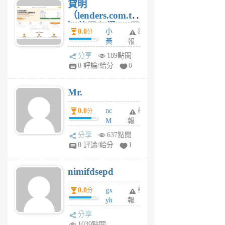
貸明
（lenders.com.tw
）使用心得 — 民
0.0
小
舉
分
間貸款比較平台
黃
報
體驗
蜂
分享
189點閱
4
0 評論/給分
0
星
期
Mr.
前
0.0
nc
舉
分
M
報
U
分享
637點閱
F
0 評論/給分
1
C
M
nimifdsepd
U
5
0.0
gx
舉
分
個
yh
報
月
dq
前
分享
vo
1039點閱