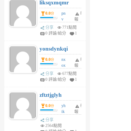
liksqxmqmr
6
個
0.0
pn
舉
分
月
v
報
前
wt
分享
771點閱
sv
0 評論/給分
1
jd
j
yonsdynkqi
6
個
0.0
nx
舉
分
月
ox
報
前
rh
分享
677點閱
pe
0 評論/給分
1
er
6
zftztjglyh
個
月
0.0
yh
舉
分
前
ik
報
s
分享
m
2564點閱
tu