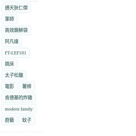
通天狄仁傑
軍師
高效鎖鮮袋
阿凡達
FT-LEF101
跳床
太子松馥
電影
薯條
肯德基的炸雞
modern family
廚藝
蚊子