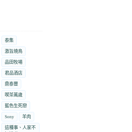
泰集
激旨燒鳥
品田牧場
君品酒店
鼎泰豐
喫茶萬歲
藍色生死戀
Sony
羊肉
這種事、人家不