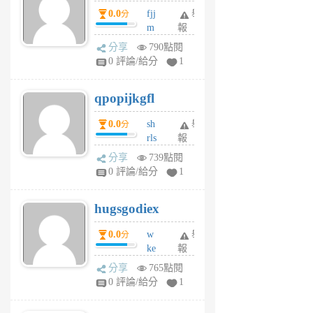
個
0.0
fjj
舉
分
月
m
報
前
w
分享
790點閱
rs
0 評論/給分
1
uy
j
qpopijkgfl
6
個
0.0
sh
舉
分
月
rls
報
前
k
分享
739點閱
m
0 評論/給分
1
zt
g
hugsgodiex
6
個
0.0
w
舉
分
月
ke
報
前
rv
分享
765點閱
pj
0 評論/給分
1
qf
r