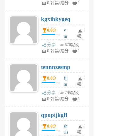
w
0 評論/給分
1
sh
uq
kgxihkygeq
6
個
0.0
v
舉
分
月
m
報
前
sg
分享
670點閱
sr
0 評論/給分
1
vg
pn
tennnzesmp
6
個
0.0
fjj
舉
分
月
m
報
前
w
分享
795點閱
rs
0 評論/給分
1
uy
j
qpopijkgfl
6
個
0.0
sh
舉
分
月
rls
報
前