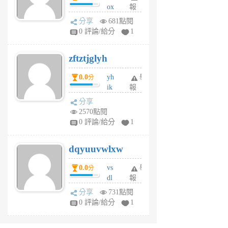
ox
報
前
rh
分享
681點閱
pe
0 評論/給分
1
er
6
zftztjglyh
個
月
0.0
yh
舉
分
前
ik
報
s
分享
m
2570點閱
tu
0 評論/給分
1
m
s
dqyuuvwlxw
6
個
0.0
vs
舉
分
月
dl
報
前
sq
分享
731點閱
fy
0 評論/給分
1
fe
6