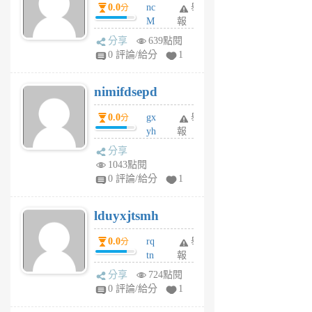
0.0
nc
舉
分
M
報
U
分享
639點閱
F
0 評論/給分
1
C
M
nimifdsepd
U
5
0.0
gx
舉
分
個
yh
報
月
dq
前
分享
vo
1043點閱
jl
0 評論/給分
1
6
個
lduyxjtsmh
月
前
0.0
rq
舉
分
tn
報
jt
分享
724點閱
gl
0 評論/給分
1
gy
6