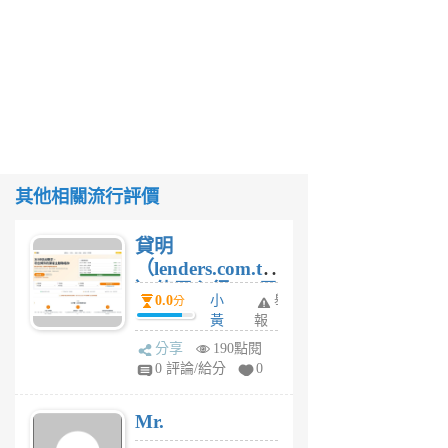
其他相關流行評價
貸明
（lenders.com.tw
）使用心得 — 民
0.0
小
舉
分
間貸款比較平台
黃
報
體驗
蜂
分享
190點閱
1
0 評論/給分
0
個
月
Mr.
前