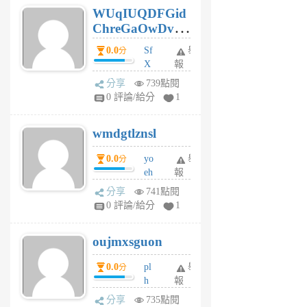
WUqIUQDFGid
個
ChreGaOwDv
月
前
dY
0.0
Sf
舉
分
X
報
Pe
分享
739點閱
Jc
0 評論/給分
1
cf
v
wmdgtlznsl
R
P
0.0
yo
舉
分
m
eh
報
v
ld
A
分享
741點閱
gy
V
0 評論/給分
1
ik
G
6
6
oujmxsguon
個
個
月
月
0.0
pl
舉
分
前
前
h
報
wi
分享
735點閱