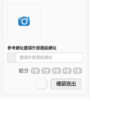
參考網址
選填外部連結網址
給分
1
2
3
4
5