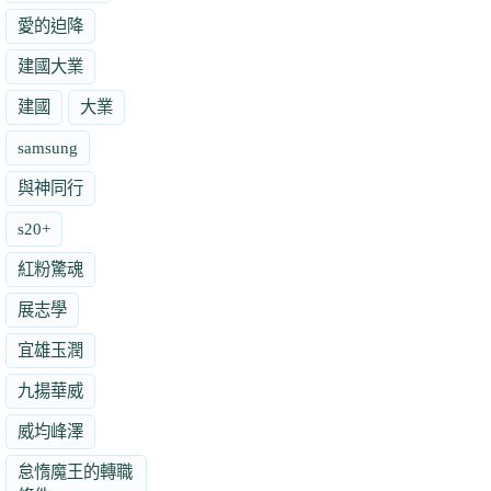
愛的迫降
建國大業
建國
大業
samsung
與神同行
s20+
紅粉驚魂
展志學
宜雄玉潤
九揚華威
威均峰澤
怠惰魔王的轉職