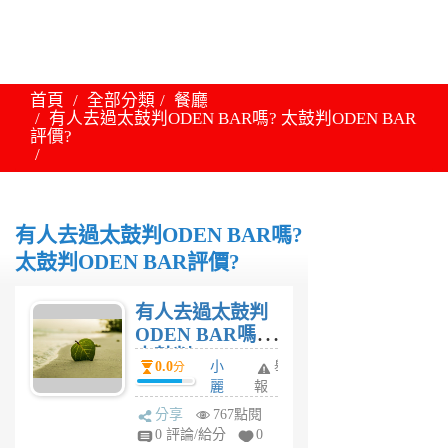
首頁
全部分類
餐廳
有人去過太鼓判ODEN BAR嗎? 太鼓判ODEN BAR
評價?
有人去過太鼓判ODEN BAR嗎?
太鼓判ODEN BAR評價?
有人去過太鼓判
ODEN BAR嗎?
太鼓判ODEN
0.0
小
舉
分
BAR評價?
麗
報
6
分享
767點閱
年
0 評論/給分
0
前