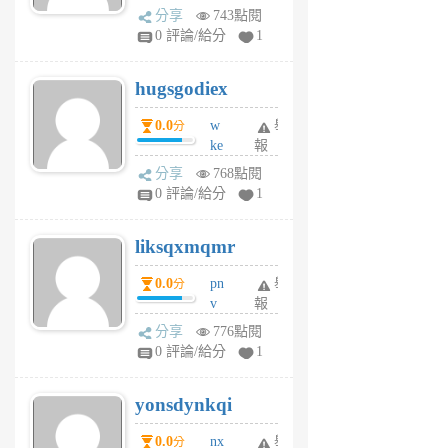
k
分享
743點閱
m
0 評論/給分
1
zt
g
hugsgodiex
6
個
0.0
w
舉
分
月
ke
報
前
rv
分享
768點閱
pj
0 評論/給分
1
qf
r
liksqxmqmr
6
個
0.0
pn
舉
分
月
v
報
前
wt
分享
776點閱
sv
0 評論/給分
1
jd
j
yonsdynkqi
6
個
0.0
nx
舉
分
月