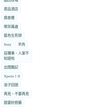
品田牧場
君品酒店
鼎泰豐
喫茶萬歲
藍色生死戀
Sony
羊肉
這種事、人家不
知道啦
出閨閣記
Xperia 1 II
浪子回頭
再見，不要再見
甜妻好廚藝