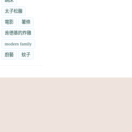
跳床
太子松馥
電影
薯條
肯德基的炸雞
modern family
廚藝
蚊子