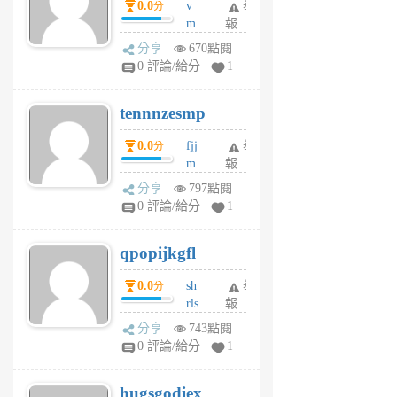
0.0
v
舉
分
月
m
報
前
sg
分享
670點閱
sr
0 評論/給分
1
vg
pn
tennnzesmp
6
個
0.0
fjj
舉
分
月
m
報
前
w
分享
797點閱
rs
0 評論/給分
1
uy
j
qpopijkgfl
6
個
0.0
sh
舉
分
月
rls
報
前
k
分享
743點閱
m
0 評論/給分
1
zt
g
hugsgodiex
6