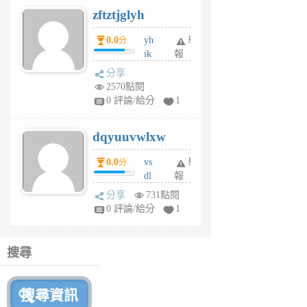
6
zftztjglyh
個
月
0.0
yh
舉
分
前
ik
報
s
分享
m
2570點閱
tu
0 評論/給分
1
m
s
dqyuuvwlxw
6
個
0.0
vs
舉
分
月
dl
報
前
sq
分享
731點閱
fy
0 評論/給分
1
fe
6
個
搜尋
月
前