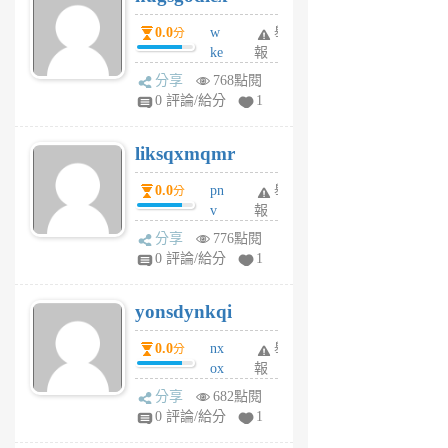
個
0.0
w
舉
分
月
ke
報
前
rv
分享
768點閱
pj
0 評論/給分
1
qf
r
liksqxmqmr
6
個
0.0
pn
舉
分
月
v
報
前
wt
分享
776點閱
sv
0 評論/給分
1
jd
j
yonsdynkqi
6
個
0.0
nx
舉
分
月
ox
報
前
rh
分享
682點閱
pe
0 評論/給分
1
er