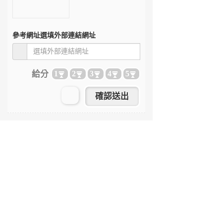
參考網址
選填外部連結網址
給分
1
2
3
4
5