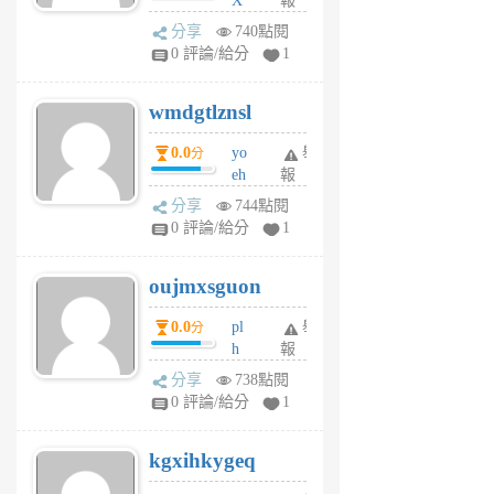
X
報
Pe
分享
740點閱
Jc
0 評論/給分
1
cf
v
wmdgtlznsl
R
P
0.0
yo
舉
分
m
eh
報
v
ld
A
分享
744點閱
gy
V
0 評論/給分
1
ik
G
6
6
oujmxsguon
個
個
月
月
0.0
pl
舉
分
前
前
h
報
wi
分享
738點閱
w
0 評論/給分
1
sh
uq
kgxihkygeq
6
個