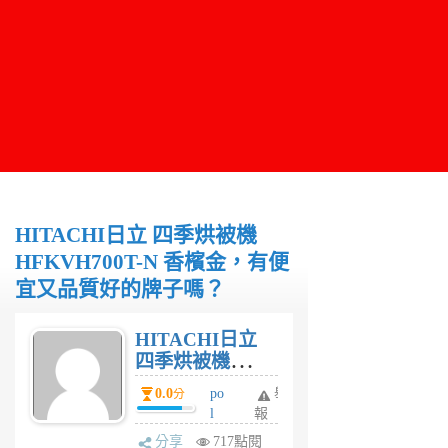
HITACHI日立 四季烘被機
HFKVH700T-N 香檳金，有便
宜又品質好的牌子嗎？
HITACHI日立
四季烘被機
HFKVH700T-N
0.0
po
舉
分
香檳金，有便宜
l
報
又品質好的牌子
4
分享
717點閱