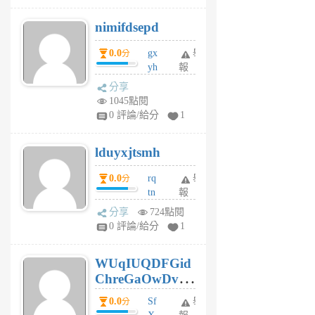
M
nimifdsepd
U
5
0.0
gx
舉
分
個
yh
報
月
dq
前
分享
vo
1045點閱
jl
0 評論/給分
1
6
個
lduyxjtsmh
月
前
0.0
rq
舉
分
tn
報
jt
分享
724點閱
gl
0 評論/給分
1
gy
6
WUqIUQDFGid
個
ChreGaOwDv
月
前
dY
0.0
Sf
舉
分