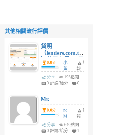
其他相關流行評價
貸明
（lenders.com.tw
）使用心得 — 民
0.0
小
舉
分
間貸款比較平台
黃
報
體驗
蜂
分享
193點閱
1
0 評論/給分
0
個
月
Mr.
前
0.0
nc
舉
分
M
報
U
分享
640點閱
F
0 評論/給分
1
C