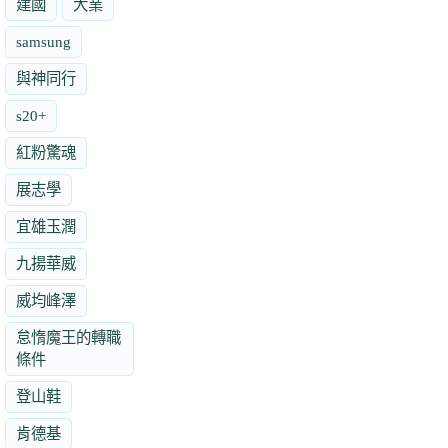
建國
大業
samsung
與神同行
s20+
紅粉驚魂
展志學
宜雄玉潤
九揚華威
威均峰澤
怠惰魔王的轉職
條件
登山鞋
肯德基