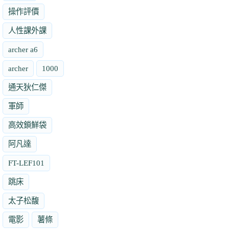
操作評價
人性課外課
archer a6
archer
1000
通天狄仁傑
軍師
高效鎖鮮袋
阿凡達
FT-LEF101
跳床
太子松馥
電影
薯條