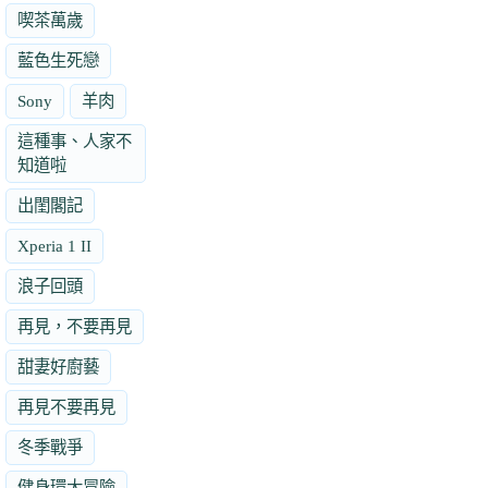
喫茶萬歲
藍色生死戀
Sony
羊肉
這種事、人家不
知道啦
出閨閣記
Xperia 1 II
浪子回頭
再見，不要再見
甜妻好廚藝
再見不要再見
冬季戰爭
健身環大冒險