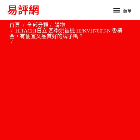
選單
首頁
全部分類
購物
HITACHI日立 四季烘被機 HFKVH700T-N 香檳
金，有便宜又品質好的牌子嗎？