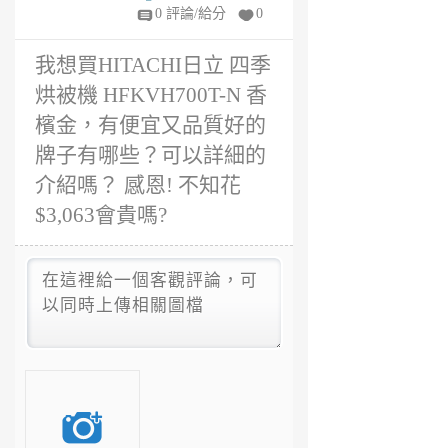
嗎？
年
0 評論/給分
0
前
我想買HITACHI日立 四季
烘被機 HFKVH700T-N 香
檳金，有便宜又品質好的
牌子有哪些？可以詳細的
介紹嗎？ 感恩! 不知花
$3,063會貴嗎?