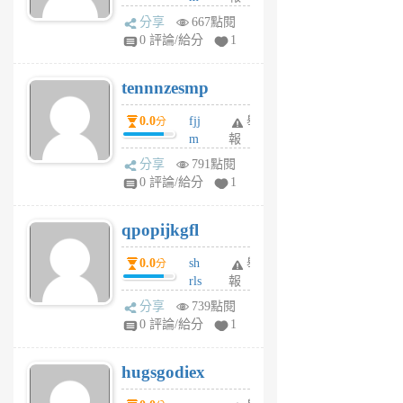
sg
分享
667點閱
sr
0 評論/給分
1
vg
pn
tennnzesmp
6
個
0.0
fjj
舉
分
月
m
報
前
w
分享
791點閱
rs
0 評論/給分
1
uy
j
qpopijkgfl
6
個
0.0
sh
舉
分
月
rls
報
前
k
分享
739點閱
m
0 評論/給分
1
zt
g
hugsgodiex
6
個