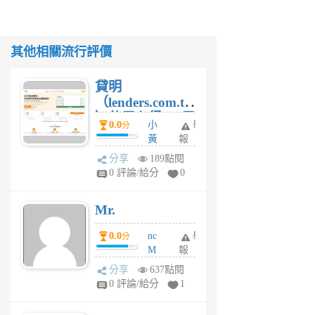
其他相關流行評價
貸明
（lenders.com.tw
）使用心得 — 民
0.0
小
舉
分
間貸款比較平台
黃
報
體驗
蜂
分享
189點閱
1
0 評論/給分
0
個
月
Mr.
前
0.0
nc
舉
分
M
報
U
分享
637點閱
F
0 評論/給分
1
C
M