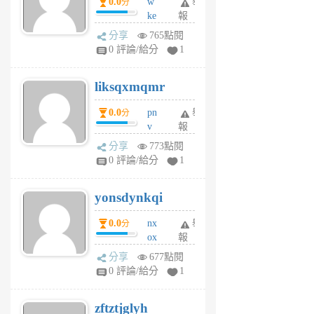
0.0
w
舉
分
月
ke
報
前
rv
分享
765點閱
pj
0 評論/給分
1
qf
r
liksqxmqmr
6
個
0.0
pn
舉
分
月
v
報
前
wt
分享
773點閱
sv
0 評論/給分
1
jd
j
yonsdynkqi
6
個
0.0
nx
舉
分
月
ox
報
前
rh
分享
677點閱
pe
0 評論/給分
1
er
6
zftztjglyh
個