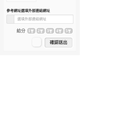
參考網址
選填外部連結網址
給分
1
2
3
4
5