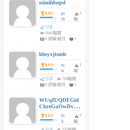
nimifdsepd
U
5
0.0
gx
舉
分
個
yh
報
月
dq
前
分享
vo
1041點閱
jl
0 評論/給分
1
6
個
lduyxjtsmh
月
前
0.0
rq
舉
分
tn
報
jt
分享
720點閱
gl
0 評論/給分
1
gy
6
WUqIUQDFGid
個
ChreGaOwDv
月
前
dY
0.0
Sf
舉
分
X
報
Pe
分享
735點閱