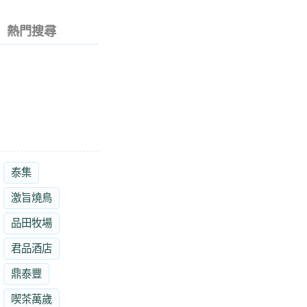
熱門搜尋
泰集
激旨燒鳥
品田牧場
君品酒店
鼎泰豐
喫茶萬歲