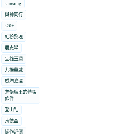
samsung
與神同行
s20+
紅粉驚魂
展志學
宜雄玉潤
九揚華威
威均峰澤
怠惰魔王的轉職
條件
登山鞋
肯德基
操作評價