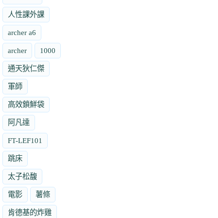
人性課外課
archer a6
archer
1000
通天狄仁傑
軍師
高效鎖鮮袋
阿凡達
FT-LEF101
跳床
太子松馥
電影
薯條
肯德基的炸雞