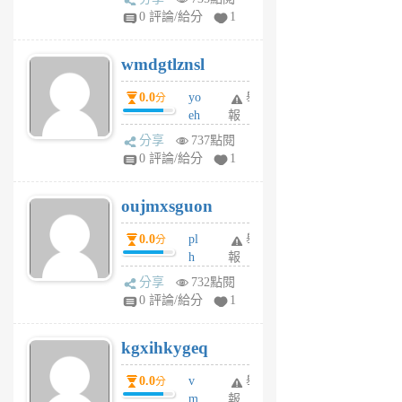
Jc
0 評論/給分
1
cf
v
wmdgtlznsl
R
P
0.0
yo
舉
分
m
eh
報
v
ld
A
分享
737點閱
gy
V
0 評論/給分
1
ik
G
6
6
oujmxsguon
個
個
月
月
0.0
pl
舉
分
前
前
h
報
wi
分享
732點閱
w
0 評論/給分
1
sh
uq
kgxihkygeq
6
個
0.0
v
舉
分
月
m
報
前