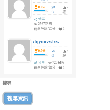
月
0.0
yh
舉
分
前
ik
報
s
分享
m
2567點閱
tu
0 評論/給分
1
m
s
dqyuuvwlxw
6
個
0.0
vs
舉
分
月
dl
報
前
sq
分享
728點閱
fy
0 評論/給分
1
fe
6
個
搜尋
月
前