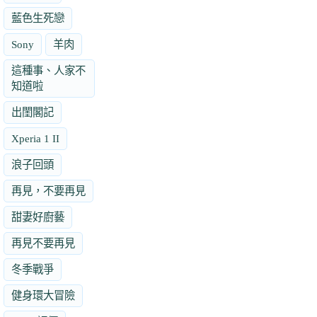
藍色生死戀
Sony
羊肉
這種事、人家不
知道啦
出閨閣記
Xperia 1 II
浪子回頭
再見，不要再見
甜妻好廚藝
再見不要再見
冬季戰爭
健身環大冒險