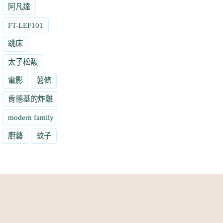
阿凡達
FT-LEF101
跳床
太子松馥
電影
薯條
肯德基的炸雞
modern family
廚藝
蚊子