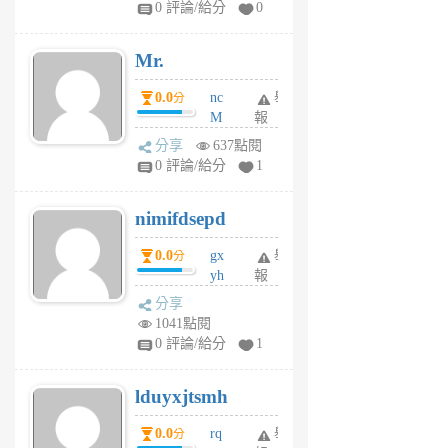
0 評論/給分
0
個
月
Mr.
前
0.0
nc
舉
分
M
報
U
分享
637點閱
F
0 評論/給分
1
C
M
nimifdsepd
U
5
0.0
gx
舉
分
個
yh
報
月
dq
前
分享
vo
1041點閱
jl
0 評論/給分
1
6
個
lduyxjtsmh
月
前
0.0
rq
舉
分