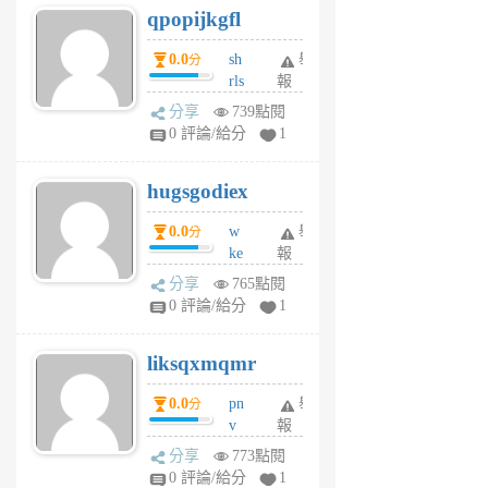
qpopijkgfl
6
個
0.0
sh
舉
分
月
rls
報
前
k
分享
739點閱
m
0 評論/給分
1
zt
g
hugsgodiex
6
個
0.0
w
舉
分
月
ke
報
前
rv
分享
765點閱
pj
0 評論/給分
1
qf
r
liksqxmqmr
6
個
0.0
pn
舉
分
月
v
報
前
wt
分享
773點閱
sv
0 評論/給分
1