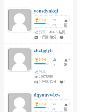
jd
j
yonsdynkqi
6
個
0.0
nx
舉
分
月
ox
報
前
rh
分享
677點閱
pe
0 評論/給分
1
er
6
zftztjglyh
個
月
0.0
yh
舉
分
前
ik
報
s
分享
m
2567點閱
tu
0 評論/給分
1
m
s
dqyuuvwlxw
6
個
0.0
vs
舉
分
月
dl
報
前