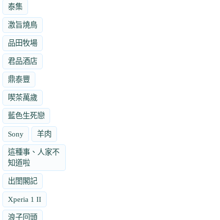
泰集
激旨燒鳥
品田牧場
君品酒店
鼎泰豐
喫茶萬歲
藍色生死戀
Sony
羊肉
這種事、人家不
知道啦
出閨閣記
Xperia 1 II
浪子回頭