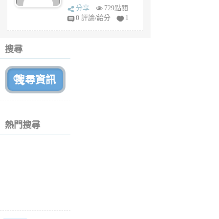
sq
分享
729點閱
fy
0 評論/給分
1
fe
6
個
搜尋
月
前
熱門搜尋