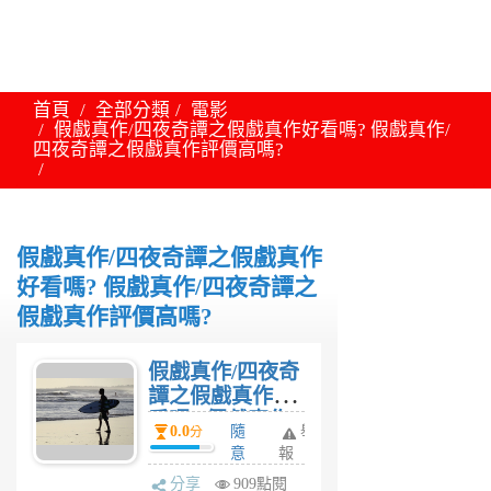
首頁
全部分類
電影
假戲真作/四夜奇譚之假戲真作好看嗎? 假戲真作/
四夜奇譚之假戲真作評價高嗎?
假戲真作/四夜奇譚之假戲真作
好看嗎? 假戲真作/四夜奇譚之
假戲真作評價高嗎?
假戲真作/四夜奇
譚之假戲真作好
看嗎? 假戲真作/
0.0
隨
舉
分
四夜奇譚之假戲
意
報
真作評價高嗎?
貼
分享
909點閱