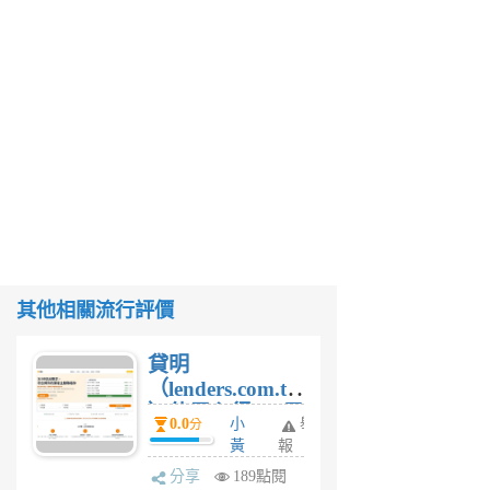
其他相關流行評價
貸明
（lenders.com.tw
）使用心得 — 民
0.0
小
舉
分
間貸款比較平台
黃
報
體驗
蜂
分享
189點閱
1