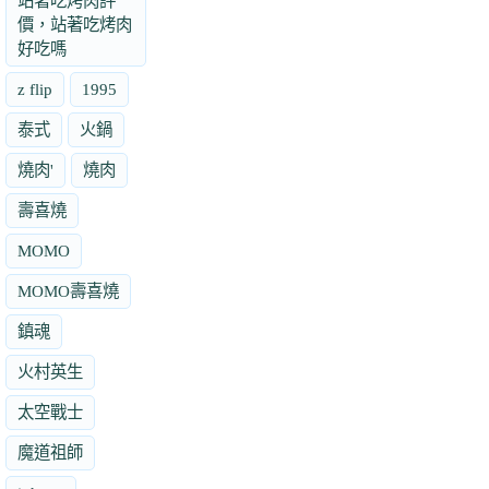
站著吃烤肉評
價，站著吃烤肉
好吃嗎
z flip
1995
泰式
火鍋
燒肉'
燒肉
壽喜燒
MOMO
MOMO壽喜燒
鎮魂
火村英生
太空戰士
魔道祖師