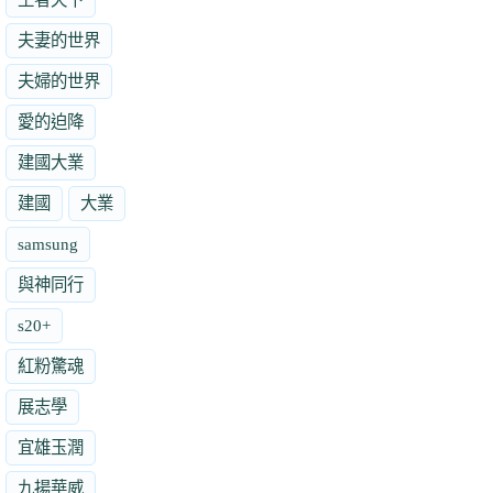
夫妻的世界
夫婦的世界
愛的迫降
建國大業
建國
大業
samsung
與神同行
s20+
紅粉驚魂
展志學
宜雄玉潤
九揚華威