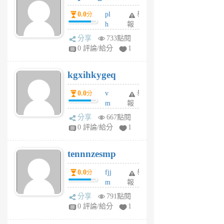
月
月
0.0
pl
舉
分
前
前
h
報
wi
分享
733點閱
w
0 評論/給分
1
sh
uq
kgxihkygeq
6
個
0.0
v
舉
分
月
m
報
前
sg
分享
667點閱
sr
0 評論/給分
1
vg
pn
tennnzesmp
6
個
0.0
fjj
舉
分
月
m
報
前
w
分享
791點閱
rs
0 評論/給分
1
uy
j