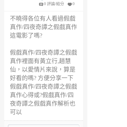
6
0 評論/給分
0
年
前
不曉得各位有人看過假戲
真作/四夜奇譚之假戲真作
這電影了嗎?
假戲真作/四夜奇譚之假戲
真作裡面有黃立行,趙慧
仙，以愛情片來說，算是
好看的嗎? 方便分享一下
假戲真作/四夜奇譚之假戲
真作心得或?假戲真作/四
夜奇譚之假戲真作解析也
可以