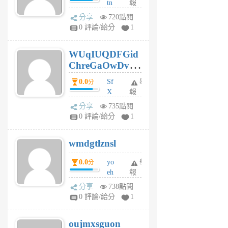
tn
報
jt
分享
720點閱
gl
0 評論/給分
1
gy
6
WUqIUQDFGid
個
ChreGaOwDv
月
前
dY
0.0
Sf
舉
分
X
報
Pe
分享
735點閱
Jc
0 評論/給分
1
cf
v
wmdgtlznsl
R
P
0.0
yo
舉
分
m
eh
報
v
ld
A
分享
738點閱
gy
V
0 評論/給分
1
ik
G
6
6
oujmxsguon
個
個