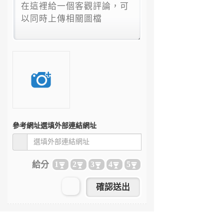
參考網址
選填外部連結網址
給分
1
2
3
4
5