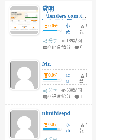
貸明
（lenders.com.tw
）使用心得 — 民
0.0
小
舉
分
間貸款比較平台
黃
報
體驗
蜂
分享
189點閱
1
0 評論/給分
0
個
月
Mr.
前
0.0
nc
舉
分
M
報
U
分享
638點閱
F
0 評論/給分
1
C
M
nimifdsepd
U
5
0.0
gx
舉
分
個
yh
報
月
dq
前
分享