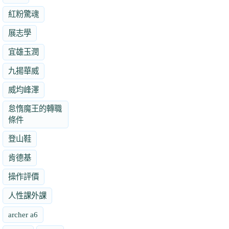
紅粉驚魂
展志學
宜雄玉潤
九揚華威
威均峰澤
怠惰魔王的轉職
條件
登山鞋
肯德基
操作評價
人性課外課
archer a6