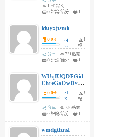
vo
1041點閱
jl
0 評論/給分
1
6
個
lduyxjtsmh
月
前
0.0
rq
舉
分
tn
報
jt
分享
721點閱
gl
0 評論/給分
1
gy
6
WUqIUQDFGid
個
ChreGaOwDv
月
前
dY
0.0
Sf
舉
分
X
報
Pe
分享
736點閱
Jc
0 評論/給分
1
cf
v
wmdgtlznsl
R
P