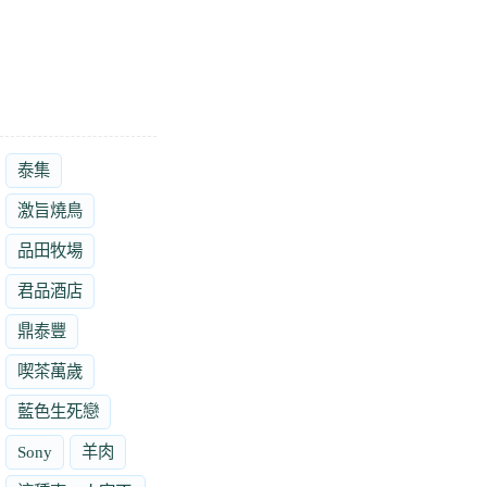
泰集
激旨燒鳥
品田牧場
君品酒店
鼎泰豐
喫茶萬歲
藍色生死戀
Sony
羊肉