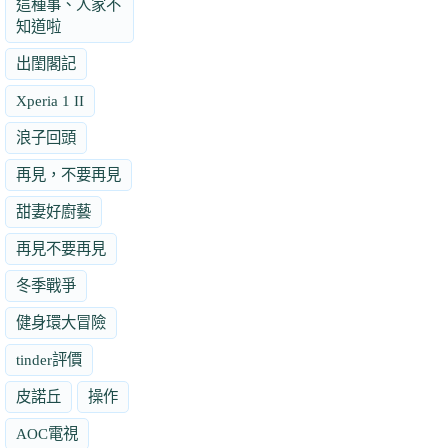
這種事、人家不
知道啦
出閨閣記
Xperia 1 II
浪子回頭
再見，不要再見
甜妻好廚藝
再見不要再見
冬季戰爭
健身環大冒險
tinder評價
皮諾丘
操作
AOC電視