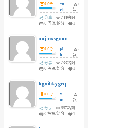
0.0
yo
舉
分
m
eh
報
v
ld
A
分享
738點閱
gy
V
0 評論/給分
1
ik
G
6
6
oujmxsguon
個
個
月
月
0.0
pl
舉
分
前
前
h
報
wi
分享
733點閱
w
0 評論/給分
1
sh
uq
kgxihkygeq
6
個
0.0
v
舉
分
月
m
報
前
sg
分享
667點閱
sr
0 評論/給分
1
vg
pn