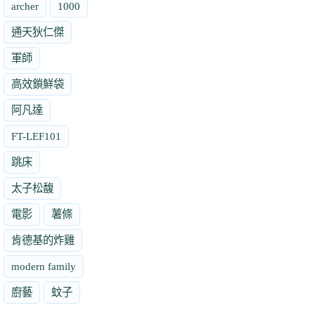
archer
1000
通天狄仁傑
軍師
高效鎖鮮袋
阿凡達
FT-LEF101
跳床
太子松馥
電影
薯條
肯德基的炸雞
modern family
廚藝
蚊子