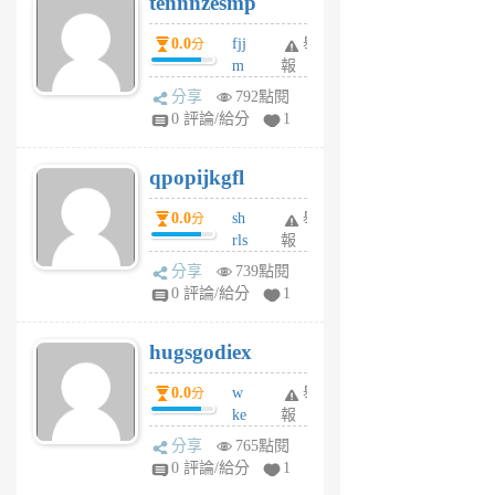
tennnzesmp
6
個
0.0
fjj
舉
分
月
m
報
前
w
分享
792點閱
rs
0 評論/給分
1
uy
j
qpopijkgfl
6
個
0.0
sh
舉
分
月
rls
報
前
k
分享
739點閱
m
0 評論/給分
1
zt
g
hugsgodiex
6
個
0.0
w
舉
分
月
ke
報
前
rv
分享
765點閱
pj
0 評論/給分
1
qf