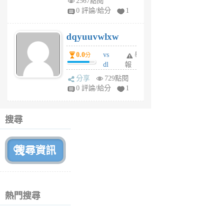
2567點閱
tu
0 評論/給分
1
m
s
dqyuuvwlxw
6
個
0.0
vs
舉
分
月
dl
報
前
sq
分享
729點閱
fy
0 評論/給分
1
fe
6
個
搜尋
月
前
熱門搜尋