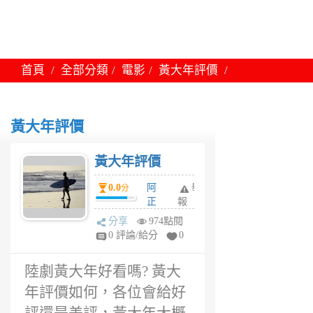
首頁
全部分類
電影
黃大年評價
黃大年評價
黃大年評價
0.0
阿
舉
分
正
報
6
分享
974點閱
年
0 評論/給分
0
前
陸劇黃大年好看嗎? 黃大
年評價如何，各位會給好