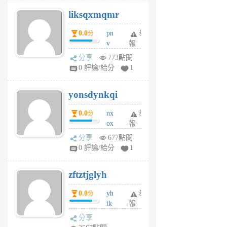
r
liksqxmqmr
6
個
0.0
pn
舉
分
月
v
報
前
wt
分享
773點閱
sv
0 評論/給分
1
jd
j
yonsdynkqi
6
個
0.0
nx
舉
分
月
ox
報
前
rh
分享
677點閱
pe
0 評論/給分
1
er
6
zftztjglyh
個
月
0.0
yh
舉
分
前
ik
報
s
分享
m