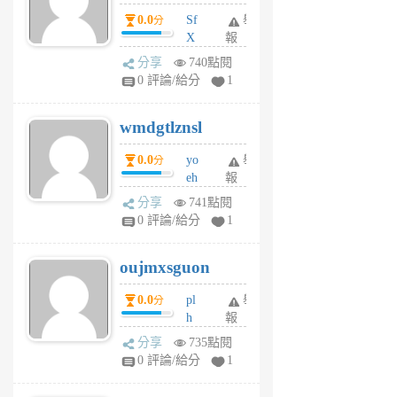
前
dY
0.0
Sf
舉
分
X
報
Pe
分享
740點閱
Jc
0 評論/給分
1
cf
v
wmdgtlznsl
R
P
0.0
yo
舉
分
m
eh
報
v
ld
A
分享
741點閱
gy
V
0 評論/給分
1
ik
G
6
6
oujmxsguon
個
個
月
月
0.0
pl
舉
分
前
前
h
報
wi
分享
735點閱
w
0 評論/給分
1
sh
uq