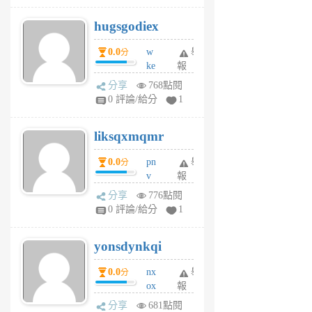
g
hugsgodiex
6
個
0.0
w
舉
分
月
ke
報
前
rv
分享
768點閱
pj
0 評論/給分
1
qf
r
liksqxmqmr
6
個
0.0
pn
舉
分
月
v
報
前
wt
分享
776點閱
sv
0 評論/給分
1
jd
j
yonsdynkqi
6
個
0.0
nx
舉
分
月
ox
報
前
rh
分享
681點閱