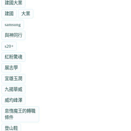
建國大業
建國
大業
samsung
與神同行
s20+
紅粉驚魂
展志學
宜雄玉潤
九揚華威
威均峰澤
怠惰魔王的轉職
條件
登山鞋