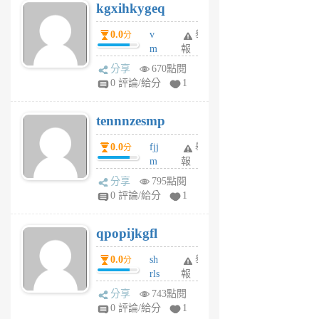
kgxihkygeq
6
個
0.0
v
舉
分
月
m
報
前
sg
分享
670點閱
sr
0 評論/給分
1
vg
pn
tennnzesmp
6
個
0.0
fjj
舉
分
月
m
報
前
w
分享
795點閱
rs
0 評論/給分
1
uy
j
qpopijkgfl
6
個
0.0
sh
舉
分
月
rls
報
前
k
分享
743點閱
m
0 評論/給分
1
zt