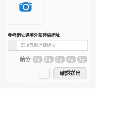
參考網址
選填外部連結網址
給分
1
2
3
4
5