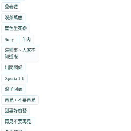
鼎泰豐
喫茶萬歲
藍色生死戀
Sony
羊肉
這種事、人家不
知道啦
出閨閣記
Xperia 1 II
浪子回頭
再見，不要再見
甜妻好廚藝
再見不要再見