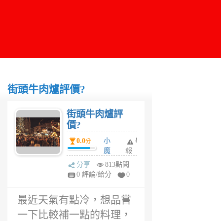
街頭牛肉爐評價?
街頭牛肉爐評
價?
0.0
小
舉
分
魔
報
女
分享
813點閱
6
0 評論/給分
0
年
前
最近天氣有點冷，想品嘗
一下比較補一點的料理，