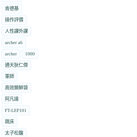
肯德基
操作評價
人性課外課
archer a6
archer
1000
通天狄仁傑
軍師
高效鎖鮮袋
阿凡達
FT-LEF101
跳床
太子松馥