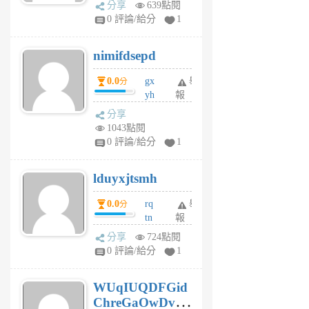
分享
639點閱
F
0 評論/給分
1
C
M
nimifdsepd
U
5
0.0
gx
舉
分
個
yh
報
月
dq
前
分享
vo
1043點閱
jl
0 評論/給分
1
6
個
lduyxjtsmh
月
前
0.0
rq
舉
分
tn
報
jt
分享
724點閱
gl
0 評論/給分
1
gy
6
WUqIUQDFGid
個
ChreGaOwDv
月