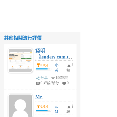
其他相關流行評價
貸明
（lenders.com.tw
）使用心得 — 民
0.0
小
舉
分
間貸款比較平台
黃
報
體驗
蜂
分享
190點閱
1
0 評論/給分
0
個
月
Mr.
前
0.0
nc
舉
分
M
報
U