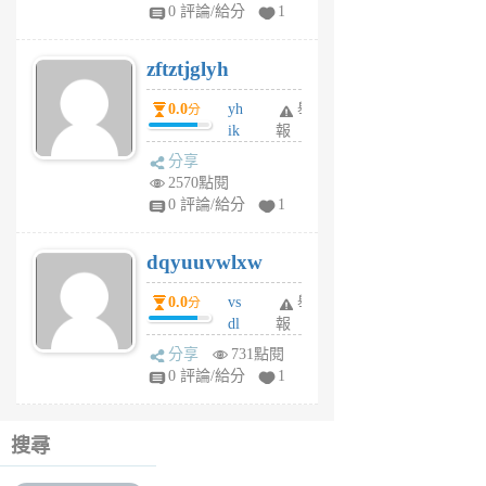
pe
0 評論/給分
1
er
6
zftztjglyh
個
月
0.0
yh
舉
分
前
ik
報
s
分享
m
2570點閱
tu
0 評論/給分
1
m
s
dqyuuvwlxw
6
個
0.0
vs
舉
分
月
dl
報
前
sq
分享
731點閱
fy
0 評論/給分
1
fe
6
個
搜尋
月
前