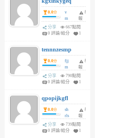
kgxihkygeq
6
個
0.0
v
舉
分
月
m
報
前
sg
分享
667點閱
sr
0 評論/給分
1
vg
pn
tennnzesmp
6
個
0.0
fjj
舉
分
月
m
報
前
w
分享
790點閱
rs
0 評論/給分
1
uy
j
qpopijkgfl
6
個
0.0
sh
舉
分
月
rls
報
前
k
分享
739點閱
m
0 評論/給分
1
zt