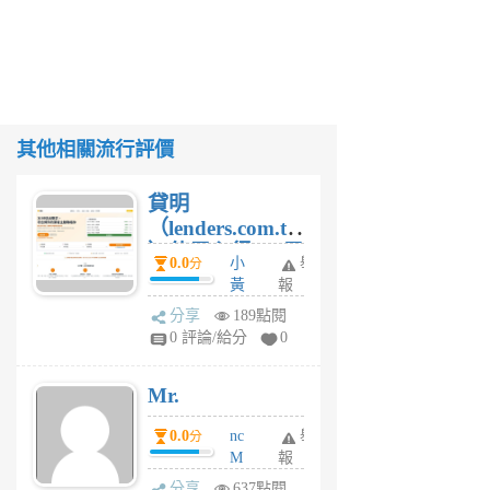
其他相關流行評價
貸明
（lenders.com.tw
）使用心得 — 民
0.0
小
舉
分
間貸款比較平台
黃
報
體驗
蜂
分享
189點閱
4
0 評論/給分
0
星
期
Mr.
前
0.0
nc
舉
分
M
報
U
分享
637點閱