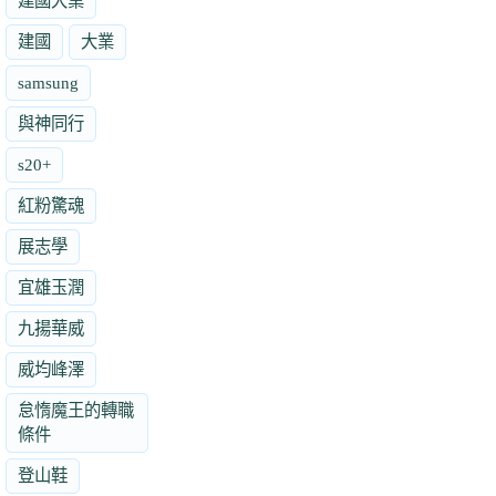
建國大業
建國
大業
samsung
與神同行
s20+
紅粉驚魂
展志學
宜雄玉潤
九揚華威
威均峰澤
怠惰魔王的轉職
條件
登山鞋