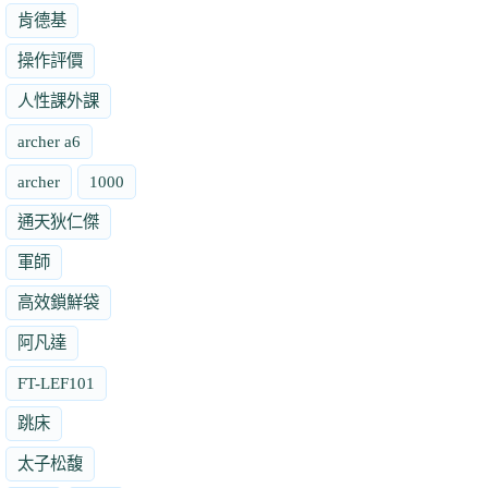
肯德基
操作評價
人性課外課
archer a6
archer
1000
通天狄仁傑
軍師
高效鎖鮮袋
阿凡達
FT-LEF101
跳床
太子松馥