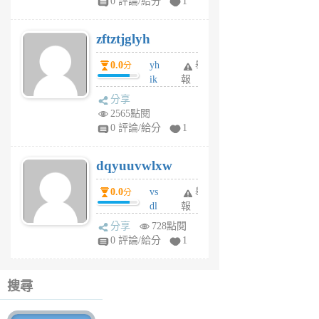
0 評論/給分
1
er
6
zftztjglyh
個
月
0.0
yh
舉
分
前
ik
報
s
分享
m
2565點閱
tu
0 評論/給分
1
m
s
dqyuuvwlxw
6
個
0.0
vs
舉
分
月
dl
報
前
sq
分享
728點閱
fy
0 評論/給分
1
fe
6
個
搜尋
月
前