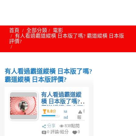
首頁
全部分類
電影
有人看過霸道縱橫 日本版了嗎? 霸道縱橫 日本版
評價?
有人看過霸道縱橫 日本版了嗎?
霸道縱橫 日本版評價?
有人看過霸道縱
橫 日本版了嗎?
霸道縱橫 日本版
0.0
sa
舉
分
評價?
nd
報
ra
分享
838點閱
6
0 評論/給分
0
年