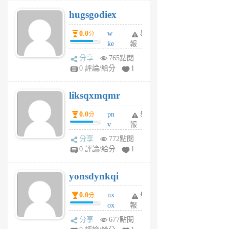
g
hugsgodiex
6
個
0.0
w
舉
分
月
ke
報
前
rv
分享
765點閱
pj
0 評論/給分
1
qf
r
liksqxmqmr
6
個
0.0
pn
舉
分
月
v
報
前
wt
分享
772點閱
sv
0 評論/給分
1
jd
j
yonsdynkqi
6
個
0.0
nx
舉
分
月
ox
報
前
rh
分享
677點閱
pe