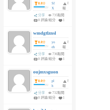
dY
0.0
Sf
舉
分
X
報
Pe
分享
735點閱
Jc
0 評論/給分
1
cf
v
wmdgtlznsl
R
P
0.0
yo
舉
分
m
eh
報
v
ld
A
分享
736點閱
gy
V
0 評論/給分
1
ik
G
6
6
oujmxsguon
個
個
月
月
0.0
pl
舉
分
前
前
h
報
wi
分享
732點閱
w
0 評論/給分
1
sh
uq