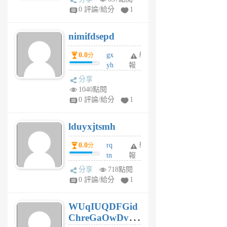
F
0 評論/給分
1
C
M
nimifdsepd
U
5
0.0
gx
舉
分
個
yh
報
月
dq
前
分享
vo
1040點閱
jl
0 評論/給分
1
6
個
lduyxjtsmh
月
前
0.0
rq
舉
分
tn
報
jt
分享
718點閱
gl
0 評論/給分
1
gy
6
WUqIUQDFGid
個
ChreGaOwDv
月
前