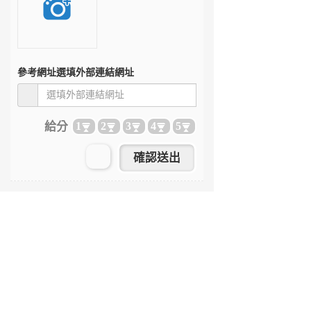
參考網址
選填外部連結網址
給分
1
2
3
4
5