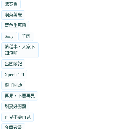
鼎泰豐
喫茶萬歲
藍色生死戀
Sony
羊肉
這種事、人家不
知道啦
出閨閣記
Xperia 1 II
浪子回頭
再見，不要再見
甜妻好廚藝
再見不要再見
冬季戰爭