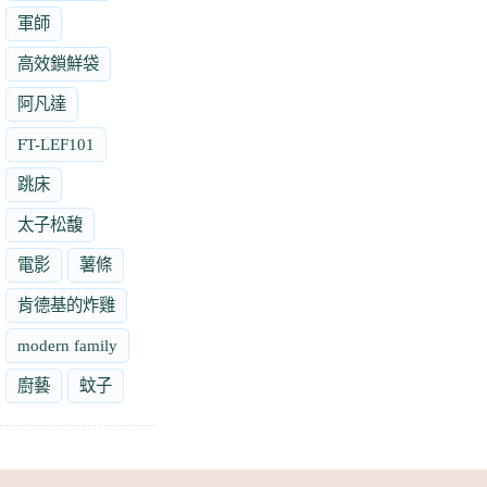
軍師
高效鎖鮮袋
阿凡達
FT-LEF101
跳床
太子松馥
電影
薯條
肯德基的炸雞
modern family
廚藝
蚊子