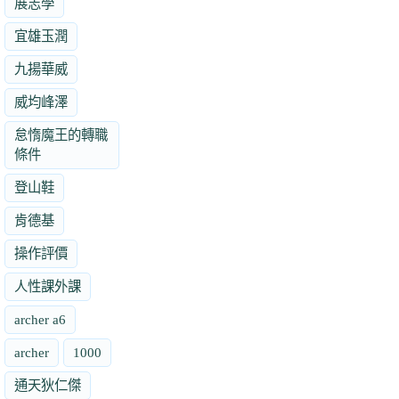
展志學
宜雄玉潤
九揚華威
威均峰澤
怠惰魔王的轉職
條件
登山鞋
肯德基
操作評價
人性課外課
archer a6
archer
1000
通天狄仁傑