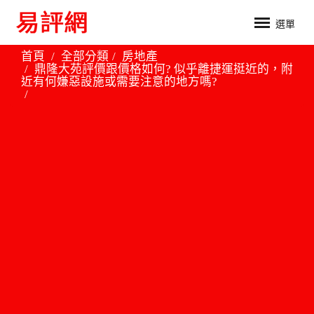
選單
首頁
全部分類
房地產
鼎隆大苑評價跟價格如何? 似乎離捷運挺近的，附
近有何嫌惡設施或需要注意的地方嗎?