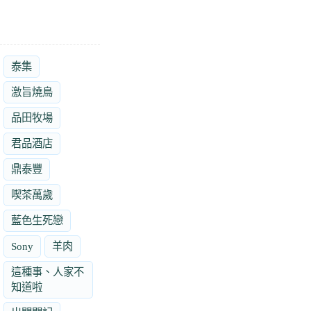
泰集
激旨燒鳥
品田牧場
君品酒店
鼎泰豐
喫茶萬歲
藍色生死戀
Sony
羊肉
這種事、人家不
知道啦