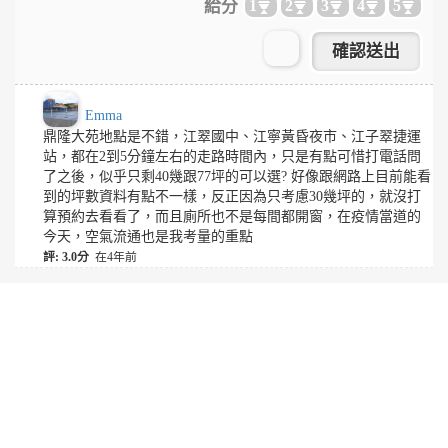
給分
1
2
3
4
5
Emma
鼎隆大苑地點是不錯，江翠國中、江寧黃昏夜市、江子翠捷運
站，都在2到5分鐘左右的走路時間內，只是有點可惜打電話問
了之後，似乎只剩40幾跟77坪的可以選? 好像跟網路上目前能看
到的坪數資料有點不一樣，反正因為只考慮30幾坪的，就沒打
算預約去看看了，而且廁所也不是每間都開窗，在疫情當道的
今天，空氣流通也是我考量的重點
評: 3.0分
在4年前