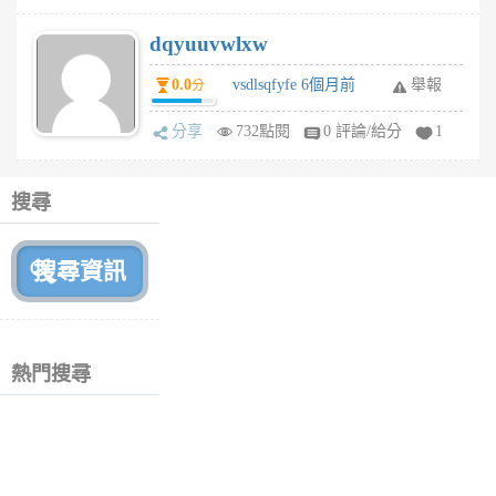
dqyuuvwlxw
0.0
vsdlsqfyfe 6個月前
舉報
分
分享
732點閱
0 評論/給分
1
搜尋
熱門搜尋