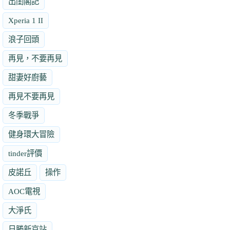
出閨閣記
Xperia 1 II
浪子回頭
再見，不要再見
甜妻好廚藝
再見不要再見
冬季戰爭
健身環大冒險
tinder評價
皮諾丘
操作
AOC電視
大淨氏
日勝新京站