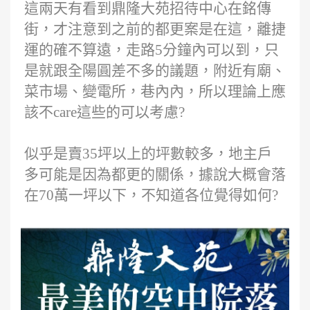
這兩天有看到鼎隆大苑招待中心在銘傳
街，才注意到之前的都更案是在這，離捷
運的確不算遠，走路5分鐘內可以到，只
是就跟全陽圓差不多的議題，附近有廟、
菜市場、變電所，巷內內，所以理論上應
該不care這些的可以考慮?
似乎是賣35坪以上的坪數較多，地主戶
多可能是因為都更的關係，據說大概會落
在70萬一坪以下，不知道各位覺得如何?