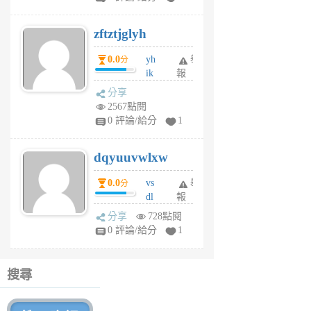
er
6
zftztjglyh
個
月
0.0
yh
舉
分
前
ik
報
s
分享
m
2567點閱
tu
0 評論/給分
1
m
s
dqyuuvwlxw
6
個
0.0
vs
舉
分
月
dl
報
前
sq
分享
728點閱
fy
0 評論/給分
1
fe
6
個
搜尋
月
前