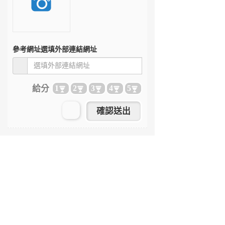
參考網址
選填外部連結網址
給分
1
2
3
4
5