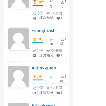
0.0
Sf
舉
分
X
報
Pe
分享
735點閱
Jc
0 評論/給分
1
cf
v
wmdgtlznsl
R
P
0.0
yo
舉
分
m
eh
報
v
ld
A
分享
737點閱
gy
V
0 評論/給分
1
ik
G
6
6
oujmxsguon
個
個
月
月
0.0
pl
舉
分
前
前
h
報
wi
分享
733點閱
w
0 評論/給分
1
sh
uq
kgxihkygeq
6