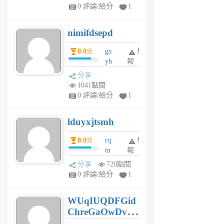
F
0 評論/給分
1
C
M
nimifdsepd
U
5
0.0
gx
舉
分
個
yh
報
月
dq
前
分享
vo
1041點閱
jl
0 評論/給分
1
6
個
lduyxjtsmh
月
前
0.0
rq
舉
分
tn
報
jt
分享
720點閱
gl
0 評論/給分
1
gy
6
WUqIUQDFGid
個
ChreGaOwDv
月
前
dY