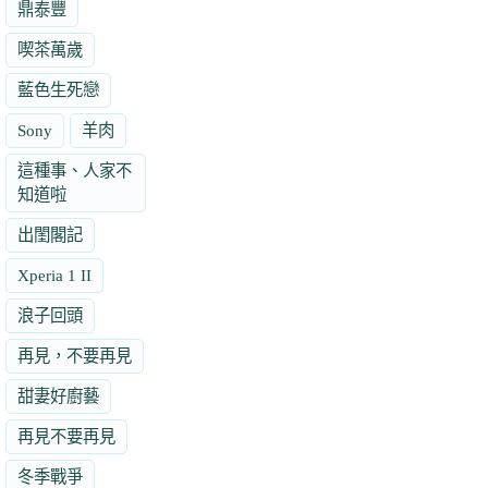
鼎泰豐
喫茶萬歲
藍色生死戀
Sony
羊肉
這種事、人家不
知道啦
出閨閣記
Xperia 1 II
浪子回頭
再見，不要再見
甜妻好廚藝
再見不要再見
冬季戰爭