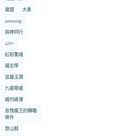
建國
大業
samsung
與神同行
s20+
紅粉驚魂
展志學
宜雄玉潤
九揚華威
威均峰澤
怠惰魔王的轉職
條件
登山鞋