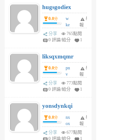
g
hugsgodiex
6
個
0.0
w
舉
分
月
ke
報
前
rv
分享
765點閱
pj
0 評論/給分
1
qf
r
liksqxmqmr
6
個
0.0
pn
舉
分
月
v
報
前
wt
分享
773點閱
sv
0 評論/給分
1
jd
j
yonsdynkqi
6
個
0.0
nx
舉
分
月
ox
報
前
rh
分享
677點閱
pe
0 評論/給分
1