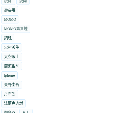
燒肉'
燒肉
壽喜燒
MOMO
MOMO壽喜燒
鎮魂
火村英生
太空戰士
魔道祖師
iphone
東野圭吾
丹布朗
法蘭克肉舖
鄭多燕
ＢＬ