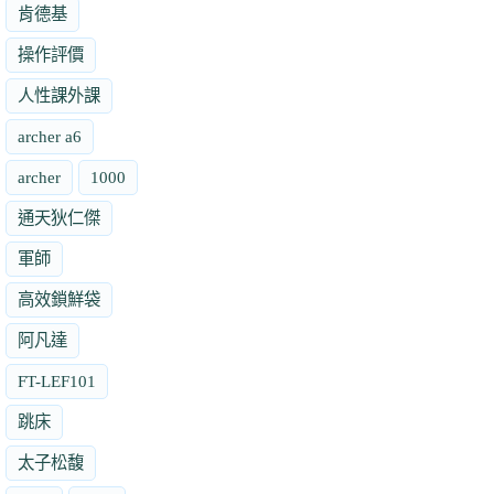
肯德基
操作評價
人性課外課
archer a6
archer
1000
通天狄仁傑
軍師
高效鎖鮮袋
阿凡達
FT-LEF101
跳床
太子松馥