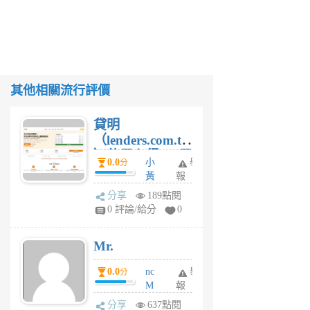
其他相關流行評價
貸明
（lenders.com.tw
）使用心得 — 民
0.0
小
舉
分
間貸款比較平台
黃
報
體驗
蜂
分享
189點閱
1
0 評論/給分
0
個
月
Mr.
前
0.0
nc
舉
分
M
報
U
分享
637點閱