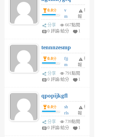
個
0.0
v
舉
分
月
m
報
前
sg
分享
667點閱
sr
0 評論/給分
1
vg
pn
tennnzesmp
6
個
0.0
fjj
舉
分
月
m
報
前
w
分享
791點閱
rs
0 評論/給分
1
uy
j
qpopijkgfl
6
個
0.0
sh
舉
分
月
rls
報
前
k
分享
739點閱
m
0 評論/給分
1
zt