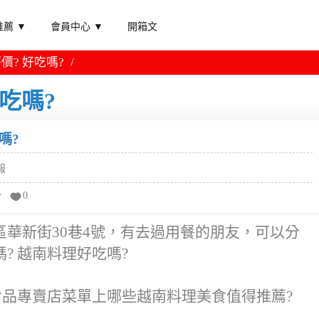
薦 ▼
會員中心 ▼
開箱文
價? 好吃嗎?
吃嗎?
嗎?
報
分
0
華新街30巷4號，有去過用餐的朋友，可以分
? 越南料理好吃嗎?
食品專賣店菜單上哪些越南料理美食值得推薦?