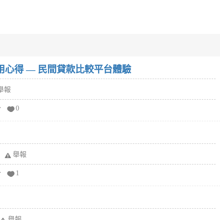
w）使用心得 — 民間貸款比較平台體驗
舉報
分
0
舉報
分
1
舉報