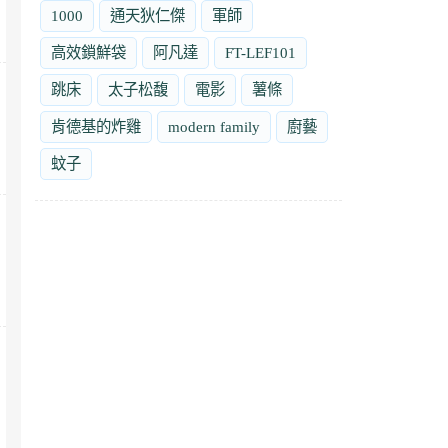
1000
通天狄仁傑
軍師
高效鎖鮮袋
阿凡達
FT-LEF101
跳床
太子松馥
電影
薯條
肯德基的炸雞
modern family
廚藝
蚊子