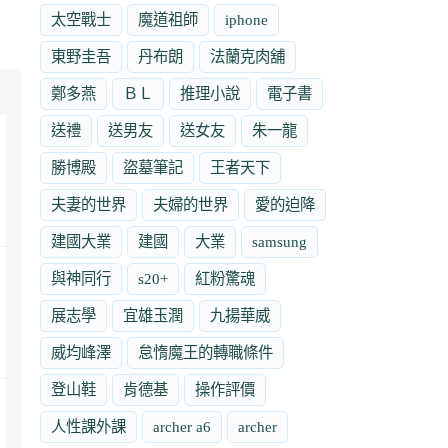
太空戰士
魔道祖師
iphone
東野圭吾
丹布朗
法蘭克肉舖
鄭多燕
ＢＬ
推理小說
電子書
送禮
送男友
送女友
朱一龍
勝博殿
盜墓筆記
王者天下
夫妻的世界
夫婦的世界
愛的迫降
建國大業
建國
大業
samsung
與神同行
s20+
紅粉驚魂
展志學
宜雄玉潤
九揚華威
威均峰澤
怠惰魔王的轉職條件
登山鞋
肯德基
操作評價
人性課外課
archer a6
archer