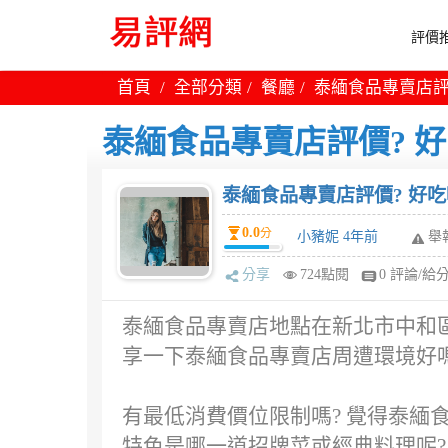
評價推
首頁
全部分類
餐廳
泰緬食品專賣店評
泰緬食品專賣店評價? 好
泰緬食品專賣店評價? 好吃
0.0
分
小豬妮 4年前
舉
分享
724點閱
0 評論/給
泰緬食品專賣店地點在新北市中和區
享一下泰緬食品專賣店周遭環境好嗎
有最低消費價位限制嗎? 覺得泰緬
特色是哪一道招牌菜或經典料理呢?