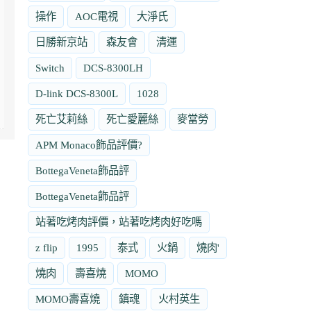
操作
AOC電視
大淨氏
日勝新京站
森友會
清運
Switch
DCS-8300LH
D-link DCS-8300L
1028
死亡艾莉絲
死亡愛麗絲
麥當勞
APM Monaco飾品評價?
BottegaVeneta飾品評
BottegaVeneta飾品評
站著吃烤肉評價，站著吃烤肉好吃嗎
z flip
1995
泰式
火鍋
燒肉'
燒肉
壽喜燒
MOMO
MOMO壽喜燒
鎮魂
火村英生