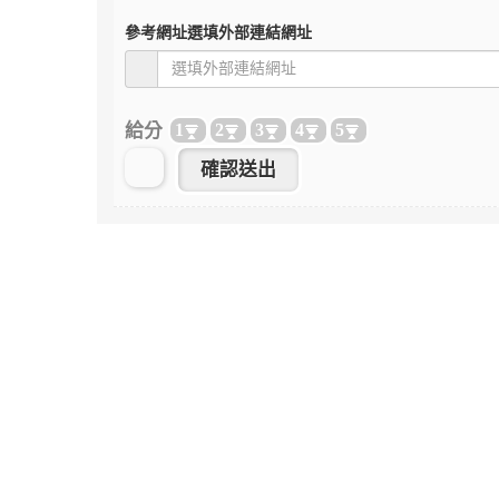
參考網址
選填外部連結網址
給分
1
2
3
4
5