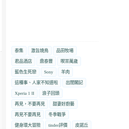
泰集
激旨燒鳥
品田牧場
君品酒店
鼎泰豐
喫茶萬歲
藍色生死戀
Sony
羊肉
這種事、人家不知道啦
出閨閣記
Xperia 1 II
浪子回頭
再見，不要再見
甜妻好廚藝
再見不要再見
冬季戰爭
健身環大冒險
tinder評價
皮諾丘