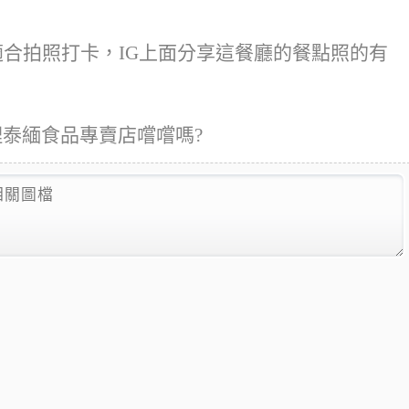
不適合拍照打卡，IG上面分享這餐廳的餐點照的有
理泰緬食品專賣店嚐嚐嗎?