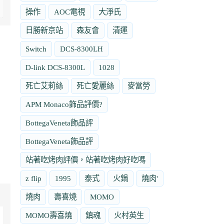
操作
AOC電視
大淨氏
日勝新京站
森友會
清運
Switch
DCS-8300LH
D-link DCS-8300L
1028
死亡艾莉絲
死亡愛麗絲
麥當勞
APM Monaco飾品評價?
BottegaVeneta飾品評
BottegaVeneta飾品評
站著吃烤肉評價，站著吃烤肉好吃嗎
z flip
1995
泰式
火鍋
燒肉'
燒肉
壽喜燒
MOMO
MOMO壽喜燒
鎮魂
火村英生