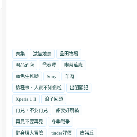
泰集
激旨燒鳥
品田牧場
君品酒店
鼎泰豐
喫茶萬歲
藍色生死戀
Sony
羊肉
這種事、人家不知道啦
出閨閣記
Xperia 1 II
浪子回頭
再見，不要再見
甜妻好廚藝
再見不要再見
冬季戰爭
健身環大冒險
tinder評價
皮諾丘