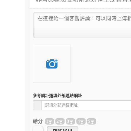
參考網址
選填外部連結網址
給分
1
2
3
4
5