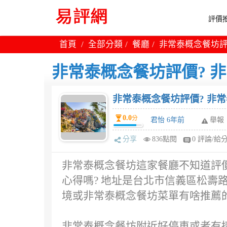
評價推
首頁
全部分類
餐廳
非常泰概念餐坊評
非常泰概念餐坊評價? 
非常泰概念餐坊評價? 非
0.0
分
君怡 6年前
舉報
分享
836點閱
0 評論/給
非常泰概念餐坊這家餐廳不知道評價
心得嗎? 地址是台北市信義區松壽路
境或非常泰概念餐坊菜單有啥推薦的
非常泰概念餐坊附近好停車或者有捷