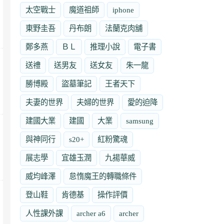
太空戰士
魔道祖師
iphone
東野圭吾
丹布朗
法蘭克肉舖
鄭多燕
ＢＬ
推理小說
電子書
送禮
送男友
送女友
朱一龍
勝博殿
盜墓筆記
王者天下
夫妻的世界
夫婦的世界
愛的迫降
建國大業
建國
大業
samsung
與神同行
s20+
紅粉驚魂
展志學
宜雄玉潤
九揚華威
威均峰澤
怠惰魔王的轉職條件
登山鞋
肯德基
操作評價
人性課外課
archer a6
archer