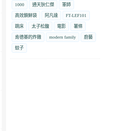
1000
通天狄仁傑
軍師
高效鎖鮮袋
阿凡達
FT-LEF101
跳床
太子松馥
電影
薯條
肯德基的炸雞
modern family
廚藝
蚊子