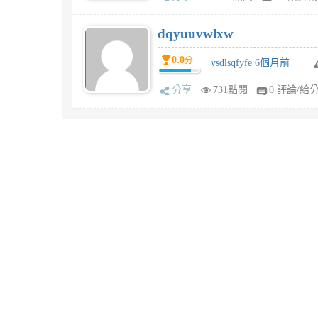
dqyuuvwlxw
0.0
分
vsdlsqfyfe 6個月前
分享
731點閱
0 評論/給