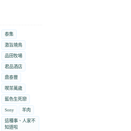
泰集
激旨燒鳥
品田牧場
君品酒店
鼎泰豐
喫茶萬歲
藍色生死戀
Sony
羊肉
這種事、人家不
知道啦