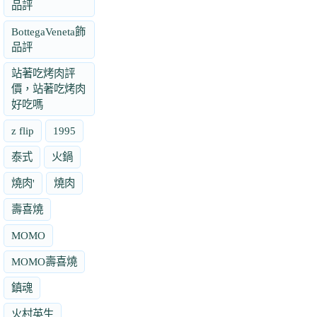
品評
BottegaVeneta飾
品評
站著吃烤肉評
價，站著吃烤肉
好吃嗎
z flip
1995
泰式
火鍋
燒肉'
燒肉
壽喜燒
MOMO
MOMO壽喜燒
鎮魂
火村英生