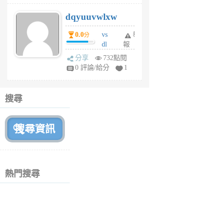
s
dqyuuvwlxw
6
個
0.0
vs
舉
分
月
dl
報
前
sq
分享
732點閱
fy
0 評論/給分
1
fe
6
個
搜尋
月
前
熱門搜尋