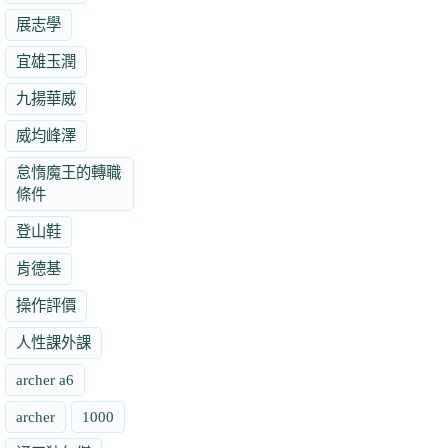
展志學
宜雄玉潤
九揚華威
威均峰澤
怠惰魔王的轉職
條件
登山鞋
肯德基
操作評價
人性課外課
archer a6
archer
1000