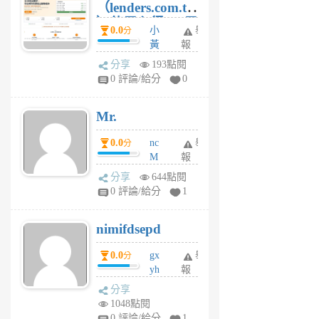
（lenders.com.tw
）使用心得 — 民
0.0
小
舉
分
間貸款比較平台
黃
報
體驗
蜂
分享
193點閱
1
0 評論/給分
0
個
月
Mr.
前
0.0
nc
舉
分
M
報
U
分享
644點閱
F
0 評論/給分
1
C
M
nimifdsepd
U
5
0.0
gx
舉
分
個
yh
報
月
dq
前
分享
vo
1048點閱
jl
0 評論/給分
1