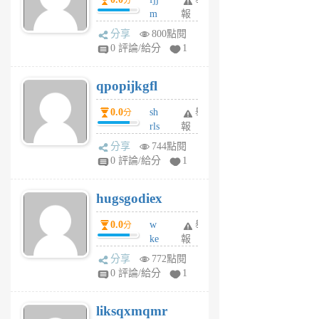
分
月
m
報
前
w
分享
800點閱
rs
0 評論/給分
1
uy
j
qpopijkgfl
6
個
0.0
sh
舉
分
月
rls
報
前
k
分享
744點閱
m
0 評論/給分
1
zt
g
hugsgodiex
6
個
0.0
w
舉
分
月
ke
報
前
rv
分享
772點閱
pj
0 評論/給分
1
qf
r
liksqxmqmr
6