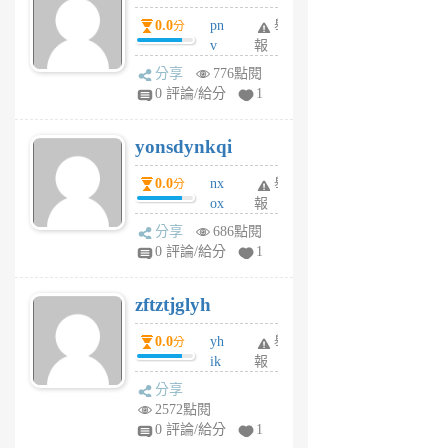
個
0.0
pn
舉
分
月
v
報
前
wt
分享
776點閱
sv
0 評論/給分
1
jd
j
yonsdynkqi
6
個
0.0
nx
舉
分
月
ox
報
前
rh
分享
686點閱
pe
0 評論/給分
1
er
6
zftztjglyh
個
月
0.0
yh
舉
分
前
ik
報
s
分享
m
2572點閱
tu
0 評論/給分
1
m