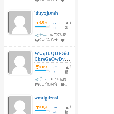
6
個
lduyxjtsmh
月
前
0.0
rq
舉
分
tn
報
jt
分享
727點閱
gl
0 評論/給分
1
gy
6
WUqIUQDFGid
個
ChreGaOwDv
月
前
dY
0.0
Sf
舉
分
X
報
Pe
分享
742點閱
Jc
0 評論/給分
1
cf
v
wmdgtlznsl
R
P
0.0
yo
舉
分
m
eh
報
v