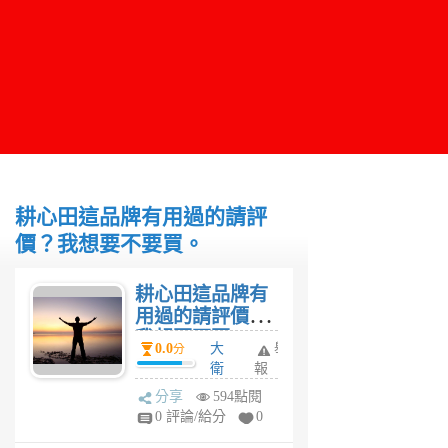
耕心田這品牌有用過的請評
價？我想要不要買。
耕心田這品牌有
用過的請評價？
我想要不要
0.0
大
舉
分
買。
衛
報
3
分享
594點閱
年
0 評論/給分
0
前