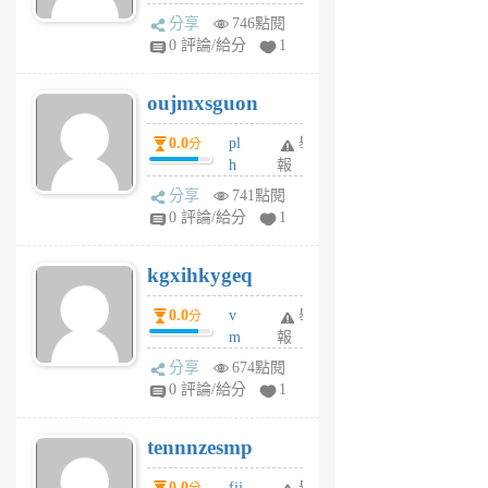
ld
A
分享
746點閱
gy
V
0 評論/給分
1
ik
G
6
6
oujmxsguon
個
個
月
月
0.0
pl
舉
分
前
前
h
報
wi
分享
741點閱
w
0 評論/給分
1
sh
uq
kgxihkygeq
6
個
0.0
v
舉
分
月
m
報
前
sg
分享
674點閱
sr
0 評論/給分
1
vg
pn
tennnzesmp
6
個
0.0
fjj
舉