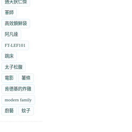
通天狄仁傑
軍師
高效鎖鮮袋
阿凡達
FT-LEF101
跳床
太子松馥
電影
薯條
肯德基的炸雞
modern family
廚藝
蚊子