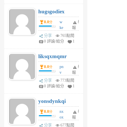
g
hugsgodiex
6
個
0.0
w
舉
分
月
ke
報
前
rv
分享
765點閱
pj
0 評論/給分
1
qf
r
liksqxmqmr
6
個
0.0
pn
舉
分
月
v
報
前
wt
分享
773點閱
sv
0 評論/給分
1
jd
j
yonsdynkqi
6
個
0.0
nx
舉
分
月
ox
報
前
rh
分享
677點閱