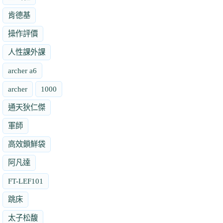
肯德基
操作評價
人性課外課
archer a6
archer
1000
通天狄仁傑
軍師
高效鎖鮮袋
阿凡達
FT-LEF101
跳床
太子松馥