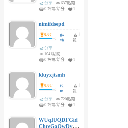
U
分享
637點閱
F
0 評論/給分
1
C
M
nimifdsepd
U
5
0.0
gx
舉
分
個
yh
報
月
dq
前
分享
vo
1041點閱
jl
0 評論/給分
1
6
個
lduyxjtsmh
月
前
0.0
rq
舉
分
tn
報
jt
分享
720點閱
gl
0 評論/給分
1
gy
6
WUqIUQDFGid
個
ChreGaOwDv
月