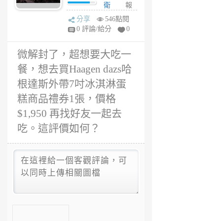
商品禮券1張，價
衛
報
格$1,950 再找好
3
分享
546點閱
友一起去吃。這
年
0 評論/給分
0
評價如何？
前
微解封了，超想要大吃一
餐，想去買Haagen dazs哈
根達斯外帶7吋冰淇淋蛋
糕商品禮券1張，價格
$1,950 再找好友一起去
吃。這評價如何？