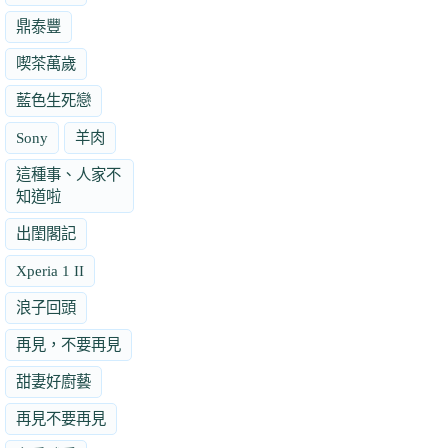
鼎泰豐
喫茶萬歲
藍色生死戀
Sony
羊肉
這種事、人家不
知道啦
出閨閣記
Xperia 1 II
浪子回頭
再見，不要再見
甜妻好廚藝
再見不要再見