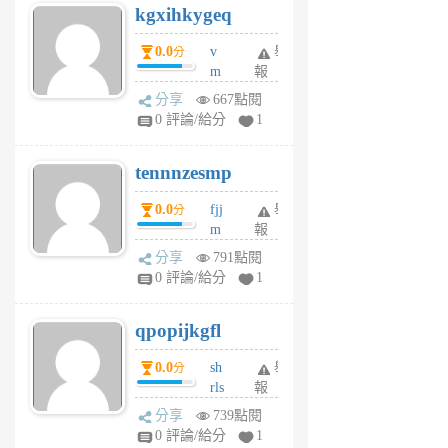
kgxihkygeq
6
個
0.0
v
舉
分
月
m
報
前
sg
分享
667點閱
sr
0 評論/給分
1
vg
pn
tennnzesmp
6
個
0.0
fjj
舉
分
月
m
報
前
w
分享
791點閱
rs
0 評論/給分
1
uy
j
qpopijkgfl
6
個
0.0
sh
舉
分
月
rls
報
前
k
分享
739點閱
m
0 評論/給分
1
zt