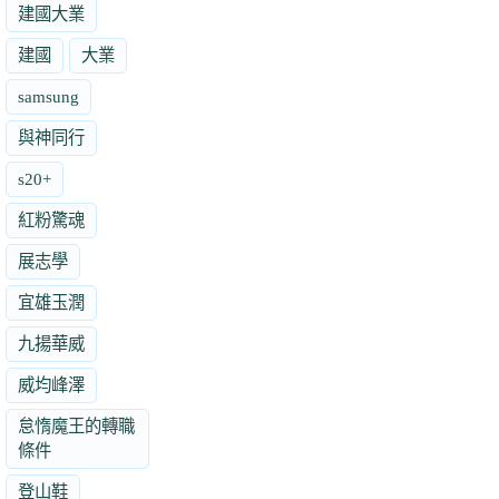
建國大業
建國
大業
samsung
與神同行
s20+
紅粉驚魂
展志學
宜雄玉潤
九揚華威
威均峰澤
怠惰魔王的轉職
條件
登山鞋