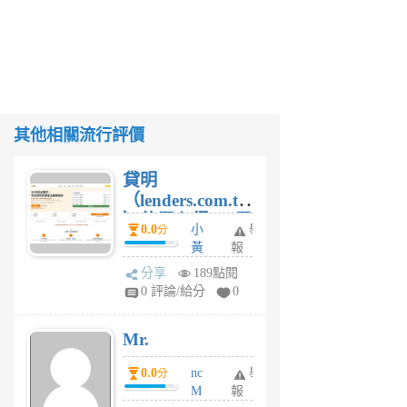
其他相關流行評價
貸明
（lenders.com.tw
）使用心得 — 民
0.0
小
舉
分
間貸款比較平台
黃
報
體驗
蜂
分享
189點閱
1
0 評論/給分
0
個
月
Mr.
前
0.0
nc
舉
分
M
報