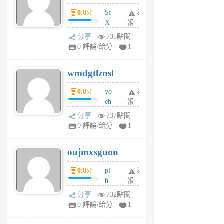
前
dY
0.0
Sf
舉
分
X
報
Pe
分享
735點閱
Jc
0 評論/給分
1
cf
v
wmdgtlznsl
R
P
0.0
yo
舉
分
m
eh
報
v
ld
A
分享
737點閱
gy
V
0 評論/給分
1
ik
G
6
6
oujmxsguon
個
個
月
月
0.0
pl
舉
分
前
前
h
報
wi
分享
732點閱
w
0 評論/給分
1
sh
uq