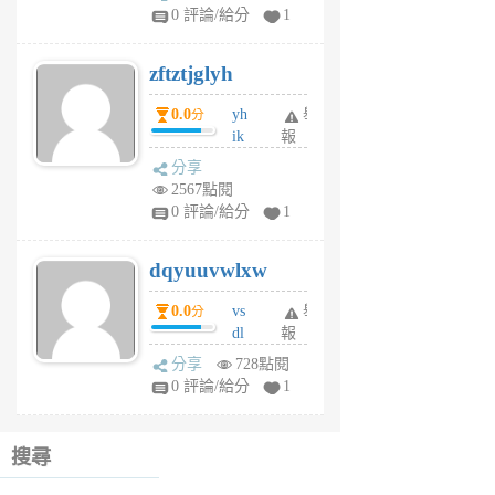
pe
0 評論/給分
1
er
6
zftztjglyh
個
月
0.0
yh
舉
分
前
ik
報
s
分享
m
2567點閱
tu
0 評論/給分
1
m
s
dqyuuvwlxw
6
個
0.0
vs
舉
分
月
dl
報
前
sq
分享
728點閱
fy
0 評論/給分
1
fe
6
個
搜尋
月
前