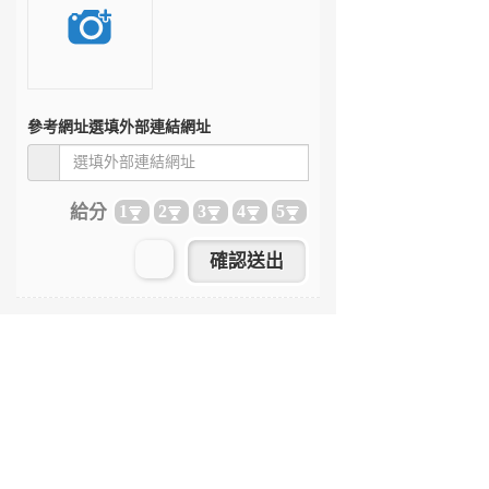
參考網址
選填外部連結網址
給分
1
2
3
4
5