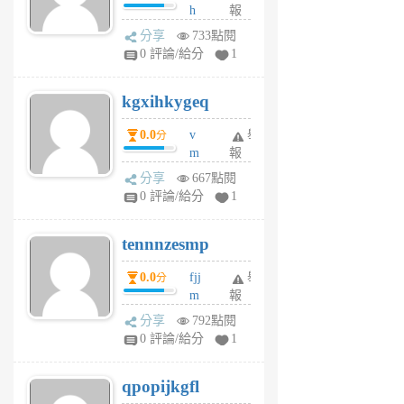
h
報
wi
分享
733點閱
w
0 評論/給分
1
sh
uq
kgxihkygeq
6
個
0.0
v
舉
分
月
m
報
前
sg
分享
667點閱
sr
0 評論/給分
1
vg
pn
tennnzesmp
6
個
0.0
fjj
舉
分
月
m
報
前
w
分享
792點閱
rs
0 評論/給分
1
uy
j
qpopijkgfl
6
個