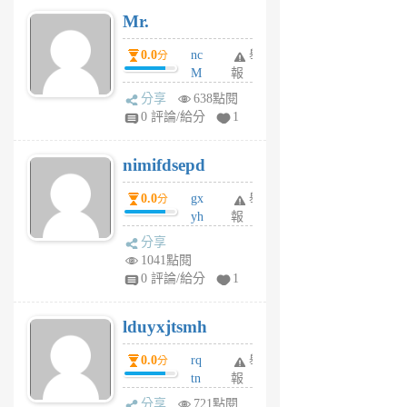
月
Mr.
前
0.0
nc
舉
分
M
報
U
分享
638點閱
F
0 評論/給分
1
C
M
nimifdsepd
U
5
0.0
gx
舉
分
個
yh
報
月
dq
前
分享
vo
1041點閱
jl
0 評論/給分
1
6
個
lduyxjtsmh
月
前
0.0
rq
舉
分
tn
報
jt
分享
721點閱