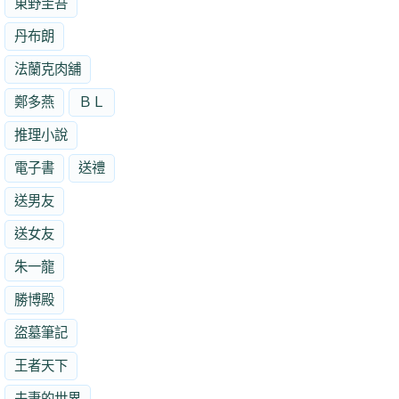
東野圭吾
丹布朗
法蘭克肉舖
鄭多燕
ＢＬ
推理小說
電子書
送禮
送男友
送女友
朱一龍
勝博殿
盜墓筆記
王者天下
夫妻的世界