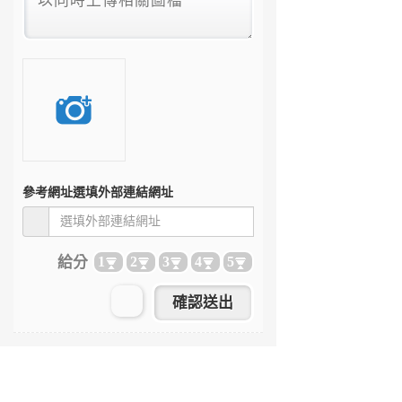
參考網址
選填外部連結網址
給分
1
2
3
4
5