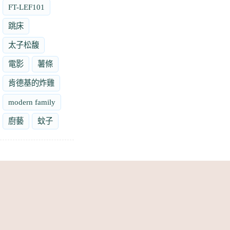
FT-LEF101
跳床
太子松馥
電影
薯條
肯德基的炸雞
modern family
廚藝
蚊子