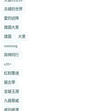
夫婦的世界
愛的迫降
建國大業
建國
大業
samsung
與神同行
s20+
紅粉驚魂
展志學
宜雄玉潤
九揚華威
威均峰澤