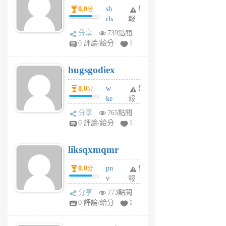
0.0
sh
舉
分
月
rls
報
前
k
分享
739點閱
m
0 評論/給分
1
zt
g
hugsgodiex
6
個
0.0
w
舉
分
月
ke
報
前
rv
分享
765點閱
pj
0 評論/給分
1
qf
r
liksqxmqmr
6
個
0.0
pn
舉
分
月
v
報
前
wt
分享
773點閱
sv
0 評論/給分
1
jd
j