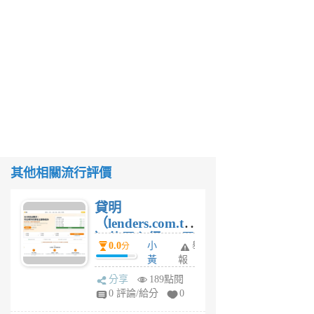
其他相關流行評價
貸明
（lenders.com.tw
）使用心得 — 民
0.0
小
舉
分
間貸款比較平台
黃
報
體驗
蜂
分享
189點閱
1
0 評論/給分
0
個