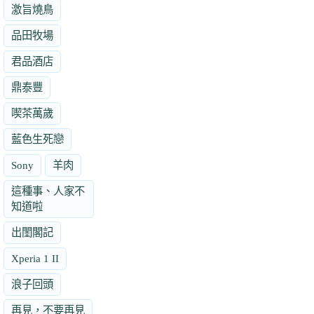
激旨燒鳥
品田牧場
君品酒店
鼎泰豐
喫茶萬歲
藍色生死戀
Sony
羊肉
這種事、人家不
知道啦
出閨閣記
Xperia 1 II
浪子回頭
再見，不要再見