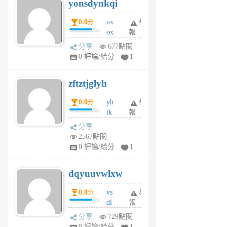
yonsdynkqi
6
個
0.0
nx
舉
分
月
ox
報
前
rh
分享
677點閱
pe
0 評論/給分
1
er
6
zftztjglyh
個
月
0.0
yh
舉
分
前
ik
報
s
分享
m
2567點閱
tu
0 評論/給分
1
m
s
dqyuuvwlxw
6
個
0.0
vs
舉
分
月
dl
報
前
sq
分享
729點閱
fy
0 評論/給分
1