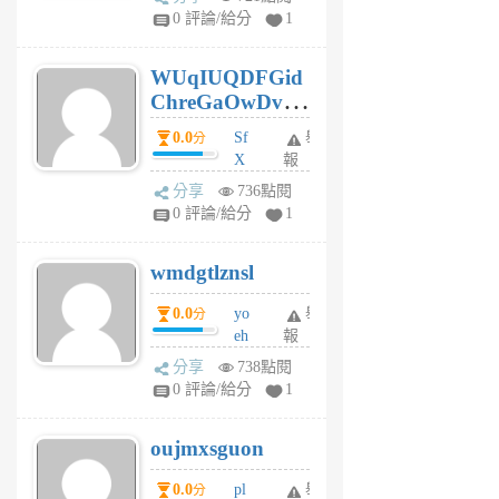
gl
0 評論/給分
1
gy
6
WUqIUQDFGid
個
ChreGaOwDv
月
前
dY
0.0
Sf
舉
分
X
報
Pe
分享
736點閱
Jc
0 評論/給分
1
cf
v
wmdgtlznsl
R
P
0.0
yo
舉
分
m
eh
報
v
ld
A
分享
738點閱
gy
V
0 評論/給分
1
ik
G
6
6
oujmxsguon
個
個
月
月
0.0
pl
舉
分
前
前