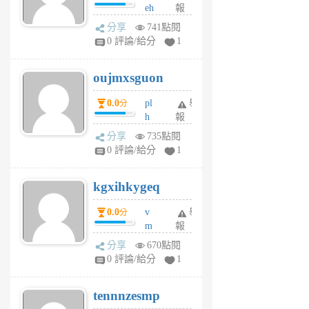
eh
報
v
ld
A
分享
741點閱
gy
V
0 評論/給分
1
ik
G
6
6
oujmxsguon
個
個
月
月
0.0
pl
舉
分
前
前
h
報
wi
分享
735點閱
w
0 評論/給分
1
sh
uq
kgxihkygeq
6
個
0.0
v
舉
分
月
m
報
前
sg
分享
670點閱
sr
0 評論/給分
1
vg
pn
tennnzesmp
6
個