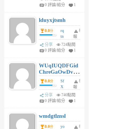
jl
0 評論/給分
1
6
個
lduyxjtsmh
月
前
0.0
rq
舉
分
tn
報
jt
分享
724點閱
gl
0 評論/給分
1
gy
6
WUqIUQDFGid
個
ChreGaOwDv
月
前
dY
0.0
Sf
舉
分
X
報
Pe
分享
740點閱
Jc
0 評論/給分
1
cf
v
wmdgtlznsl
R
P
0.0
yo
舉
分
m