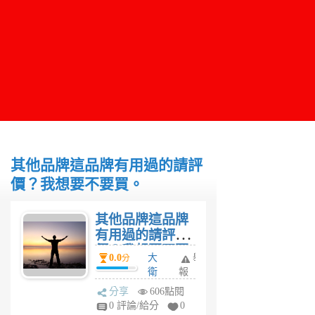
其他品牌這品牌有用過的請評
價？我想要不要買。
其他品牌這品牌
有用過的請評
價？我想要不要
0.0
大
舉
分
買。
衛
報
3
分享
606點閱
年
0 評論/給分
0
前