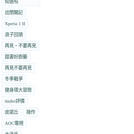
知道啦
出閨閣記
Xperia 1 II
浪子回頭
再見，不要再見
甜妻好廚藝
再見不要再見
冬季戰爭
健身環大冒險
tinder評價
皮諾丘
操作
AOC電視