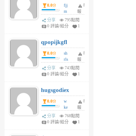
0.0
fjj
舉
分
月
m
報
前
w
分享
795點閱
rs
0 評論/給分
1
uy
j
qpopijkgfl
6
個
0.0
sh
舉
分
月
rls
報
前
k
分享
743點閱
m
0 評論/給分
1
zt
g
hugsgodiex
6
個
0.0
w
舉
分
月
ke
報
前
rv
分享
768點閱
pj
0 評論/給分
1
qf
r