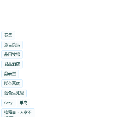
泰集
激旨燒鳥
品田牧場
君品酒店
鼎泰豐
喫茶萬歲
藍色生死戀
Sony
羊肉
這種事、人家不