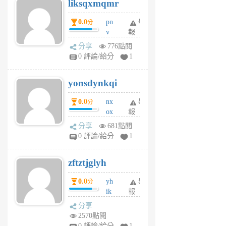
liksqxmqmr
6
個
0.0
pn
舉
分
月
v
報
前
wt
分享
776點閱
sv
0 評論/給分
1
jd
j
yonsdynkqi
6
個
0.0
nx
舉
分
月
ox
報
前
rh
分享
681點閱
pe
0 評論/給分
1
er
6
zftztjglyh
個
月
0.0
yh
舉
分
前
ik
報
s
分享
m
2570點閱
tu
0 評論/給分
1