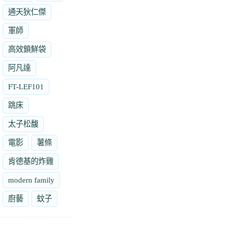
通天狄仁傑
軍師
高效鎖鮮袋
阿凡達
FT-LEF101
跳床
太子松馥
電影
薯條
肯德基的炸雞
modern family
廚藝
蚊子