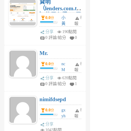
貸明
（lenders.com.tw
）使用心得 — 民
0.0
小
舉
分
間貸款比較平台
黃
報
體驗
蜂
分享
190點閱
1
0 評論/給分
0
個
月
Mr.
前
0.0
nc
舉
分
M
報
U
分享
639點閱
F
0 評論/給分
1
C
M
nimifdsepd
U
5
0.0
gx
舉
分
個
yh
報
月
dq
前
分享
vo
1043點閱