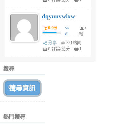
m
s
dqyuuvwlxw
6
個
0.0
vs
舉
分
月
dl
報
前
sq
分享
731點閱
fy
0 評論/給分
1
fe
6
個
搜尋
月
前
熱門搜尋