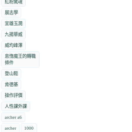
紅粉驚魂
展志學
宜雄玉潤
九揚華威
威均峰澤
怠惰魔王的轉職
條件
登山鞋
肯德基
操作評價
人性課外課
archer a6
archer
1000