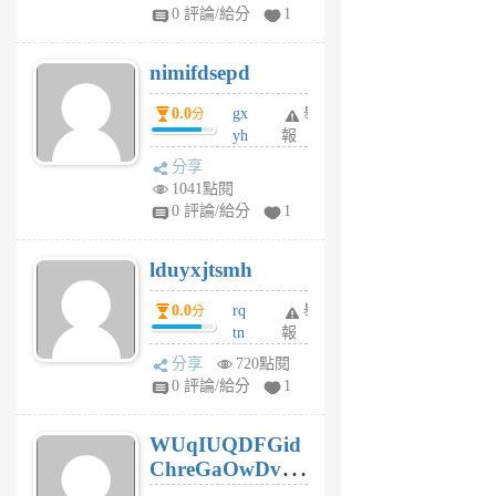
F
0 評論/給分
1
C
M
nimifdsepd
U
5
0.0
gx
舉
分
個
yh
報
月
dq
前
分享
vo
1041點閱
jl
0 評論/給分
1
6
個
lduyxjtsmh
月
前
0.0
rq
舉
分
tn
報
jt
分享
720點閱
gl
0 評論/給分
1
gy
6
WUqIUQDFGid
個
ChreGaOwDv
月
前
dY