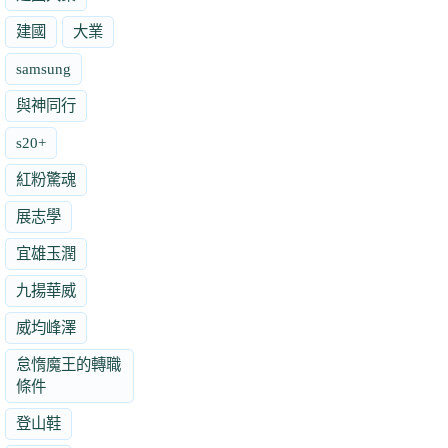
建國
大業
samsung
與神同行
s20+
紅粉驚魂
展志學
宜雄玉潤
九揚華威
威均峰澤
怠惰魔王的轉職
條件
登山鞋