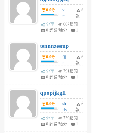
個
0.0
v
舉
分
月
m
報
前
sg
分享
667點閱
sr
0 評論/給分
1
vg
pn
tennnzesmp
6
個
0.0
fjj
舉
分
月
m
報
前
w
分享
791點閱
rs
0 評論/給分
1
uy
j
qpopijkgfl
6
個
0.0
sh
舉
分
月
rls
報
前
k
分享
739點閱
m
0 評論/給分
1
zt