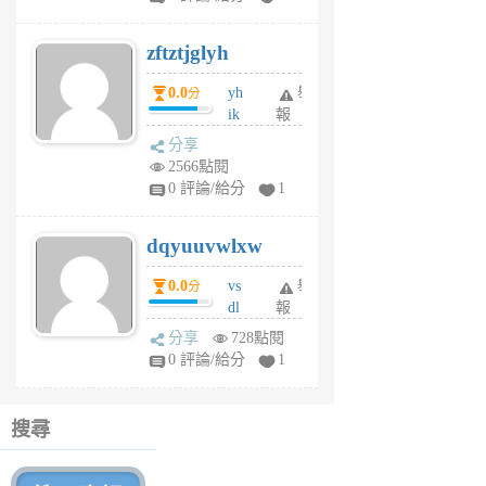
er
6
zftztjglyh
個
月
0.0
yh
舉
分
前
ik
報
s
分享
m
2566點閱
tu
0 評論/給分
1
m
s
dqyuuvwlxw
6
個
0.0
vs
舉
分
月
dl
報
前
sq
分享
728點閱
fy
0 評論/給分
1
fe
6
個
搜尋
月
前