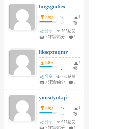
g
hugsgodiex
6
個
0.0
w
舉
分
月
ke
報
前
rv
分享
765點閱
pj
0 評論/給分
1
qf
r
liksqxmqmr
6
個
0.0
pn
舉
分
月
v
報
前
wt
分享
773點閱
sv
0 評論/給分
1
jd
j
yonsdynkqi
6
個
0.0
nx
舉
分
月
ox
報
前
rh
分享
677點閱
pe
0 評論/給分
1