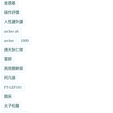
肯德基
操作評價
人性課外課
archer a6
archer
1000
通天狄仁傑
軍師
高效鎖鮮袋
阿凡達
FT-LEF101
跳床
太子松馥