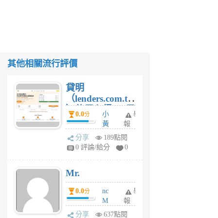
其他相關流行評價
貸明
（lenders.com.tw
）使用心得 — 民
0.0
小
舉
分
間貸款比較平台
黃
報
體驗
蜂
分享
189點閱
1
0 評論/給分
0
個
月
Mr.
前
0.0
nc
舉
分
M
報
U
分享
637點閱