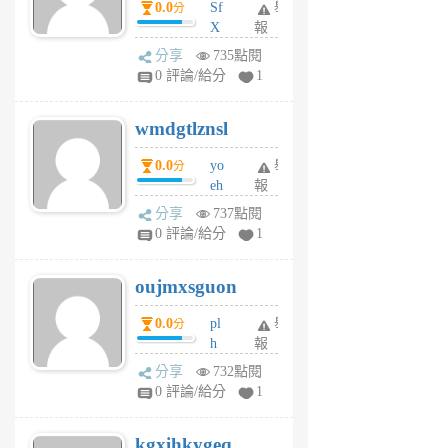
0.0
Sf
舉
分
X
報
Pe
分享
735點閱
Jc
0 評論/給分
1
cf
v
wmdgtlznsl
R
P
0.0
yo
舉
分
m
eh
報
v
ld
A
分享
737點閱
gy
V
0 評論/給分
1
ik
G
6
6
oujmxsguon
個
個
月
月
0.0
pl
舉
分
前
前
h
報
wi
分享
732點閱
w
0 評論/給分
1
sh
uq
kgxihkygeq
6