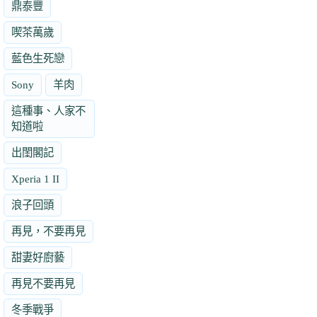
鼎泰豐
喫茶萬歲
藍色生死戀
Sony
羊肉
這種事、人家不
知道啦
出閨閣記
Xperia 1 II
浪子回頭
再見，不要再見
甜妻好廚藝
再見不要再見
冬季戰爭