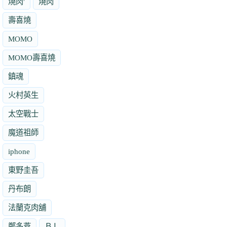
燒肉'
燒肉
壽喜燒
MOMO
MOMO壽喜燒
鎮魂
火村英生
太空戰士
魔道祖師
iphone
東野圭吾
丹布朗
法蘭克肉舖
鄭多燕
ＢＬ