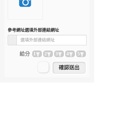
參考網址
選填外部連結網址
給分
1
2
3
4
5