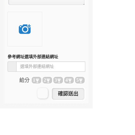
參考網址
選填外部連結網址
給分
1
2
3
4
5