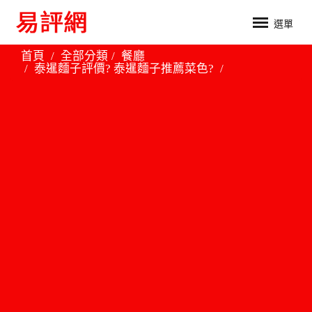
選單
首頁
全部分類
餐廳
泰暹麵子評價? 泰暹麵子推薦菜色?