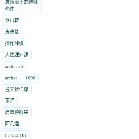
怠惰魔王的轉職
條件
登山鞋
肯德基
操作評價
人性課外課
archer a6
archer
1000
通天狄仁傑
軍師
高效鎖鮮袋
阿凡達
FT-LEF101