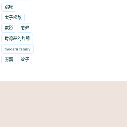
跳床
太子松馥
電影
薯條
肯德基的炸雞
modern family
廚藝
蚊子