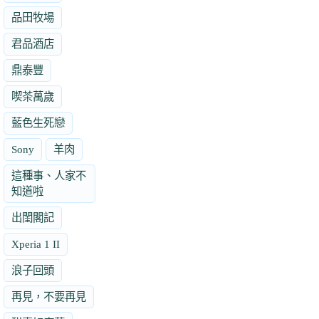
品田牧場
君品酒店
鼎泰豐
喫茶萬歲
藍色生死戀
Sony
羊肉
這種事、人家不
知道啦
出閨閣記
Xperia 1 II
浪子回頭
再見，不要再見