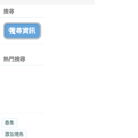
6
個
搜尋
月
前
熱門搜尋
泰集
激旨燒鳥