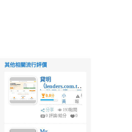
其他相關流行評價
貸明
（lenders.com.tw
）使用心得 — 民
0.0
小
舉
分
間貸款比較平台
黃
報
體驗
蜂
分享
193點閱
1
0 評論/給分
0
個
月
Mr.
前