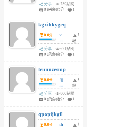
wi
分享
739點閱
w
0 評論/給分
1
sh
uq
kgxihkygeq
6
個
0.0
v
舉
分
月
m
報
前
sg
分享
671點閱
sr
0 評論/給分
1
vg
pn
tennnzesmp
6
個
0.0
fjj
舉
分
月
m
報
前
w
分享
800點閱
rs
0 評論/給分
1
uy
j
qpopijkgfl
6
個
0.0
sh
舉
分
月