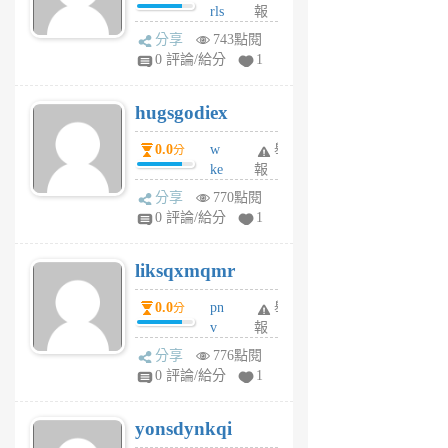
rls
報
前
k
分享
743點閱
m
0 評論/給分
1
zt
g
hugsgodiex
6
個
0.0
w
舉
分
月
ke
報
前
rv
分享
770點閱
pj
0 評論/給分
1
qf
r
liksqxmqmr
6
個
0.0
pn
舉
分
月
v
報
前
wt
分享
776點閱
sv
0 評論/給分
1
jd
j
yonsdynkqi
6
個