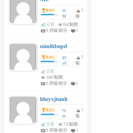
0.0
nc
舉
分
M
報
U
分享
642點閱
F
0 評論/給分
1
C
M
nimifdsepd
U
5
0.0
gx
舉
分
個
yh
報
月
dq
前
分享
vo
1047點閱
jl
0 評論/給分
1
6
個
lduyxjtsmh
月
前
0.0
rq
舉
分
tn
報
jt
分享
725點閱
gl
0 評論/給分
1