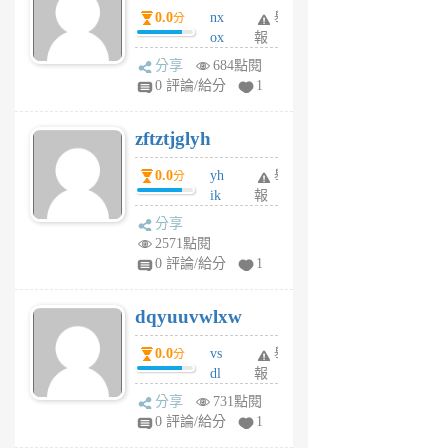
0.0
nx
舉
分
月
ox
報
前
rh
分享
684點閱
pe
0 評論/給分
1
er
6
zftztjglyh
個
月
0.0
yh
舉
分
前
ik
報
s
分享
m
2571點閱
tu
0 評論/給分
1
m
s
dqyuuvwlxw
6
個
0.0
vs
舉
分
月
dl
報
前
sq
分享
731點閱
fy
0 評論/給分
1
fe