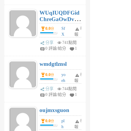
gy
6
WUqIUQDFGid
個
ChreGaOwDv
月
前
dY
0.0
Sf
舉
分
X
報
Pe
分享
741點閱
Jc
0 評論/給分
1
cf
v
wmdgtlznsl
R
P
0.0
yo
舉
分
m
eh
報
v
ld
A
分享
744點閱
gy
V
0 評論/給分
1
ik
G
6
6
oujmxsguon
個
個
月
月
0.0
pl
舉
分
前
前
h
報