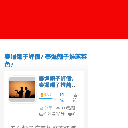
泰暹麵子評價? 泰暹麵子推薦菜
色?
泰暹麵子評價?
泰暹麵子推薦菜
色?
0.0
阿
舉
分
俊
報
6
分享
909點閱
年
0 評論/給分
0
前