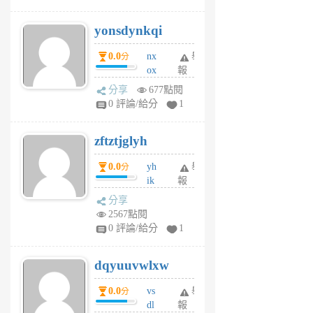
jd
j
yonsdynkqi
6
個
0.0
nx
舉
分
月
ox
報
前
rh
分享
677點閱
pe
0 評論/給分
1
er
6
zftztjglyh
個
月
0.0
yh
舉
分
前
ik
報
s
分享
m
2567點閱
tu
0 評論/給分
1
m
s
dqyuuvwlxw
6
個
0.0
vs
舉
分
月
dl
報
前