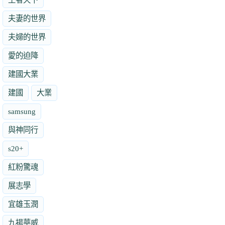
夫妻的世界
夫婦的世界
愛的迫降
建國大業
建國
大業
samsung
與神同行
s20+
紅粉驚魂
展志學
宜雄玉潤
九揚華威