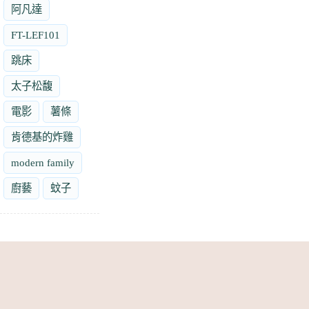
阿凡達
FT-LEF101
跳床
太子松馥
電影
薯條
肯德基的炸雞
modern family
廚藝
蚊子