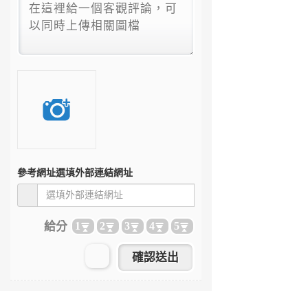
參考網址
選填外部連結網址
給分
1
2
3
4
5