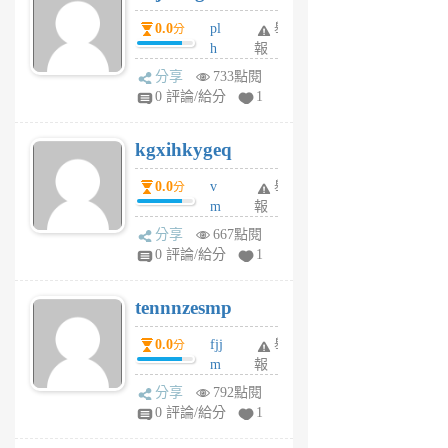
月
月
0.0
pl
舉
分
前
前
h
報
wi
分享
733點閱
w
0 評論/給分
1
sh
uq
kgxihkygeq
6
個
0.0
v
舉
分
月
m
報
前
sg
分享
667點閱
sr
0 評論/給分
1
vg
pn
tennnzesmp
6
個
0.0
fjj
舉
分
月
m
報
前
w
分享
792點閱
rs
0 評論/給分
1
uy
j