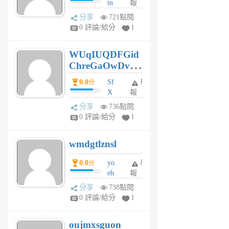
tn
報
jt
分享
721點閱
gl
0 評論/給分
1
gy
6
WUqIUQDFGid
個
ChreGaOwDv
月
前
dY
0.0
Sf
舉
分
X
報
Pe
分享
736點閱
Jc
0 評論/給分
1
cf
v
wmdgtlznsl
R
P
0.0
yo
舉
分
m
eh
報
v
ld
A
分享
738點閱
gy
V
0 評論/給分
1
ik
G
6
6
oujmxsguon
個
個