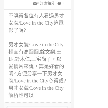
路
0 評論/給分
0
6
年
不曉得各位有人看過男才
前
女貌/Love in the City這電
影了嗎?
男才女貌/Love in the City
裡面有高圓圓,餘文樂,王
珏,鈴木仁,三宅尚子，以
愛情片來說，算是好看的
嗎? 方便分享一下男才女
貌/Love in the City心得或?
男才女貌/Love in the City
解析也可以