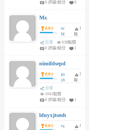
0 評論/給分
0
個
月
Mr.
前
0.0
nc
舉
分
M
報
U
分享
638點閱
F
0 評論/給分
1
C
M
nimifdsepd
U
5
0.0
gx
舉
分
個
yh
報
月
dq
前
分享
vo
1041點閱
jl
0 評論/給分
1
6
個
lduyxjtsmh
月
前
0.0
rq
舉
分