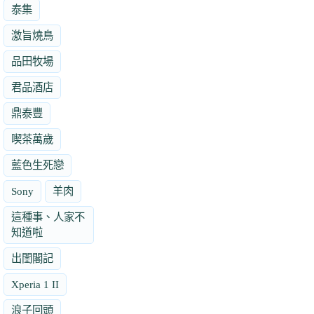
泰集
激旨燒鳥
品田牧場
君品酒店
鼎泰豐
喫茶萬歲
藍色生死戀
Sony
羊肉
這種事、人家不
知道啦
出閨閣記
Xperia 1 II
浪子回頭