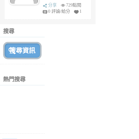
sq
分享
729點閱
fy
0 評論/給分
1
fe
6
個
搜尋
月
前
熱門搜尋