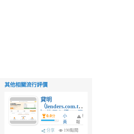
其他相關流行評價
貸明
（lenders.com.tw
）使用心得 — 民
0.0
小
舉
分
間貸款比較平台
黃
報
體驗
蜂
分享
190點閱
1