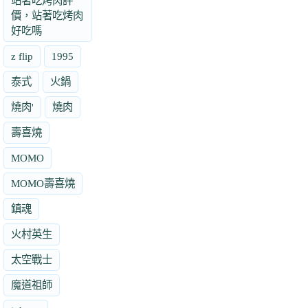
站著吃烤肉評
價，站著吃烤肉
好吃嗎
z flip
1995
泰式
火鍋
燒肉'
燒肉
壽喜燒
MOMO
MOMO壽喜燒
鎮魂
火村英生
太空戰士
魔道祖師