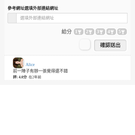
參考網址
選填外部連結網址
給分
1
2
3
4
5
Alice
前一陣子有辦一張覺得還不錯
評: 4.0分
在2年前