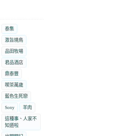
泰集
激旨燒鳥
品田牧場
君品酒店
鼎泰豐
喫茶萬歲
藍色生死戀
Sony
羊肉
這種事、人家不
知道啦