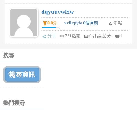
dqyuuvwlxw
0.0
vsdlsqfyfe 6個月前
舉報
分
分享
731點閱
0 評論/給分
1
搜尋
熱門搜尋