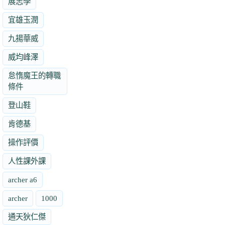
展志學
宜雄玉潤
九揚華威
威均峰澤
怠惰魔王的轉職
條件
登山鞋
肯德基
操作評價
人性課外課
archer a6
archer
1000
通天狄仁傑