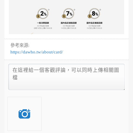
參考來源:
https://dawho.tw/about/card/