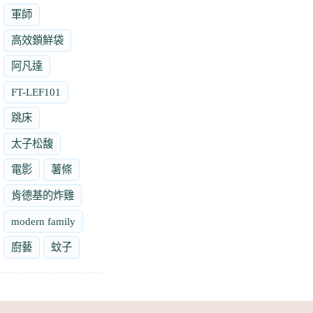
軍師
高效鎖鮮袋
阿凡達
FT-LEF101
跳床
太子松馥
電影
薯條
肯德基的炸雞
modern family
廚藝
蚊子