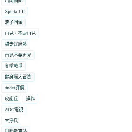
出閨閣記
Xperia 1 II
浪子回頭
再見，不要再見
甜妻好廚藝
再見不要再見
冬季戰爭
健身環大冒險
tinder評價
皮諾丘
操作
AOC電視
大淨氏
日勝新京站