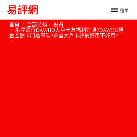
選單
首頁
全部分類
投資
永豐銀行DAWHO大戶卡友福利好嗎?DAWHO現
金回饋卡門檻高嗎?永豐大戶卡評價好用不好用?