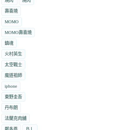
燒肉'
燒肉
壽喜燒
MOMO
MOMO壽喜燒
鎮魂
火村英生
太空戰士
魔道祖師
iphone
東野圭吾
丹布朗
法蘭克肉舖
鄭多燕
ＢＬ