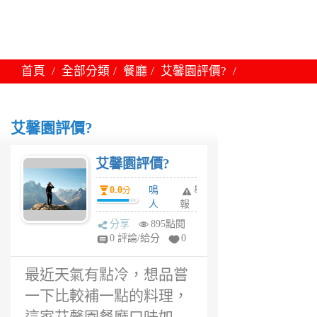
首頁
全部分類
餐廳
艾馨園評價?
艾馨園評價?
艾馨園評價?
0.0
鳴
舉
分
人
報
6
分享
895點閱
年
0 評論/給分
0
前
最近天氣有點冷，想品嘗
一下比較補一點的料理，