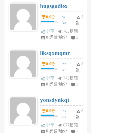
hugsgodiex
6
個
0.0
w
舉
分
月
ke
報
前
rv
分享
765點閱
pj
0 評論/給分
1
qf
r
liksqxmqmr
6
個
0.0
pn
舉
分
月
v
報
前
wt
分享
773點閱
sv
0 評論/給分
1
jd
j
yonsdynkqi
6
個
0.0
nx
舉
分
月
ox
報
前
rh
分享
677點閱
pe
0 評論/給分
1