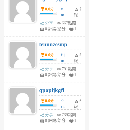
個
0.0
v
舉
分
月
m
報
前
sg
分享
667點閱
sr
0 評論/給分
1
vg
pn
tennnzesmp
6
個
0.0
fjj
舉
分
月
m
報
前
w
分享
791點閱
rs
0 評論/給分
1
uy
j
qpopijkgfl
6
個
0.0
sh
舉
分
月
rls
報
前
k
分享
739點閱
m
0 評論/給分
1
zt
g