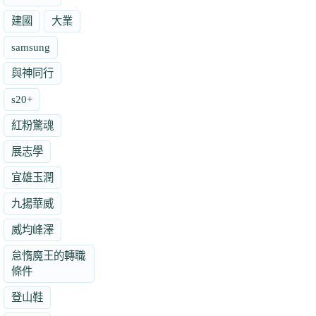
建國
大業
samsung
與神同行
s20+
紅粉驚魂
展志學
宜雄玉潤
九揚華威
威均峰澤
怠惰魔王的轉職
條件
登山鞋