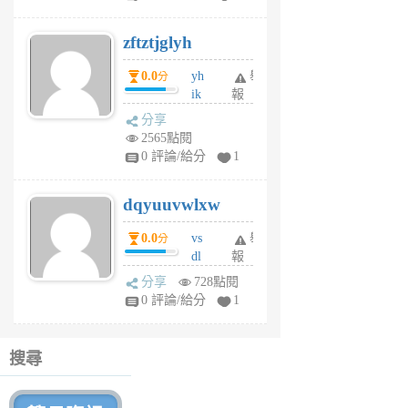
er
6
zftztjglyh
個
月
0.0
yh
舉
分
前
ik
報
s
分享
m
2565點閱
tu
0 評論/給分
1
m
s
dqyuuvwlxw
6
個
0.0
vs
舉
分
月
dl
報
前
sq
分享
728點閱
fy
0 評論/給分
1
fe
6
個
搜尋
月
前