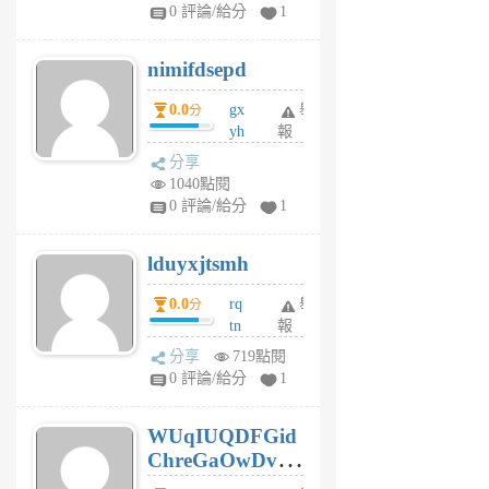
F
0 評論/給分
1
C
M
nimifdsepd
U
5
0.0
gx
舉
分
個
yh
報
月
dq
前
分享
vo
1040點閱
jl
0 評論/給分
1
6
個
lduyxjtsmh
月
前
0.0
rq
舉
分
tn
報
jt
分享
719點閱
gl
0 評論/給分
1
gy
6
WUqIUQDFGid
個
ChreGaOwDv
月
前
dY