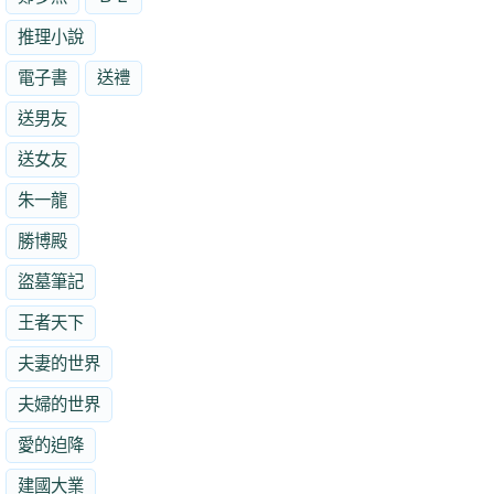
推理小說
電子書
送禮
送男友
送女友
朱一龍
勝博殿
盜墓筆記
王者天下
夫妻的世界
夫婦的世界
愛的迫降
建國大業