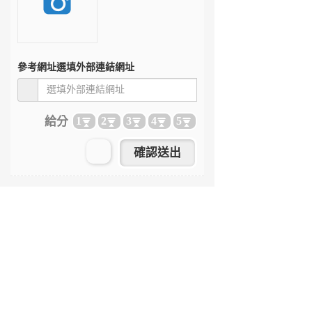
參考網址
選填外部連結網址
給分
1
2
3
4
5