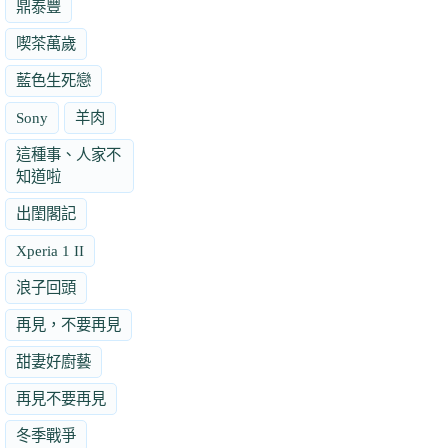
鼎泰豐
喫茶萬歲
藍色生死戀
Sony
羊肉
這種事、人家不
知道啦
出閨閣記
Xperia 1 II
浪子回頭
再見，不要再見
甜妻好廚藝
再見不要再見
冬季戰爭