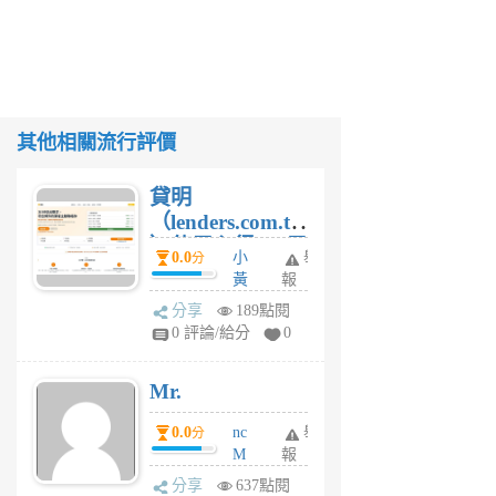
其他相關流行評價
貸明
（lenders.com.tw
）使用心得 — 民
0.0
小
舉
分
間貸款比較平台
黃
報
體驗
蜂
分享
189點閱
1
0 評論/給分
0
個
月
Mr.
前
0.0
nc
舉
分
M
報
U
分享
637點閱