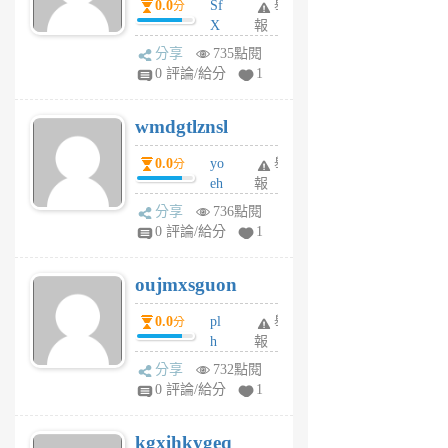
0.0
Sf
舉
分
X
報
Pe
分享
735點閱
Jc
0 評論/給分
1
cf
v
wmdgtlznsl
R
P
0.0
yo
舉
分
m
eh
報
v
ld
A
分享
736點閱
gy
V
0 評論/給分
1
ik
G
6
6
oujmxsguon
個
個
月
月
0.0
pl
舉
分
前
前
h
報
wi
分享
732點閱
w
0 評論/給分
1
sh
uq
kgxihkygeq
6