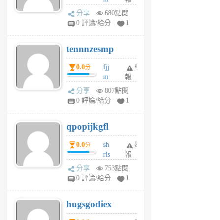
前
sg
分享
680點閱
sr
0 評論/給分
1
vg
pn
tennnzesmp
6
個
0.0
fjj
舉
分
月
m
報
前
w
分享
807點閱
rs
0 評論/給分
1
uy
j
qpopijkgfl
6
個
0.0
sh
舉
分
月
rls
報
前
k
分享
753點閱
m
0 評論/給分
1
zt
g
hugsgodiex
6
個