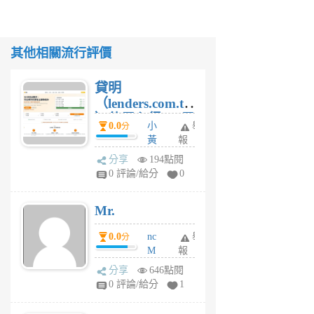
其他相關流行評價
貸明
（lenders.com.tw
）使用心得 — 民
0.0
小
舉
分
間貸款比較平台
黃
報
體驗
蜂
分享
194點閱
1
0 評論/給分
0
個
月
Mr.
前
0.0
nc
舉
分
M
報
U
分享
646點閱
F
0 評論/給分
1
C
M