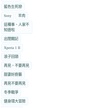
藍色生死戀
Sony
羊肉
這種事、人家不
知道啦
出閨閣記
Xperia 1 II
浪子回頭
再見，不要再見
甜妻好廚藝
再見不要再見
冬季戰爭
健身環大冒險