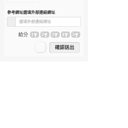
參考網址
選填外部連結網址
給分
1
2
3
4
5