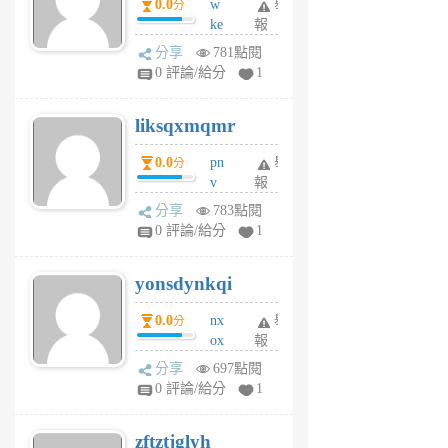
0.0
w
舉
分
月
ke
報
前
rv
分享
781點閱
pj
0 評論/給分
1
qf
r
liksqxmqmr
6
個
0.0
pn
舉
分
月
v
報
前
wt
分享
783點閱
sv
0 評論/給分
1
jd
j
yonsdynkqi
6
個
0.0
nx
舉
分
月
ox
報
前
rh
分享
697點閱
pe
0 評論/給分
1
er
6
zftztjglyh
個