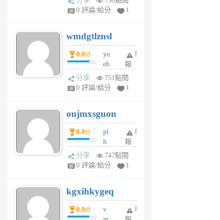
分享
750點閱
Jc
0 評論/給分
1
cf
v
wmdgtlznsl
R
P
0.0
yo
舉
分
m
eh
報
v
ld
A
分享
751點閱
gy
V
0 評論/給分
1
ik
G
6
6
oujmxsguon
個
個
月
月
0.0
pl
舉
分
前
前
h
報
wi
分享
747點閱
w
0 評論/給分
1
sh
uq
kgxihkygeq
6
個
0.0
v
舉
分
月
m
報