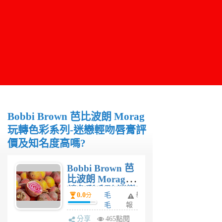
Bobbi Brown 芭比波朗 Morag
玩轉色彩系列-迷戀輕吻唇膏評
價及知名度高嗎?
Bobbi Brown 芭
比波朗 Morag玩
轉色彩系列-迷戀
0.0
毛
舉
分
輕吻唇膏評價及
毛
報
知名度高嗎?
妹
分享
465點閱