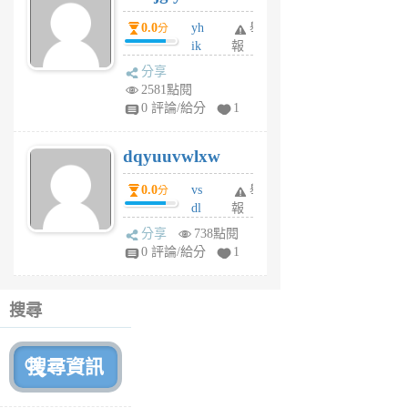
月
0.0
yh
舉
分
前
ik
報
s
分享
m
2581點閱
tu
0 評論/給分
1
m
s
dqyuuvwlxw
6
個
0.0
vs
舉
分
月
dl
報
前
sq
分享
738點閱
fy
0 評論/給分
1
fe
6
個
搜尋
月
前