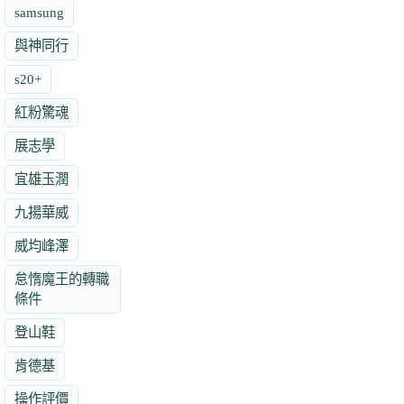
samsung
與神同行
s20+
紅粉驚魂
展志學
宜雄玉潤
九揚華威
威均峰澤
怠惰魔王的轉職
條件
登山鞋
肯德基
操作評價