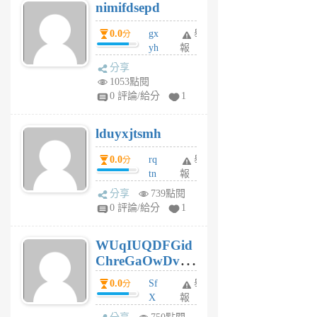
nimifdsepd
U
5
0.0
gx
舉
分
個
yh
報
月
dq
前
分享
vo
1053點閱
jl
0 評論/給分
1
6
個
lduyxjtsmh
月
前
0.0
rq
舉
分
tn
報
jt
分享
739點閱
gl
0 評論/給分
1
gy
6
WUqIUQDFGid
個
ChreGaOwDv
月
前
dY
0.0
Sf
舉
分
X
報
Pe