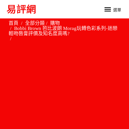
選單
首頁
全部分類
購物
Bobbi Brown 芭比波朗 Morag玩轉色彩系列-迷戀
輕吻唇膏評價及知名度高嗎?