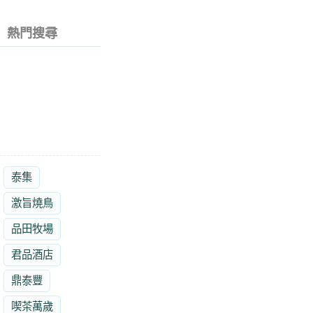
熱門搜尋
泰集
激旨燒鳥
品田牧場
君品酒店
鼎泰豐
喫茶萬歲