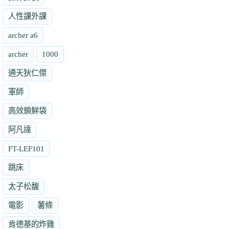
人性課外課
archer a6
archer
1000
通天狄仁傑
軍師
高效鎖鮮袋
阿凡達
FT-LEF101
跳床
太子松馥
電影
薯條
肯德基的炸雞