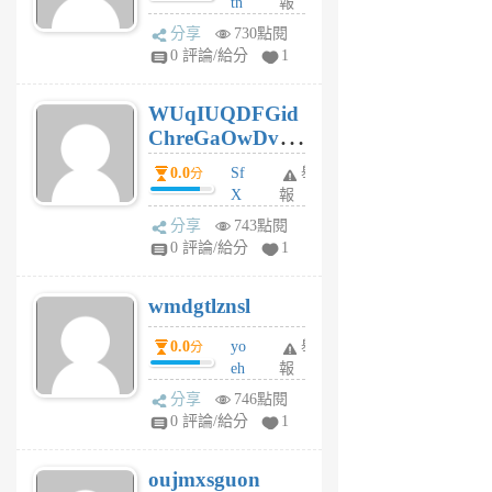
tn
報
jt
分享
730點閱
gl
0 評論/給分
1
gy
6
WUqIUQDFGid
個
ChreGaOwDv
月
前
dY
0.0
Sf
舉
分
X
報
Pe
分享
743點閱
Jc
0 評論/給分
1
cf
v
wmdgtlznsl
R
P
0.0
yo
舉
分
m
eh
報
v
ld
A
分享
746點閱
gy
V
0 評論/給分
1
ik
G
6
6
oujmxsguon
個
個