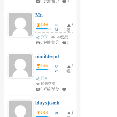
0 評論/給分
0
個
月
Mr.
前
0.0
nc
舉
分
M
報
U
分享
644點閱
F
0 評論/給分
1
C
M
nimifdsepd
U
5
0.0
gx
舉
分
個
yh
報
月
dq
前
分享
vo
1049點閱
jl
0 評論/給分
1
6
個
lduyxjtsmh
月
前
0.0
rq
舉
分