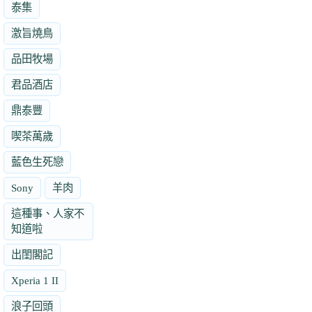
泰集
激旨燒鳥
品田牧場
君品酒店
鼎泰豐
喫茶萬歲
藍色生死戀
Sony
羊肉
這種事、人家不
知道啦
出閨閣記
Xperia 1 II
浪子回頭