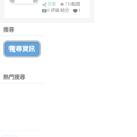
sq
分享
733點閱
fy
0 評論/給分
1
fe
6
個
搜尋
月
前
熱門搜尋