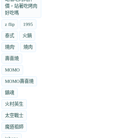
價，站著吃烤肉
好吃嗎
z flip
1995
泰式
火鍋
燒肉'
燒肉
壽喜燒
MOMO
MOMO壽喜燒
鎮魂
火村英生
太空戰士
魔道祖師