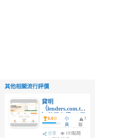
其他相關流行評價
貸明
（lenders.com.tw
）使用心得 — 民
0.0
小
舉
分
間貸款比較平台
黃
報
體驗
蜂
分享
193點閱
1