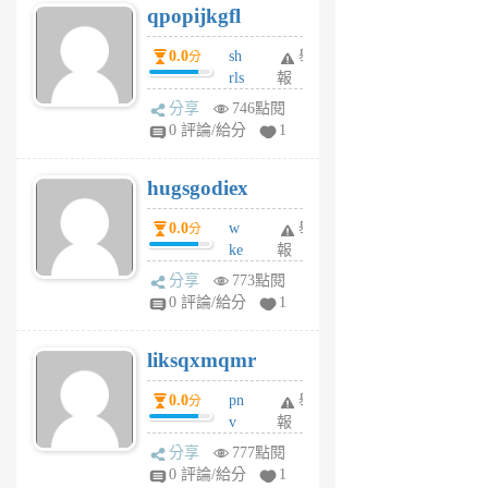
qpopijkgfl
6
個
0.0
sh
舉
分
月
rls
報
前
k
分享
746點閱
m
0 評論/給分
1
zt
g
hugsgodiex
6
個
0.0
w
舉
分
月
ke
報
前
rv
分享
773點閱
pj
0 評論/給分
1
qf
r
liksqxmqmr
6
個
0.0
pn
舉
分
月
v
報
前
wt
分享
777點閱
sv
0 評論/給分
1
jd