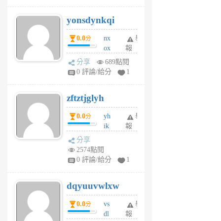
j
yonsdynkqi
6
個
0.0
nx
舉
分
月
ox
報
前
rh
分享
689點閱
pe
0 評論/給分
1
er
6
zftztjglyh
個
月
0.0
yh
舉
分
前
ik
報
s
分享
m
2574點閱
tu
0 評論/給分
1
m
s
dqyuuvwlxw
6
個
0.0
vs
舉
分
月
dl
報
前