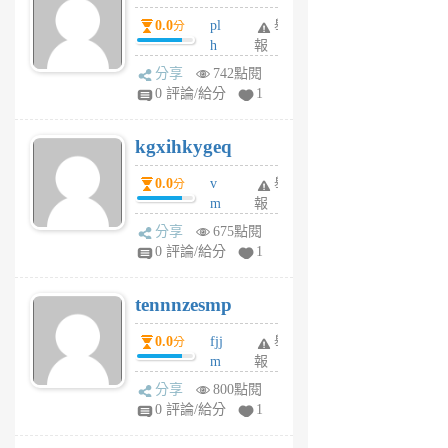
月
月
0.0
pl
舉
分
前
前
h
報
wi
分享
742點閱
w
0 評論/給分
1
sh
uq
kgxihkygeq
6
個
0.0
v
舉
分
月
m
報
前
sg
分享
675點閱
sr
0 評論/給分
1
vg
pn
tennnzesmp
6
個
0.0
fjj
舉
分
月
m
報
前
w
分享
800點閱
rs
0 評論/給分
1
uy
j