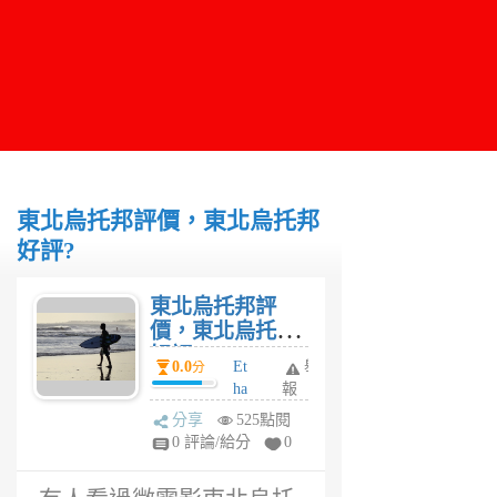
東北烏托邦評價，東北烏托邦
好評?
東北烏托邦評
價，東北烏托邦
好評?
0.0
Et
舉
分
ha
報
n
分享
525點閱
2
0 評論/給分
0
年
前