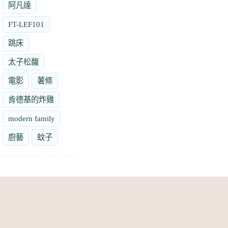
阿凡達
FT-LEF101
跳床
太子松馥
電影
薯條
肯德基的炸雞
modern family
廚藝
蚊子