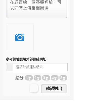
參考網址
選填外部連結網址
給分
1
2
3
4
5