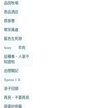
品田牧場
君品酒店
鼎泰豐
喫茶萬歲
藍色生死戀
Sony
羊肉
這種事、人家不
知道啦
出閨閣記
Xperia 1 II
浪子回頭
再見，不要再見
甜妻好廚藝