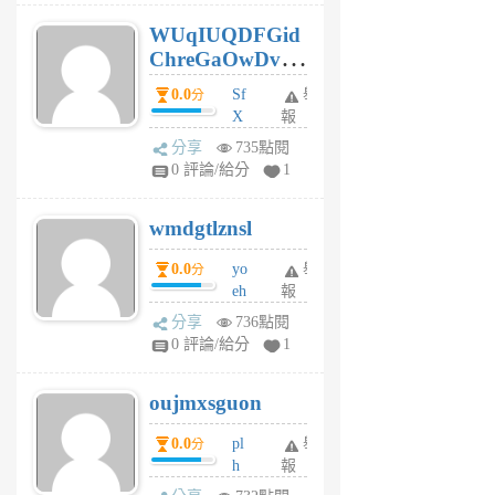
6
WUqIUQDFGid
個
ChreGaOwDv
月
前
dY
0.0
Sf
舉
分
X
報
Pe
分享
735點閱
Jc
0 評論/給分
1
cf
v
wmdgtlznsl
R
P
0.0
yo
舉
分
m
eh
報
v
ld
A
分享
736點閱
gy
V
0 評論/給分
1
ik
G
6
6
oujmxsguon
個
個
月
月
0.0
pl
舉
分
前
前
h
報
wi