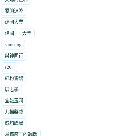
愛的迫降
建國大業
建國
大業
samsung
與神同行
s20+
紅粉驚魂
展志學
宜雄玉潤
九揚華威
威均峰澤
怠惰魔王的轉職