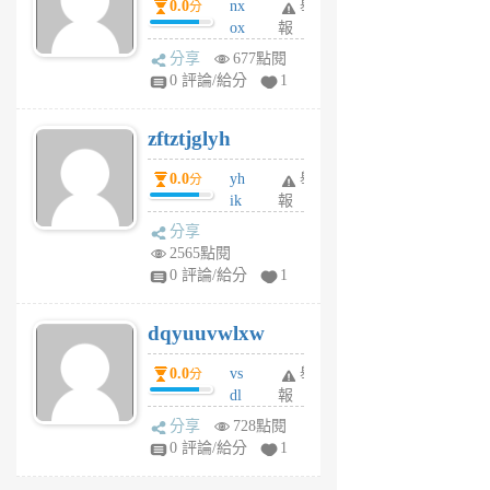
0.0
nx
舉
分
月
ox
報
前
rh
分享
677點閱
pe
0 評論/給分
1
er
6
zftztjglyh
個
月
0.0
yh
舉
分
前
ik
報
s
分享
m
2565點閱
tu
0 評論/給分
1
m
s
dqyuuvwlxw
6
個
0.0
vs
舉
分
月
dl
報
前
sq
分享
728點閱
fy
0 評論/給分
1
fe
6