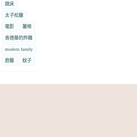
跳床
太子松馥
電影
薯條
肯德基的炸雞
modern family
廚藝
蚊子