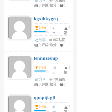
分享
732點閱
w
0 評論/給分
1
sh
uq
kgxihkygeq
6
個
0.0
v
舉
分
月
m
報
前
sg
分享
667點閱
sr
0 評論/給分
1
vg
pn
tennnzesmp
6
個
0.0
fjj
舉
分
月
m
報
前
w
分享
791點閱
rs
0 評論/給分
1
uy
j
qpopijkgfl
6
個
0.0
sh
舉
分
月
rls
報