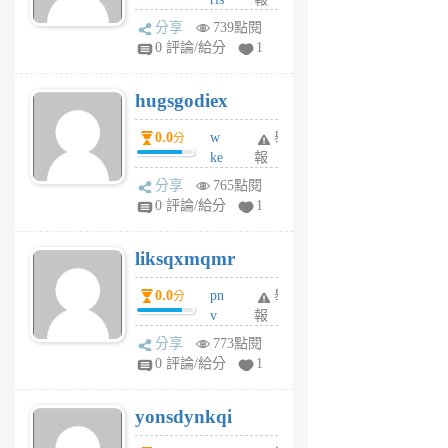
前
k
分享
739點閱
m
0 評論/給分
1
zt
g
hugsgodiex
6
個
0.0
w
舉
分
月
ke
報
前
rv
分享
765點閱
pj
0 評論/給分
1
qf
r
liksqxmqmr
6
個
0.0
pn
舉
分
月
v
報
前
wt
分享
773點閱
sv
0 評論/給分
1
jd
j
yonsdynkqi
6
個