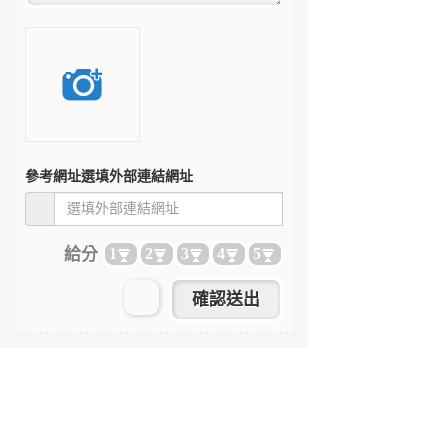
參考網址
選填外部連結網址
給分
1
2
3
4
5