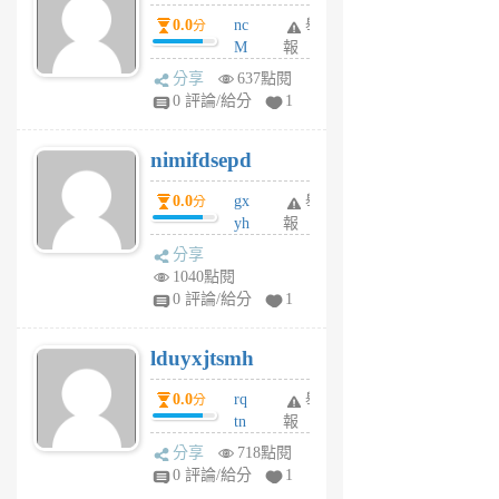
0.0
nc
舉
分
M
報
U
分享
637點閱
F
0 評論/給分
1
C
M
nimifdsepd
U
5
0.0
gx
舉
分
個
yh
報
月
dq
前
分享
vo
1040點閱
jl
0 評論/給分
1
6
個
lduyxjtsmh
月
前
0.0
rq
舉
分
tn
報
jt
分享
718點閱
gl
0 評論/給分
1
gy