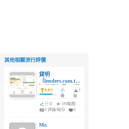
其他相關流行評價
貸明
（lenders.com.tw
）使用心得 — 民
0.0
小
舉
分
間貸款比較平台
黃
報
體驗
蜂
分享
189點閱
1
0 評論/給分
0
個
月
Mr.
前