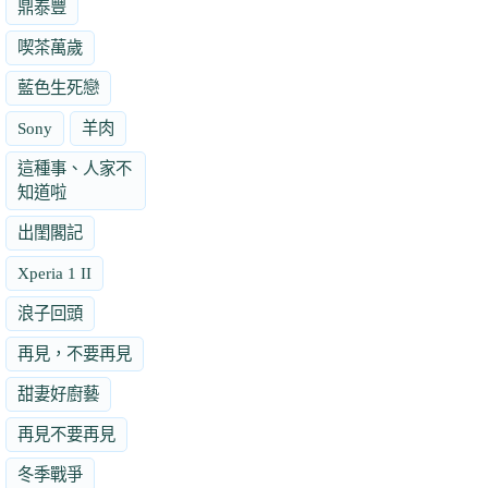
鼎泰豐
喫茶萬歲
藍色生死戀
Sony
羊肉
這種事、人家不
知道啦
出閨閣記
Xperia 1 II
浪子回頭
再見，不要再見
甜妻好廚藝
再見不要再見
冬季戰爭