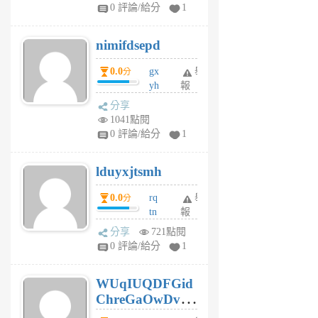
F
0 評論/給分
1
C
M
nimifdsepd
U
5
0.0
gx
舉
分
個
yh
報
月
dq
前
分享
vo
1041點閱
jl
0 評論/給分
1
6
個
lduyxjtsmh
月
前
0.0
rq
舉
分
tn
報
jt
分享
721點閱
gl
0 評論/給分
1
gy
6
WUqIUQDFGid
個
ChreGaOwDv
月
前
dY