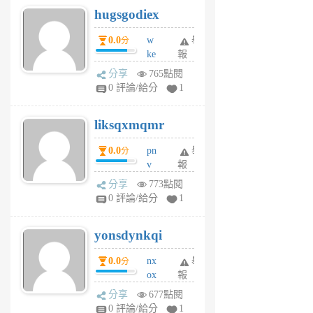
hugsgodiex
6
個
0.0
w
舉
分
月
ke
報
前
rv
分享
765點閱
pj
0 評論/給分
1
qf
r
liksqxmqmr
6
個
0.0
pn
舉
分
月
v
報
前
wt
分享
773點閱
sv
0 評論/給分
1
jd
j
yonsdynkqi
6
個
0.0
nx
舉
分
月
ox
報
前
rh
分享
677點閱
pe
0 評論/給分
1