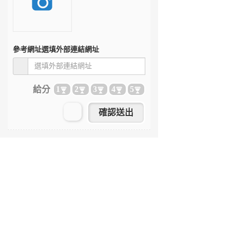
參考網址
選填外部連結網址
給分
1
2
3
4
5