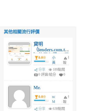
其他相關流行評價
貸明
（lenders.com.tw
）使用心得 — 民
0.0
小
舉
分
間貸款比較平台
黃
報
體驗
蜂
分享
189點閱
1
0 評論/給分
0
個
月
Mr.
前
0.0
nc
舉
分
M
報
U
分享
638點閱