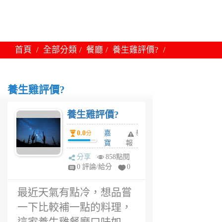
首頁
全部分類
餐廳
養生雞評價?
養生雞評價?
養生雞評價?
0.0
嘉
舉
分
寶
報
6
分享
858點閱
年
0 評論/給分
0
前
最近天氣有點冷，想品嘗
一下比較補一點的料理，