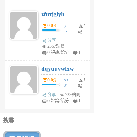
er
6
zftztjglyh
個
月
0.0
yh
舉
分
前
ik
報
s
分享
m
2567點閱
tu
0 評論/給分
1
m
s
dqyuuvwlxw
6
個
0.0
vs
舉
分
月
dl
報
前
sq
分享
729點閱
fy
0 評論/給分
1
fe
6
個
搜尋
月
前