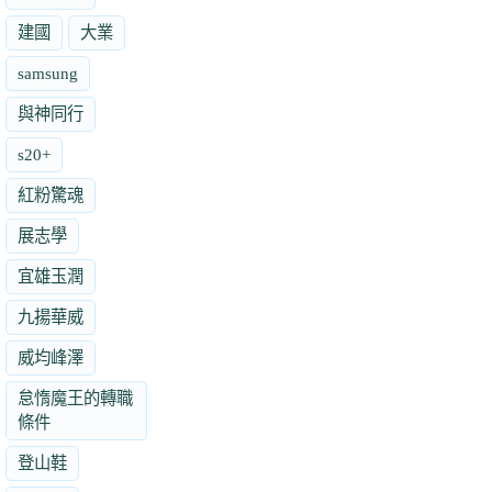
建國
大業
samsung
與神同行
s20+
紅粉驚魂
展志學
宜雄玉潤
九揚華威
威均峰澤
怠惰魔王的轉職
條件
登山鞋