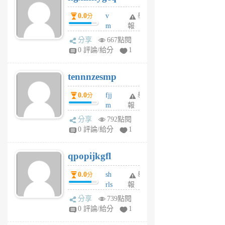
個
0.0
v
舉
分
月
m
報
前
sg
分享
667點閱
sr
0 評論/給分
1
vg
pn
tennnzesmp
6
個
0.0
fjj
舉
分
月
m
報
前
w
分享
792點閱
rs
0 評論/給分
1
uy
j
qpopijkgfl
6
個
0.0
sh
舉
分
月
rls
報
前
k
分享
739點閱
m
0 評論/給分
1
zt
g