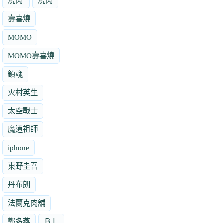
燒肉'
燒肉
壽喜燒
MOMO
MOMO壽喜燒
鎮魂
火村英生
太空戰士
魔道祖師
iphone
東野圭吾
丹布朗
法蘭克肉舖
鄭多燕
ＢＬ