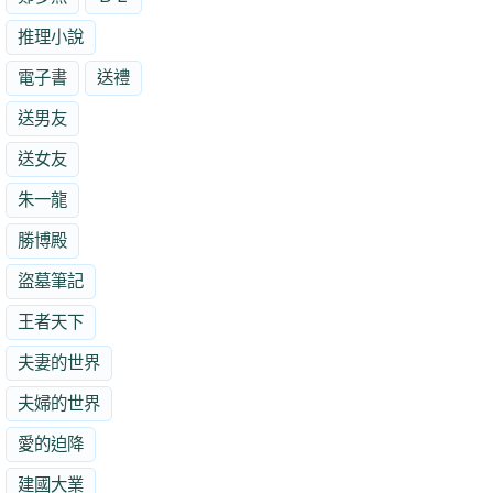
推理小說
電子書
送禮
送男友
送女友
朱一龍
勝博殿
盜墓筆記
王者天下
夫妻的世界
夫婦的世界
愛的迫降
建國大業