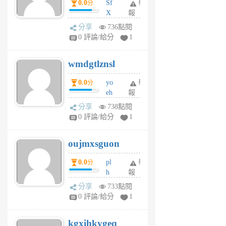
0.0
Sf
舉
分
X
報
Pe
分享
736點閱
Jc
0 評論/給分
1
cf
v
wmdgtlznsl
R
P
0.0
yo
舉
分
m
eh
報
v
ld
A
分享
738點閱
gy
V
0 評論/給分
1
ik
G
6
6
oujmxsguon
個
個
月
月
0.0
pl
舉
分
前
前
h
報
wi
分享
733點閱
w
0 評論/給分
1
sh
uq
kgxihkygeq
6