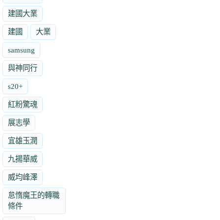
建國大業
建國
大業
samsung
與神同行
s20+
紅粉驚魂
展志學
宜雄玉潤
九揚華威
威均峰澤
怠惰魔王的轉職
條件