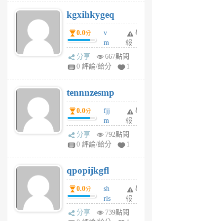
uq
kgxihkygeq
6
個
0.0
v
舉
分
月
m
報
前
sg
分享
667點閱
sr
0 評論/給分
1
vg
pn
tennnzesmp
6
個
0.0
fjj
舉
分
月
m
報
前
w
分享
792點閱
rs
0 評論/給分
1
uy
j
qpopijkgfl
6
個
0.0
sh
舉
分
月
rls
報
前
k
分享
739點閱
m