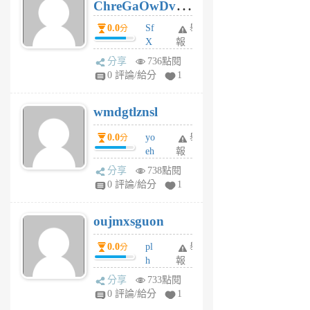
ChreGaOwDv
月
前
dY
0.0
Sf
舉
分
X
報
Pe
分享
736點閱
Jc
0 評論/給分
1
cf
v
wmdgtlznsl
R
P
0.0
yo
舉
分
m
eh
報
v
ld
A
分享
738點閱
gy
V
0 評論/給分
1
ik
G
6
6
oujmxsguon
個
個
月
月
0.0
pl
舉
分
前
前
h
報
wi
分享
733點閱
w
0 評論/給分
1
sh