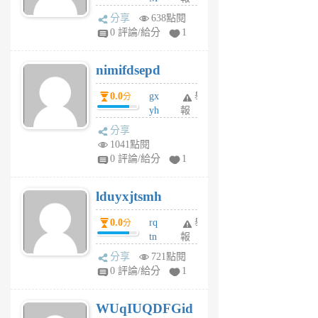
U
分享
638點閱
F
0 評論/給分
1
C
M
nimifdsepd
U
5
0.0
gx
舉
分
個
yh
報
月
dq
前
分享
vo
1041點閱
jl
0 評論/給分
1
6
個
lduyxjtsmh
月
前
0.0
rq
舉
分
tn
報
jt
分享
721點閱
gl
0 評論/給分
1
gy
6
WUqIUQDFGid
個