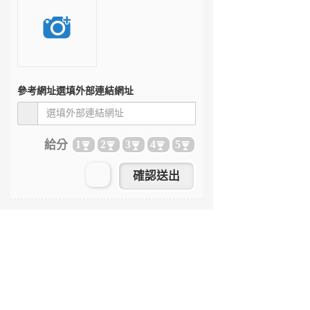
參考網址
選填外部連結網址
給分
1
2
3
4
5