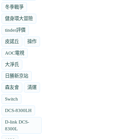
冬季戰爭
健身環大冒險
tinder評價
皮諾丘
操作
AOC電視
大淨氏
日勝新京站
森友會
清運
Switch
DCS-8300LH
D-link DCS-
8300L