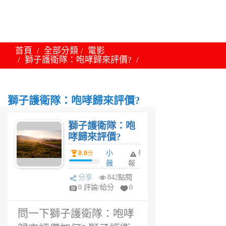
首頁
全部分類
電影
獅子護衛隊：咆哮歸來評價?
獅子護衛隊：咆哮歸來評價?
獅子護衛隊：咆
哮歸來評價?
0.0
小
舉
分
薇
報
兒
分享
842點閱
6
0 評論/給分
0
年
前
問一下獅子護衛隊：咆哮