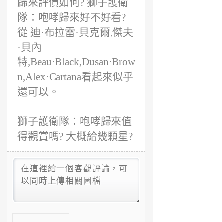
歸來評價如何? 獅子護衛
隊：咆哮歸來好不好看?
從 迪·布拉雷·貝克爾,傑夫
·貝內
特,Beau·Black,Dusan·Brow
n,Alex·Cartana看起來似乎
還可以。
獅子護衛隊：咆哮歸來值
得觀賞嗎? 大概給幾顆星?