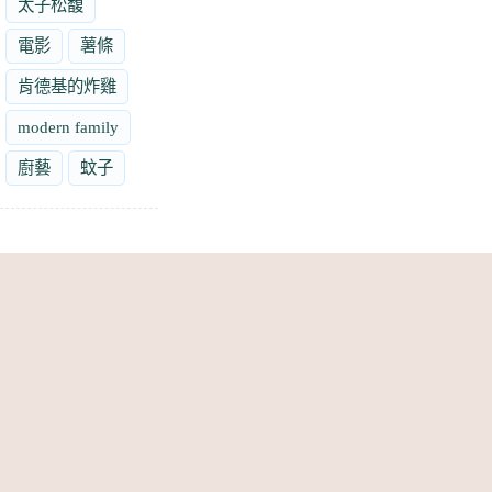
太子松馥
電影
薯條
肯德基的炸雞
modern family
廚藝
蚊子