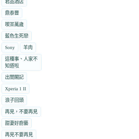
君品酒店
鼎泰豐
喫茶萬歲
藍色生死戀
Sony
羊肉
這種事、人家不
知道啦
出閨閣記
Xperia 1 II
浪子回頭
再見，不要再見
甜妻好廚藝
再見不要再見