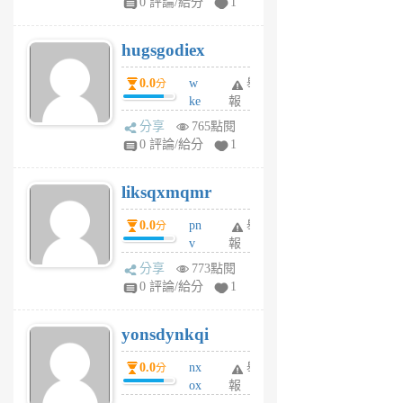
0 評論/給分
1
zt
g
hugsgodiex
6
個
0.0
w
舉
分
月
ke
報
前
rv
分享
765點閱
pj
0 評論/給分
1
qf
r
liksqxmqmr
6
個
0.0
pn
舉
分
月
v
報
前
wt
分享
773點閱
sv
0 評論/給分
1
jd
j
yonsdynkqi
6
個
0.0
nx
舉
分
月
ox
報
前