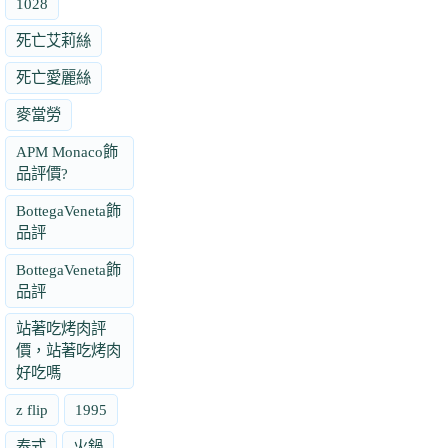
1028
死亡艾莉絲
死亡愛麗絲
麥當勞
APM Monaco飾
品評價?
BottegaVeneta飾
品評
BottegaVeneta飾
品評
站著吃烤肉評
價，站著吃烤肉
好吃嗎
z flip
1995
泰式
火鍋