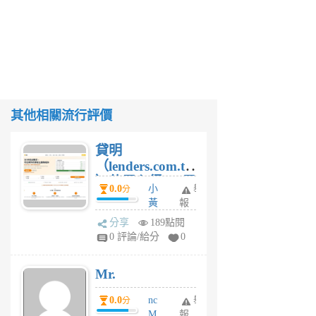
其他相關流行評價
貸明
（lenders.com.tw
）使用心得 — 民
0.0
小
舉
分
間貸款比較平台
黃
報
體驗
蜂
分享
189點閱
1
0 評論/給分
0
個
月
Mr.
前
0.0
nc
舉
分
M
報