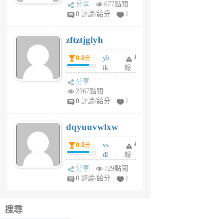
rh
分享
677點閱
pe
0 評論/給分
1
er
6
zftztjglyh
個
月
0.0
yh
舉
分
前
ik
報
s
分享
m
2567點閱
tu
0 評論/給分
1
m
s
dqyuuvwlxw
6
個
0.0
vs
舉
分
月
dl
報
前
sq
分享
729點閱
fy
0 評論/給分
1
fe
6
個
搜尋
月