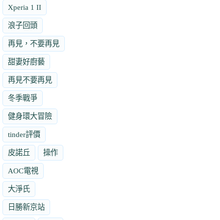
Xperia 1 II
浪子回頭
再見，不要再見
甜妻好廚藝
再見不要再見
冬季戰爭
健身環大冒險
tinder評價
皮諾丘
操作
AOC電視
大淨氏
日勝新京站