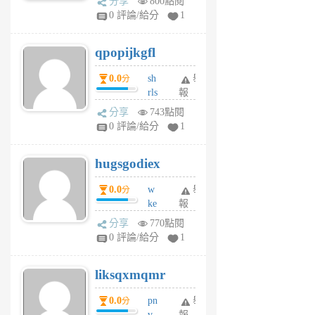
分享
800點閱
rs
0 評論/給分
1
uy
j
qpopijkgfl
6
個
0.0
sh
舉
分
月
rls
報
前
k
分享
743點閱
m
0 評論/給分
1
zt
g
hugsgodiex
6
個
0.0
w
舉
分
月
ke
報
前
rv
分享
770點閱
pj
0 評論/給分
1
qf
r
liksqxmqmr
6
個
0.0
pn
舉
分
月
v
報