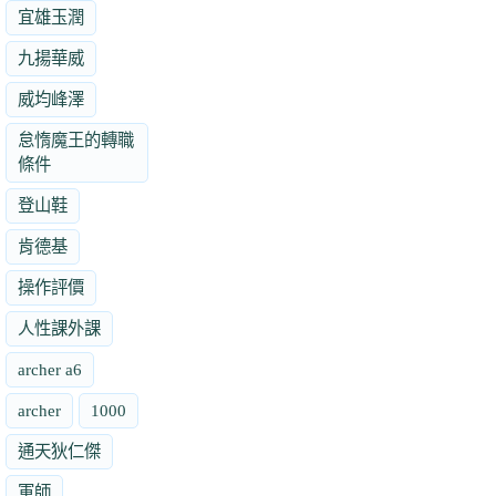
宜雄玉潤
九揚華威
威均峰澤
怠惰魔王的轉職
條件
登山鞋
肯德基
操作評價
人性課外課
archer a6
archer
1000
通天狄仁傑
軍師