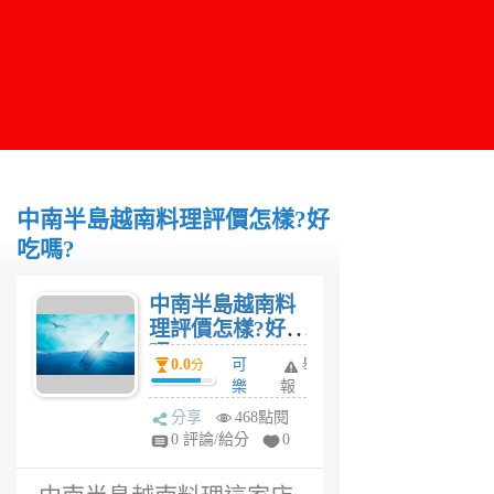
中南半島越南料理評價怎樣?好
吃嗎?
中南半島越南料
理評價怎樣?好吃
嗎?
0.0
可
舉
分
樂
報
妹
分享
468點閱
2
0 評論/給分
0
年
前