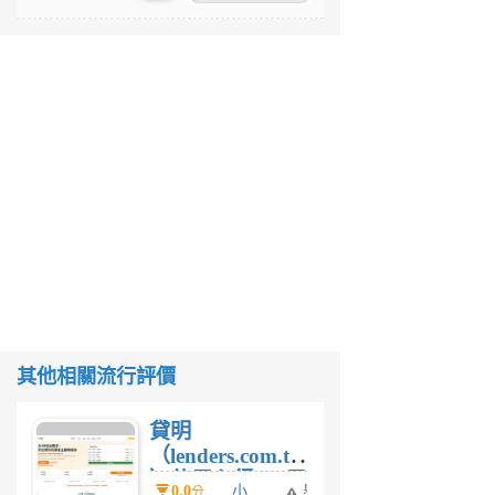
其他相關流行評價
貸明
（lenders.com.tw
）使用心得 — 民
0.0
小
舉
分