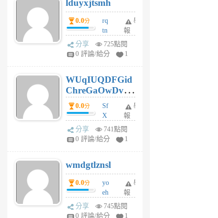
lduyxjtsmh
月
前
0.0
rq
舉
分
tn
報
jt
分享
725點閱
gl
0 評論/給分
1
gy
6
WUqIUQDFGid
個
ChreGaOwDv
月
前
dY
0.0
Sf
舉
分
X
報
Pe
分享
741點閱
Jc
0 評論/給分
1
cf
v
wmdgtlznsl
R
P
0.0
yo
舉
分
m
eh
報
v
ld
A
分享
745點閱
gy
V
0 評論/給分
1