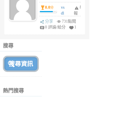
個
0.0
vs
舉
分
月
dl
報
前
sq
分享
731點閱
fy
0 評論/給分
1
fe
6
個
搜尋
月
前
熱門搜尋