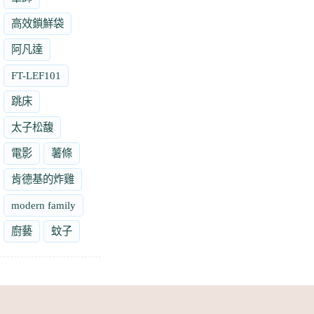
高效鎖鮮袋
阿凡達
FT-LEF101
跳床
太子松馥
電影
薯條
肯德基的炸雞
modern family
廚藝
蚊子