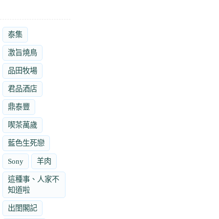
泰集
激旨燒鳥
品田牧場
君品酒店
鼎泰豐
喫茶萬歲
藍色生死戀
Sony
羊肉
這種事、人家不
知道啦
出閨閣記