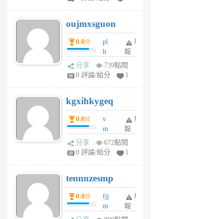
ik
G
6
6
oujmxsguon
個
個
月
月
0.0
pl
舉
分
前
前
h
報
wi
分享
739點閱
w
0 評論/給分
1
sh
uq
kgxihkygeq
6
個
0.0
v
舉
分
月
m
報
前
sg
分享
672點閱
sr
0 評論/給分
1
vg
pn
tennnzesmp
6
個
0.0
fjj
舉
分
月
m
報
前
w