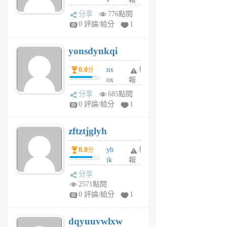
前
wt
分享
776點閱
sv
0 評論/給分
1
jd
j
yonsdynkqi
6
個
0.0
nx
舉
分
月
ox
報
前
rh
分享
685點閱
pe
0 評論/給分
1
er
6
zftztjglyh
個
月
0.0
yh
舉
分
前
ik
報
s
分享
m
2571點閱
tu
0 評論/給分
1
m
s
dqyuuvwlxw
6