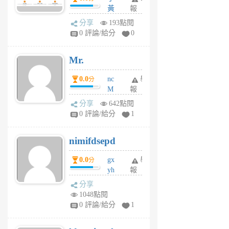
間貸款比較平台
黃
報
體驗
蜂
分享
193點閱
1
0 評論/給分
0
個
月
Mr.
前
0.0
nc
舉
分
M
報
U
分享
642點閱
F
0 評論/給分
1
C
M
nimifdsepd
U
5
0.0
gx
舉
分
個
yh
報
月
dq
前
分享
vo
1048點閱
jl
0 評論/給分
1
6
個