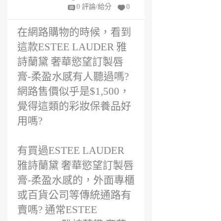
嗎?
2
0 評論/給分
0
年
前
在網路購物的時候，看到
這款ESTEE LAUDER 雅
詩蘭黛 奢華慾望訂製唇
膏-柔盈水感有人聽過嗎?
網路售價似乎是$1,500，
覺得這類的彩妝保養品好
用嗎?
有買過ESTEE LAUDER
雅詩蘭黛 奢華慾望訂製唇
膏-柔盈水感的，外面專櫃
或百貨公司等傳統通路有
賣嗎? 通常ESTEE