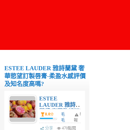
ESTEE LAUDER 雅詩蘭黛 奢
華慾望訂製唇膏-柔盈水感評價
及知名度高嗎?
ESTEE
LAUDER 雅詩
蘭黛 奢華慾望訂
0.0
毛
舉
分
製唇膏-柔盈水感
毛
報
評價及知名度高
妹
分享
470點閱