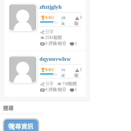
6
zftztjglyh
個
月
0.0
yh
舉
分
前
ik
報
s
分享
m
2581點閱
tu
0 評論/給分
1
m
s
dqyuuvwlxw
6
個
0.0
vs
舉
分
月
dl
報
前
sq
分享
738點閱
fy
0 評論/給分
1
fe
6
個
搜尋
月
前