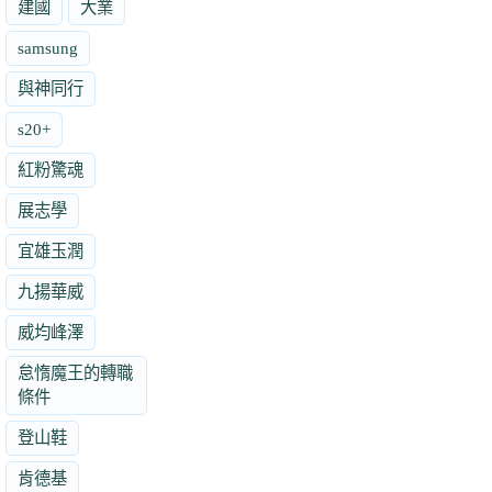
建國
大業
samsung
與神同行
s20+
紅粉驚魂
展志學
宜雄玉潤
九揚華威
威均峰澤
怠惰魔王的轉職
條件
登山鞋
肯德基