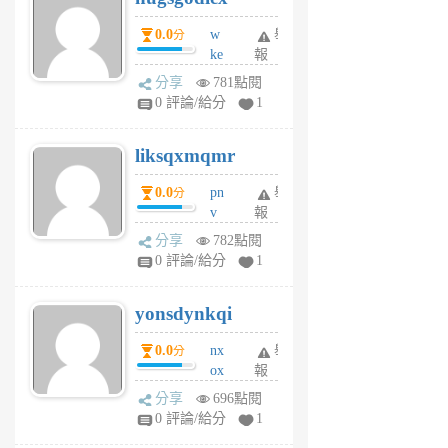
個
0.0
w
舉
分
月
ke
報
前
rv
分享
781點閱
pj
0 評論/給分
1
qf
r
liksqxmqmr
6
個
0.0
pn
舉
分
月
v
報
前
wt
分享
782點閱
sv
0 評論/給分
1
jd
j
yonsdynkqi
6
個
0.0
nx
舉
分
月
ox
報
前
rh
分享
696點閱
pe
0 評論/給分
1
er