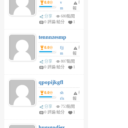
0.0
v
舉
分
月
m
報
前
sg
分享
680點閱
sr
0 評論/給分
1
vg
pn
tennnzesmp
6
個
0.0
fjj
舉
分
月
m
報
前
w
分享
807點閱
rs
0 評論/給分
1
uy
j
qpopijkgfl
6
個
0.0
sh
舉
分
月
rls
報
前
k
分享
753點閱
m
0 評論/給分
1
zt
g
hugsgodiex
6