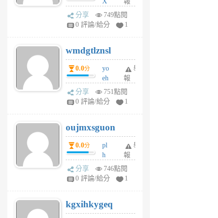
X
報
Pe
分享
749點閱
Jc
0 評論/給分
1
cf
v
wmdgtlznsl
R
P
0.0
yo
舉
分
m
eh
報
v
ld
A
分享
751點閱
gy
V
0 評論/給分
1
ik
G
6
6
oujmxsguon
個
個
月
月
0.0
pl
舉
分
前
前
h
報
wi
分享
746點閱
w
0 評論/給分
1
sh
uq
kgxihkygeq
6
個