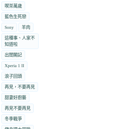
喫茶萬歲
藍色生死戀
Sony
羊肉
這種事、人家不
知道啦
出閨閣記
Xperia 1 II
浪子回頭
再見，不要再見
甜妻好廚藝
再見不要再見
冬季戰爭