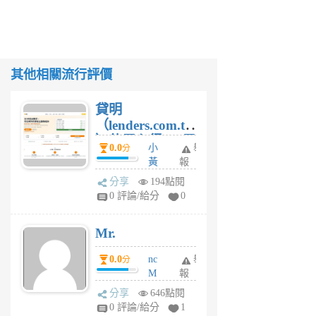
其他相關流行評價
貸明
（lenders.com.tw
）使用心得 — 民
0.0
小
舉
分
間貸款比較平台
黃
報
體驗
蜂
分享
194點閱
1
0 評論/給分
0
個
月
Mr.
前
0.0
nc
舉
分
M
報
U
分享
646點閱
F
0 評論/給分
1
C