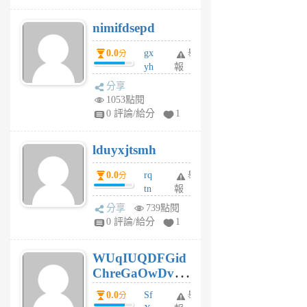
M
nimifdsepd
U
5
0.0
gx
舉
分
個
yh
報
月
dq
前
分享
vo
1053點閱
jl
0 評論/給分
1
6
個
lduyxjtsmh
月
前
0.0
rq
舉
分
tn
報
jt
分享
739點閱
gl
0 評論/給分
1
gy
6
WUqIUQDFGid
個
ChreGaOwDv
月
前
dY
0.0
Sf
舉
分