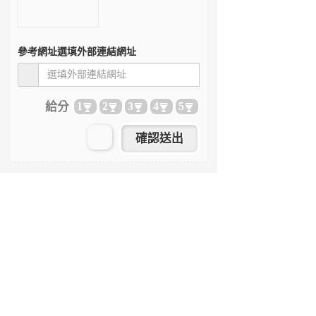
參考網址
選填外部連結網址
給分
1
2
3
4
5