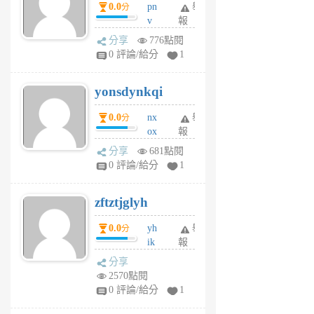
0.0
pn
舉
分
月
v
報
前
wt
分享
776點閱
sv
0 評論/給分
1
jd
j
yonsdynkqi
6
個
0.0
nx
舉
分
月
ox
報
前
rh
分享
681點閱
pe
0 評論/給分
1
er
6
zftztjglyh
個
月
0.0
yh
舉
分
前
ik
報
s
分享
m
2570點閱
tu
0 評論/給分
1
m
s