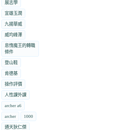
展志學
宜雄玉潤
九揚華威
威均峰澤
怠惰魔王的轉職
條件
登山鞋
肯德基
操作評價
人性課外課
archer a6
archer
1000
通天狄仁傑