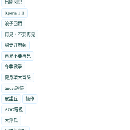
出閨閣記
Xperia 1 II
浪子回頭
再見，不要再見
甜妻好廚藝
再見不要再見
冬季戰爭
健身環大冒險
tinder評價
皮諾丘
操作
AOC電視
大淨氏