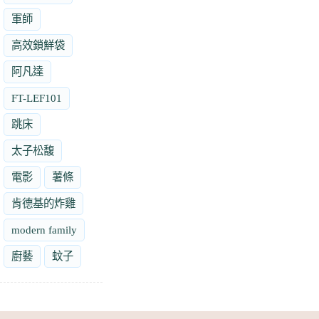
軍師
高效鎖鮮袋
阿凡達
FT-LEF101
跳床
太子松馥
電影
薯條
肯德基的炸雞
modern family
廚藝
蚊子