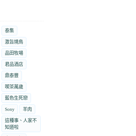
泰集
激旨燒鳥
品田牧場
君品酒店
鼎泰豐
喫茶萬歲
藍色生死戀
Sony
羊肉
這種事、人家不
知道啦