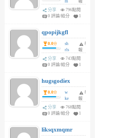
m
報
前
w
分享
796點閱
rs
0 評論/給分
1
uy
j
qpopijkgfl
6
個
0.0
sh
舉
分
月
rls
報
前
k
分享
743點閱
m
0 評論/給分
1
zt
g
hugsgodiex
6
個
0.0
w
舉
分
月
ke
報
前
rv
分享
768點閱
pj
0 評論/給分
1
qf
r
liksqxmqmr
6
個