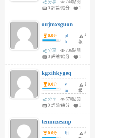
分享
744點閱
gy
V
0 評論/給分
1
ik
G
6
6
oujmxsguon
個
個
月
月
0.0
pl
舉
分
前
前
h
報
wi
分享
736點閱
w
0 評論/給分
1
sh
uq
kgxihkygeq
6
個
0.0
v
舉
分
月
m
報
前
sg
分享
670點閱
sr
0 評論/給分
1
vg
pn
tennnzesmp
6
個
0.0
fjj
舉
分
月