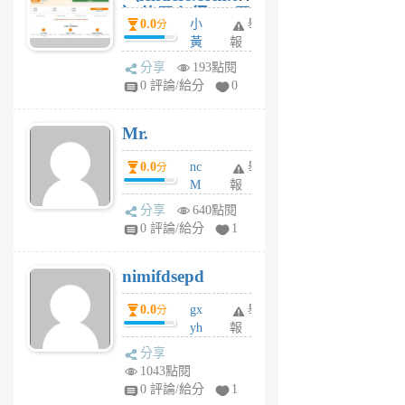
）使用心得 — 民
0.0
小
舉
分
間貸款比較平台
黃
報
體驗
蜂
分享
193點閱
1
0 評論/給分
0
個
月
Mr.
前
0.0
nc
舉
分
M
報
U
分享
640點閱
F
0 評論/給分
1
C
M
nimifdsepd
U
5
0.0
gx
舉
分
個
yh
報
月
dq
前
分享
vo
1043點閱
jl
0 評論/給分
1
6