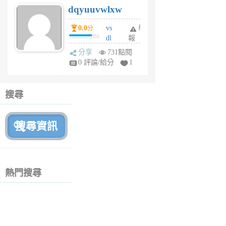
dqyuuvwlxw
6
個
0.0
vs
舉
分
月
dl
報
前
sq
分享
731點閱
fy
0 評論/給分
1
fe
6
個
搜尋
月
前
熱門搜尋