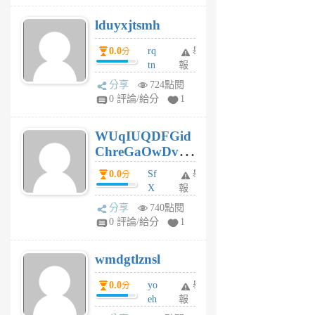
個
lduyxjtsmh
月
前
0.0
rq
舉
分
tn
報
jt
分享
724點閱
gl
0 評論/給分
1
gy
6
WUqIUQDFGid
個
ChreGaOwDv
月
前
dY
0.0
Sf
舉
分
X
報
Pe
分享
740點閱
Jc
0 評論/給分
1
cf
v
wmdgtlznsl
R
P
0.0
yo
舉
分
m
eh
報
v
ld
A