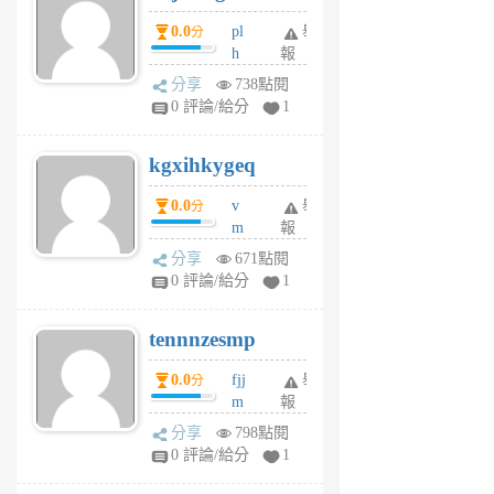
月
月
0.0
pl
舉
分
前
前
h
報
wi
分享
738點閱
w
0 評論/給分
1
sh
uq
kgxihkygeq
6
個
0.0
v
舉
分
月
m
報
前
sg
分享
671點閱
sr
0 評論/給分
1
vg
pn
tennnzesmp
6
個
0.0
fjj
舉
分
月
m
報
前
w
分享
798點閱
rs
0 評論/給分
1
uy
j