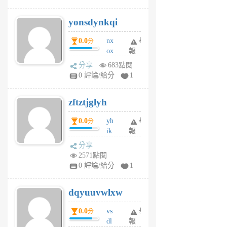
jd
j
yonsdynkqi
6
個
0.0
nx
舉
分
月
ox
報
前
rh
分享
683點閱
pe
0 評論/給分
1
er
6
zftztjglyh
個
月
0.0
yh
舉
分
前
ik
報
s
分享
m
2571點閱
tu
0 評論/給分
1
m
s
dqyuuvwlxw
6
個
0.0
vs
舉
分
月
dl
報
前