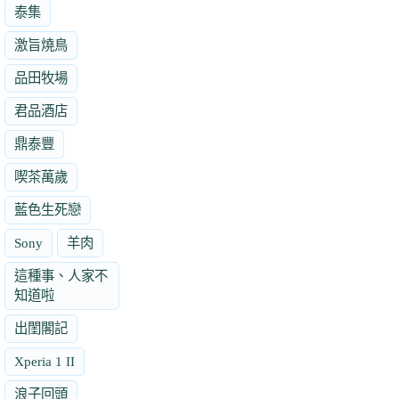
泰集
激旨燒鳥
品田牧場
君品酒店
鼎泰豐
喫茶萬歲
藍色生死戀
Sony
羊肉
這種事、人家不
知道啦
出閨閣記
Xperia 1 II
浪子回頭