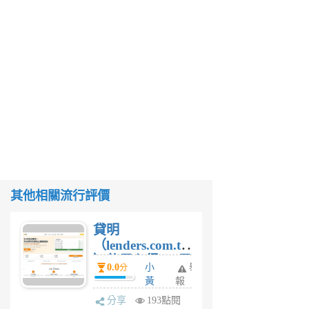
其他相關流行評價
貸明
（lenders.com.tw
）使用心得 — 民
0.0
小
舉
分
間貸款比較平台
黃
報
體驗
蜂
分享
193點閱
1