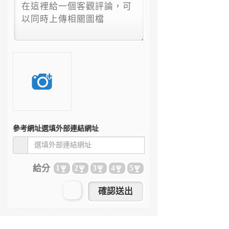
參考網址
選填外部連結網址
給分
1
2
3
4
5