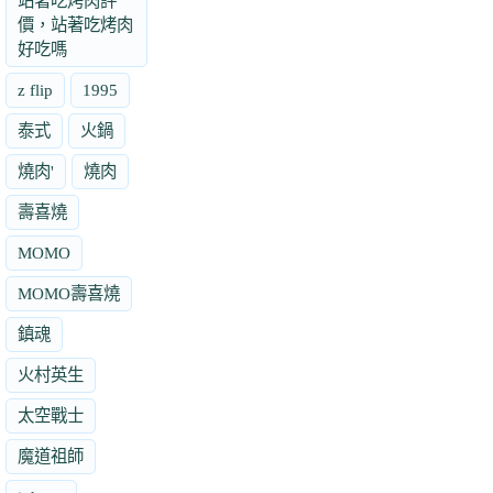
站著吃烤肉評
價，站著吃烤肉
好吃嗎
z flip
1995
泰式
火鍋
燒肉'
燒肉
壽喜燒
MOMO
MOMO壽喜燒
鎮魂
火村英生
太空戰士
魔道祖師