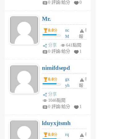
0 評論/給分
0
個
月
Mr.
前
0.0
nc
舉
分
M
報
U
分享
641點閱
F
0 評論/給分
1
C
M
nimifdsepd
U
5
0.0
gx
舉
分
個
yh
報
月
dq
前
分享
vo
1046點閱
jl
0 評論/給分
1
6
個
lduyxjtsmh
月
前
0.0
rq
舉
分