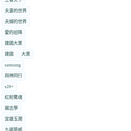
夫妻的世界
夫婦的世界
愛的迫降
建國大業
建國
大業
samsung
與神同行
s20+
紅粉驚魂
展志學
宜雄玉潤
九揚華威