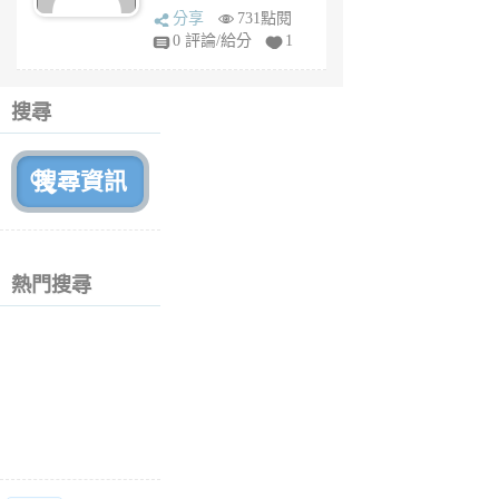
sq
分享
731點閱
fy
0 評論/給分
1
fe
6
個
搜尋
月
前
熱門搜尋