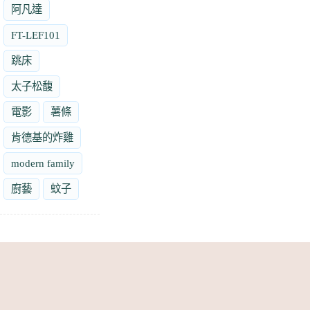
阿凡達
FT-LEF101
跳床
太子松馥
電影
薯條
肯德基的炸雞
modern family
廚藝
蚊子