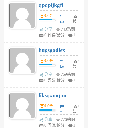
qpopijkgfl
6
個
0.0
sh
舉
分
月
rls
報
前
k
分享
743點閱
m
0 評論/給分
1
zt
g
hugsgodiex
6
個
0.0
w
舉
分
月
ke
報
前
rv
分享
769點閱
pj
0 評論/給分
1
qf
r
liksqxmqmr
6
個
0.0
pn
舉
分
月
v
報
前
wt
分享
776點閱
sv
0 評論/給分
1