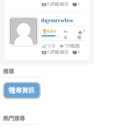
tu
0 評論/給分
1
m
s
dqyuuvwlxw
6
個
0.0
vs
舉
分
月
dl
報
前
sq
分享
729點閱
fy
0 評論/給分
1
fe
6
個
搜尋
月
前
熱門搜尋