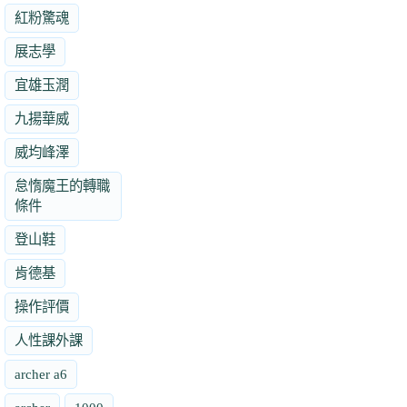
紅粉驚魂
展志學
宜雄玉潤
九揚華威
威均峰澤
怠惰魔王的轉職
條件
登山鞋
肯德基
操作評價
人性課外課
archer a6