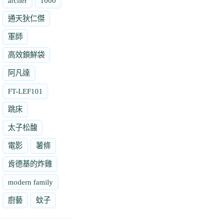
archer
1000
通天狄仁傑
軍師
高效鎖鮮袋
阿凡達
FT-LEF101
跳床
太子松馥
電影
薯條
肯德基的炸雞
modern family
廚藝
蚊子