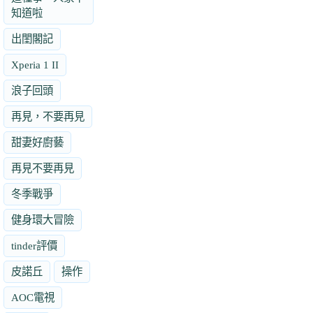
知道啦
出閨閣記
Xperia 1 II
浪子回頭
再見，不要再見
甜妻好廚藝
再見不要再見
冬季戰爭
健身環大冒險
tinder評價
皮諾丘
操作
AOC電視