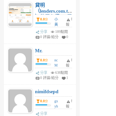
貸明
（lenders.com.tw
）使用心得 — 民
0.0
小
舉
分
間貸款比較平台
黃
報
體驗
蜂
分享
189點閱
1
0 評論/給分
0
個
月
Mr.
前
0.0
nc
舉
分
M
報
U
分享
638點閱
F
0 評論/給分
1
C
M
nimifdsepd
U
5
0.0
gx
舉
分
個
yh
報
月
dq
前
分享