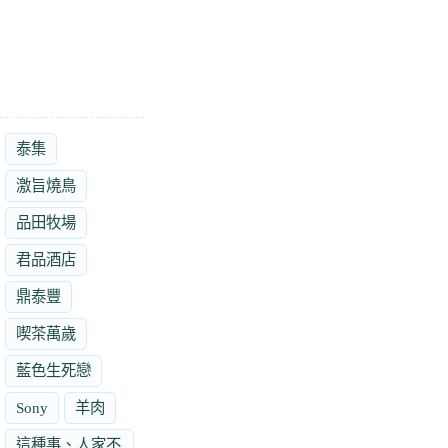
泰集
激旨燒鳥
品田牧場
君品酒店
鼎泰豐
喫茶萬歲
藍色生死戀
Sony
羊肉
這種事、人家不