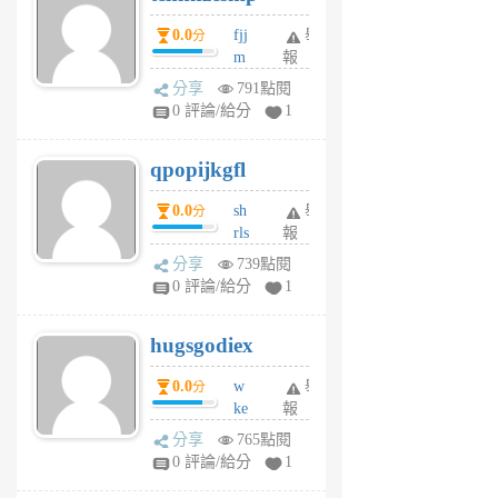
個
0.0
fjj
舉
分
月
m
報
前
w
分享
791點閱
rs
0 評論/給分
1
uy
j
qpopijkgfl
6
個
0.0
sh
舉
分
月
rls
報
前
k
分享
739點閱
m
0 評論/給分
1
zt
g
hugsgodiex
6
個
0.0
w
舉
分
月
ke
報
前
rv
分享
765點閱
pj
0 評論/給分
1
qf
r