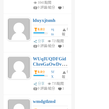
vo
1041點閱
jl
0 評論/給分
1
6
個
lduyxjtsmh
月
前
0.0
rq
舉
分
tn
報
jt
分享
721點閱
gl
0 評論/給分
1
gy
6
WUqIUQDFGid
個
ChreGaOwDv
月
前
dY
0.0
Sf
舉
分
X
報
Pe
分享
735點閱
Jc
0 評論/給分
1
cf
v
wmdgtlznsl
R
P