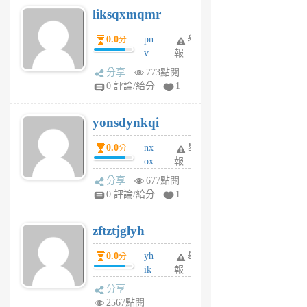
liksqxmqmr
6
個
0.0
pn
舉
分
月
v
報
前
wt
分享
773點閱
sv
0 評論/給分
1
jd
j
yonsdynkqi
6
個
0.0
nx
舉
分
月
ox
報
前
rh
分享
677點閱
pe
0 評論/給分
1
er
6
zftztjglyh
個
月
0.0
yh
舉
分
前
ik
報
s
分享
m
2567點閱