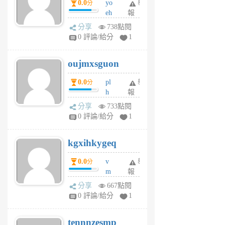
0.0
yo
舉
分
m
eh
報
v
ld
A
分享
738點閱
gy
V
0 評論/給分
1
ik
G
6
6
oujmxsguon
個
個
月
月
0.0
pl
舉
分
前
前
h
報
wi
分享
733點閱
w
0 評論/給分
1
sh
uq
kgxihkygeq
6
個
0.0
v
舉
分
月
m
報
前
sg
分享
667點閱
sr
0 評論/給分
1
vg
pn
tennnzesmp
6