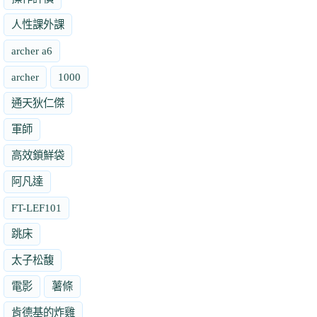
人性課外課
archer a6
archer
1000
通天狄仁傑
軍師
高效鎖鮮袋
阿凡達
FT-LEF101
跳床
太子松馥
電影
薯條
肯德基的炸雞