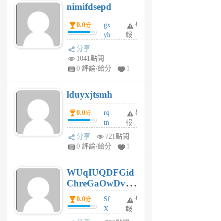
nimifdsepd
U
5
0.0
gx
舉
分
個
yh
報
月
dq
前
分享
vo
1041點閱
jl
0 評論/給分
1
6
個
lduyxjtsmh
月
前
0.0
rq
舉
分
tn
報
jt
分享
721點閱
gl
0 評論/給分
1
gy
6
WUqIUQDFGid
個
ChreGaOwDv
月
前
dY
0.0
Sf
舉
分
X
報
Pe