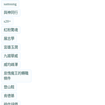
samsung
與神同行
s20+
紅粉驚魂
展志學
宜雄玉潤
九揚華威
威均峰澤
怠惰魔王的轉職
條件
登山鞋
肯德基
操作評價