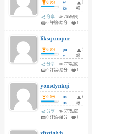
0.0
w
舉
分
月
ke
報
前
rv
分享
765點閱
pj
0 評論/給分
1
qf
r
liksqxmqmr
6
個
0.0
pn
舉
分
月
v
報
前
wt
分享
773點閱
sv
0 評論/給分
1
jd
j
yonsdynkqi
6
個
0.0
nx
舉
分
月
ox
報
前
rh
分享
677點閱
pe
0 評論/給分
1
er
6
zftztjglyh
個