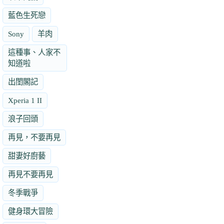
藍色生死戀
Sony
羊肉
這種事、人家不
知道啦
出閨閣記
Xperia 1 II
浪子回頭
再見，不要再見
甜妻好廚藝
再見不要再見
冬季戰爭
健身環大冒險