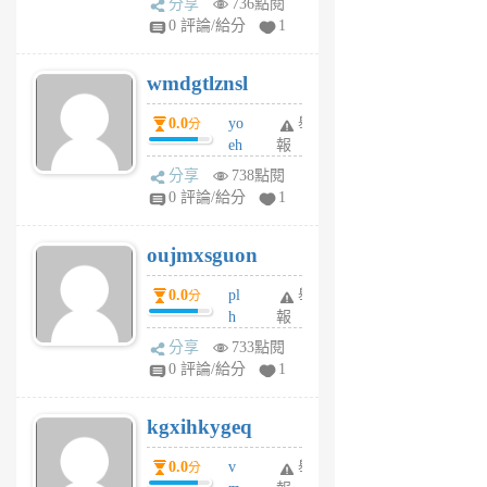
分享
736點閱
Jc
0 評論/給分
1
cf
v
wmdgtlznsl
R
P
0.0
yo
舉
分
m
eh
報
v
ld
A
分享
738點閱
gy
V
0 評論/給分
1
ik
G
6
6
oujmxsguon
個
個
月
月
0.0
pl
舉
分
前
前
h
報
wi
分享
733點閱
w
0 評論/給分
1
sh
uq
kgxihkygeq
6
個
0.0
v
舉
分
月