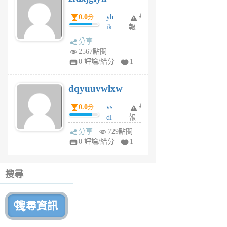
月
0.0
yh
舉
分
前
ik
報
s
分享
m
2567點閱
tu
0 評論/給分
1
m
s
dqyuuvwlxw
6
個
0.0
vs
舉
分
月
dl
報
前
sq
分享
729點閱
fy
0 評論/給分
1
fe
6
個
搜尋
月
前