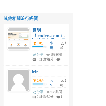
其他相關流行評價
貸明
（lenders.com.tw
）使用心得 — 民
0.0
小
舉
分
間貸款比較平台
黃
報
體驗
蜂
分享
189點閱
1
0 評論/給分
0
個
月
Mr.
前
0.0
nc
舉
分
M
報
U
分享
638點閱
F
0 評論/給分
1
C
M