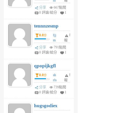
m
報
前
sg
分享
667點閱
sr
0 評論/給分
1
vg
pn
tennnzesmp
6
個
0.0
fjj
舉
分
月
m
報
前
w
分享
791點閱
rs
0 評論/給分
1
uy
j
qpopijkgfl
6
個
0.0
sh
舉
分
月
rls
報
前
k
分享
739點閱
m
0 評論/給分
1
zt
g
hugsgodiex
6
個