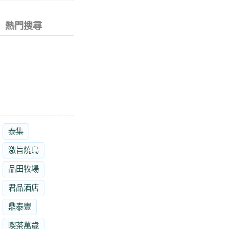
熱門搜尋
泰集
激旨燒鳥
品田牧場
君品酒店
鼎泰豐
喫茶萬歲