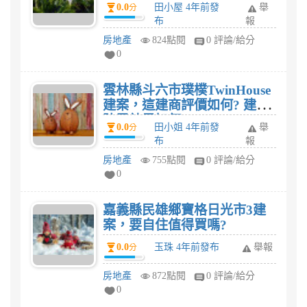
0.0
田小屋 4年前發
舉
分
布
報
房地產
824點閱
0 評論/給分
0
雲林縣斗六市璞樸TwinHouse
建案，這建商評價如何? 建材
防震效果如何?
0.0
田小姐 4年前發
舉
分
布
報
房地產
755點閱
0 評論/給分
0
嘉義縣民雄鄉寶格日光市3建
案，要自住值得買嗎?
0.0
玉珠 4年前發布
舉報
分
房地產
872點閱
0 評論/給分
0