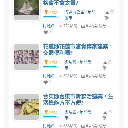
格會不會太貴?
0.0
巧克力公主 4年前
舉
分
發布
報
房地產
779點閱
0 評論/給分
0
花蓮縣花蓮市富貴傳家建案，
交通便利嗎?
0.0
奶茶醬 4年前發
舉
分
布
報
房地產
823點閱
0 評論/給分
0
台東縣台東市昕森活建案，生
活機能方不方便?
0.0
奶茶貓 4年前發
舉
分
布
報
房地產
888點閱
0 評論/給分