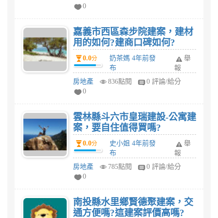
0
嘉義市西區森步院建案，建材
用的如何?建商口碑如何?
0.0
奶茶媽 4年前發
舉
分
布
報
房地產
836點閱
0 評論/給分
0
雲林縣斗六市皇瑞建設-公寓建
案，要自住值得買嗎?
0.0
史小姐 4年前發
舉
分
布
報
房地產
785點閱
0 評論/給分
0
南投縣水里鄉賢德聚建案，交
通方便嗎?這建案評價高嗎?