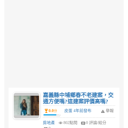
嘉義縣中埔鄉春不老建案，交
通方便嗎?這建案評價高嗎?
0.0
皮蛋 4年前發布
舉報
分
房地產
802點閱
0 評論/給分