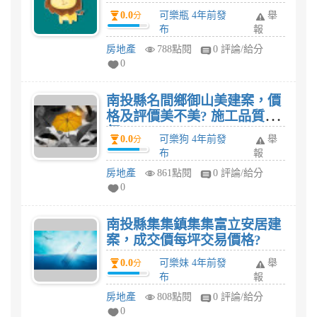
0.0
可樂瓶 4年前發
舉
分
布
報
房地產
788點閱
0 評論/給分
0
南投縣名間鄉御山美建案，價
格及評價美不美? 施工品質如
何?
0.0
可樂狗 4年前發
舉
分
布
報
房地產
861點閱
0 評論/給分
0
南投縣集集鎮集集富立安居建
案，成交價每坪交易價格?
0.0
可樂妹 4年前發
舉
分
布
報
房地產
808點閱
0 評論/給分
0