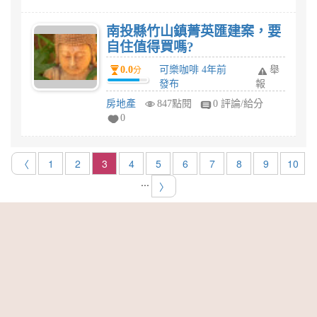
南投縣竹山鎮菁英匯建案，要
自住值得買嗎?
0.0
可樂咖啡 4年前
舉
分
發布
報
房地產
847點閱
0 評論/給分
0
〈
1
2
3
4
5
6
7
8
9
10
...
〉