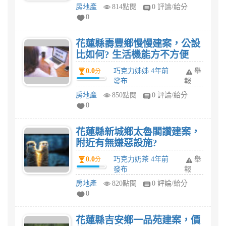
房地產
814點閱
0 評論/給分
0
花蓮縣壽豐鄉慢慢建案，公設
比如何? 生活機能方不方便
0.0
巧克力姊姊 4年前
舉
分
發布
報
房地產
850點閱
0 評論/給分
0
花蓮縣新城鄉太魯閣讚建案，
附近有無嫌惡設施?
0.0
巧克力奶茶 4年前
舉
分
發布
報
房地產
820點閱
0 評論/給分
0
花蓮縣吉安鄉一品苑建案，價