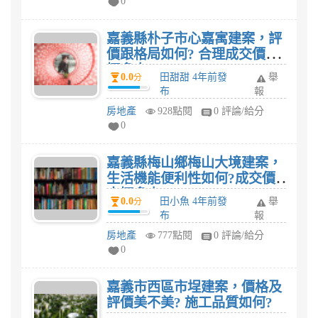
0
嘉義縣朴子市心嘉寓建案，評
價跟格局如何? 合理成交價大
概多少?
0.0
田甜甜 4年前發
舉
分
布
報
房地產
928點閱
0 評論/給分
0
嘉義縣梅山鄉梅山大境建案，
生活機能便利性如何?成交價
大概多少?
0.0
田小魚 4年前發
舉
分
布
報
房地產
777點閱
0 評論/給分
0
嘉義市西區市埕建案，價格及
評價美不美? 施工品質如何?