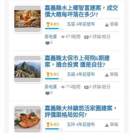
嘉義縣水上鄉智富建案，成交
價大概每坪落在多少?
0.0
玉容 4年前發布
舉報
分
房地產
873點閱
0 評論/給分
0
嘉義縣太保市上荷院6期建
案，適合投資 還是自住?
0.0
玉娟 4年前發布
舉報
分
房地產
774點閱
0 評論/給分
0
嘉義縣大林鎮悠活家園建案，
評價跟格局如何?
0.0
玉玲 4年前發布
舉報
分