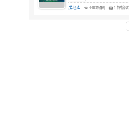
房地產
4403點閱
1 評論/