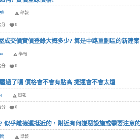
黃蜂
舉報
給分
0
售屋成交價實價登錄大概多少? 算是中路重劃區的新建案
a
舉報
給分
0
屋過了嗎 價格會不會有點高 捷運會不會太遠
e
舉報
給分
0
? 似乎離捷運挺近的，附近有何嫌惡設施或需要注意的
老闆
舉報