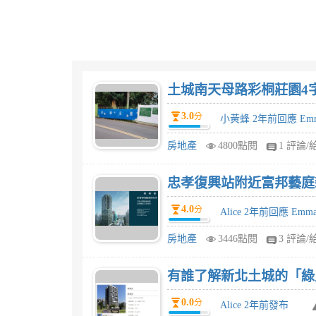
土城南天母路彩桐莊園4字
3.0
分
小黃蜂 2年前回應 Em
房地產
4800點閱
1 評論/
忠孝復興站附近富邦藝庭
4.0
分
Alice 2年前回應 Emm
房地產
3446點閱
3 評論/
有誰了解新北土城的「綠
0.0
分
Alice 2年前發布