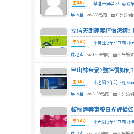
0.0
分
葉進一同學 3年前發
房地產
809點閱
0 評論/
立信天朗建案評價怎樣? 
3.0
分
小黃蜂 3年前回應 小
房地產
1939點閱
1 評論/
甲山林帝景2號評價如何
3.0
分
小老闆 3年前回應 Em
房地產
3498點閱
1 評論/
板橋建案東瑩日光評價如何
3.0
分
小老闆 3年前回應 小
房地產
3901點閱
1 評論/