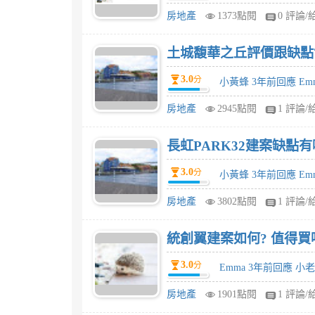
房地產
1373點閱
0 評論/
土城馥華之丘評價跟缺點?
3.0
分
小黃蜂 3年前回應 Em
房地產
2945點閱
1 評論/
長虹PARK32建案缺點有
3.0
分
小黃蜂 3年前回應 Em
房地產
3802點閱
1 評論/
統創翼建案如何? 值得買
3.0
分
Emma 3年前回應 小
房地產
1901點閱
1 評論/