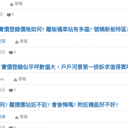
布
舉報
給分
0
實價登錄價格如何? 離板橋車站有多遠? 號稱新板特區
老闆
舉報
給分
0
? 實價登錄似乎坪數偏大，戶戶河景第一排訴求值得買
ma
舉報
給分
0
? 離捷運站近不近? 會後悔嗎? 附近機能好不好?
黃蜂
舉報
給分
0