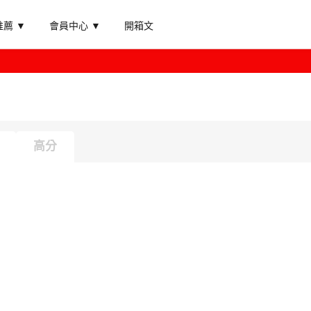
薦 ▼
會員中心 ▼
開箱文
高分