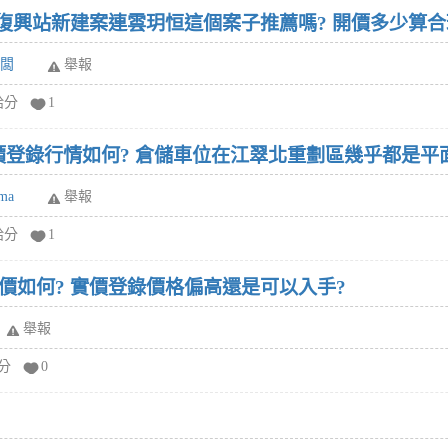
孝復興站新建案連雲玥恒這個案子推薦嗎? 開價多少算合
老闆
舉報
給分
1
實價登錄行情如何? 倉儲車位在江翠北重劃區幾乎都是
ma
舉報
給分
1
價如何? 實價登錄價格偏高還是可以入手?
舉報
給分
0