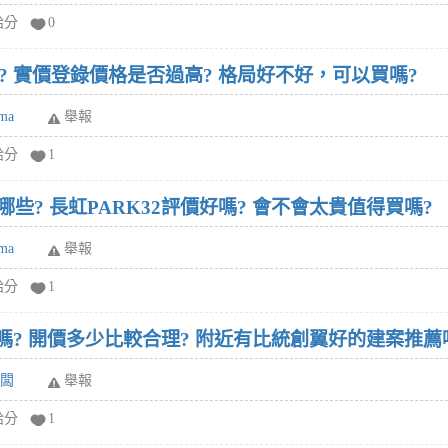
給分
0
 實價登錄價格是否過高? 格局好不好，可以買嗎?
ma
舉報
給分
1
哪些? 長虹PARK32評價好嗎? 會不會太貴值得買嗎?
ma
舉報
給分
1
嗎? 開價多少比較合理? 附近有比統創翼好的建案推薦
老闆
舉報
給分
1