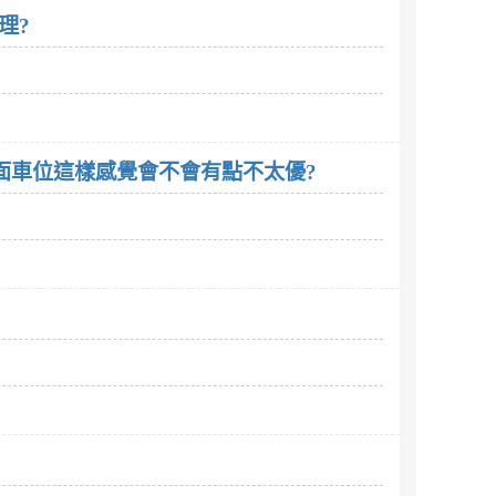
理?
平面車位這樣感覺會不會有點不太優?