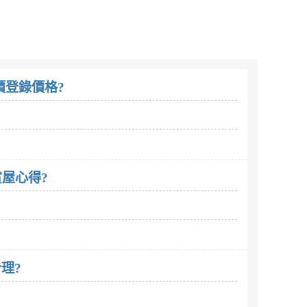
價登錄價格?
屋心得?
理?