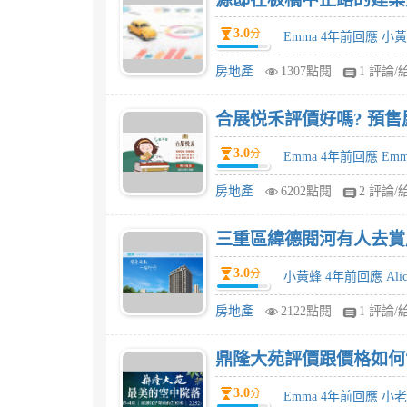
3.0
分
Emma 4年前回應 小
房地產
1307點閱
1 評論/
合展悦禾評價好嗎? 預
3.0
分
Emma 4年前回應 Emm
房地產
6202點閱
2 評論/
三重區緯德閱河有人去賞
3.0
分
小黃蜂 4年前回應 Alic
房地產
2122點閱
1 評論/
鼎隆大苑評價跟價格如何
3.0
分
Emma 4年前回應 小