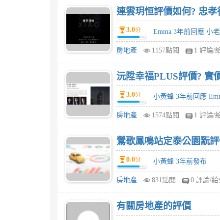
連雲玥恒評價如何? 忠
3.0
分
Emma 3年前回應 小
房地產
1157點閱
1 評論/
沅陞幸福PLUS評價? 
3.0
分
小黃蜂 3年前回應 Em
房地產
1574點閱
1 評論/
鶯歌鳳鳴站定泰公園翫評
0.0
分
小黃蜂 3年前發布
房地產
831點閱
0 評論/
有關房地產的評價