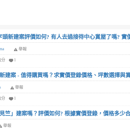
頭新建案評價如何? 有人去過接待中心賞屋了嗎? 實
ma
舉報
給分
1
新建案 - 值得購買嗎？求實價登錄價格、坪數選擇與賞
a
舉報
給分
1
見竺」建案嗎？評價如何? 根據實價登錄，價格多少合
舉報