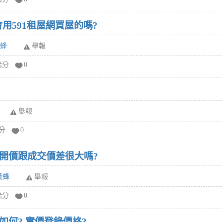
會用591租屋網買屋的嗎?
黃蜂
舉報
給分
0
舉報
給分
0
開價跟成交價差很大嗎?
黃蜂
舉報
給分
0
何? 實價登錄價格?