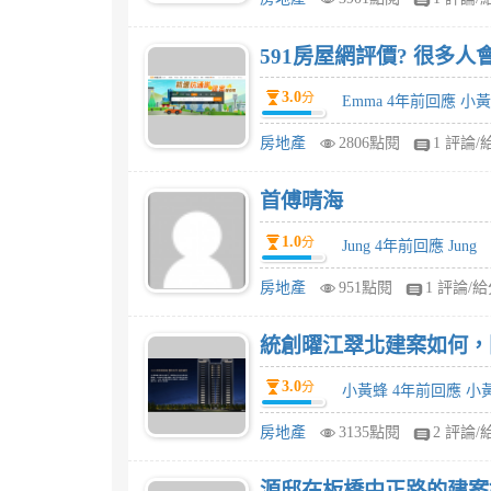
591房屋網評價? 很多人
3.0
分
Emma 4年前回應 小
房地產
2806點閱
1 評論/
首傅晴海
1.0
分
Jung 4年前回應 Jung
房地產
951點閱
1 評論/
統創曜江翠北建案如何，
3.0
分
小黃蜂 4年前回應 小
房地產
3135點閱
2 評論/
源邸在板橋中正路的建案如