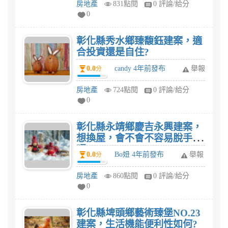
房地產
831點閱
0 評論/給分
0
彰化縣秀水鄉臻馥鈺建案，適
合投資還是自住?
0.0
candy 4年前發布
舉報
分
房地產
724點閱
0 評論/給分
0
彰化縣永靖鄉慶吉永興建案，
想換屋，會不會不容易脫手
呢?
0.0
Bo妞 4年前發布
舉報
分
房地產
860點閱
0 評論/給分
0
彰化縣埤頭鄉藝術臻堡NO.23
建案，生活機能便利性如何?