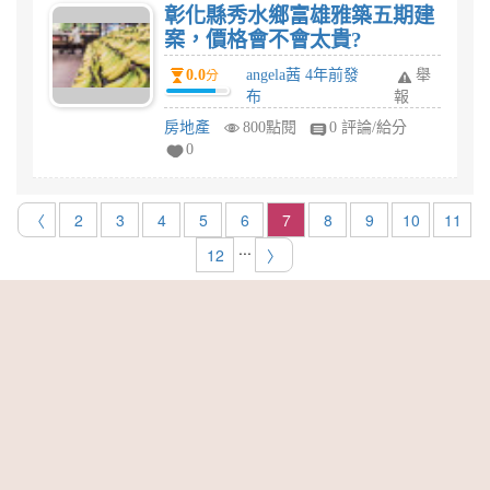
彰化縣秀水鄉富雄雅築五期建
案，價格會不會太貴?
0.0
angela茜 4年前發
舉
分
布
報
房地產
800點閱
0 評論/給分
0
〈
2
3
4
5
6
7
8
9
10
11
...
12
〉