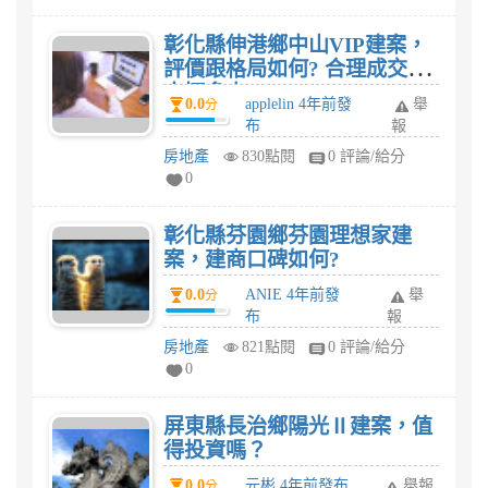
彰化縣伸港鄉中山VIP建案，
評價跟格局如何? 合理成交價
大概多少?
0.0
applelin 4年前發
舉
分
布
報
房地產
830點閱
0 評論/給分
0
彰化縣芬園鄉芬園理想家建
案，建商口碑如何?
0.0
ANIE 4年前發
舉
分
布
報
房地產
821點閱
0 評論/給分
0
屏東縣長治鄉陽光Ⅱ建案，值
得投資嗎？
0.0
元彬 4年前發布
舉報
分