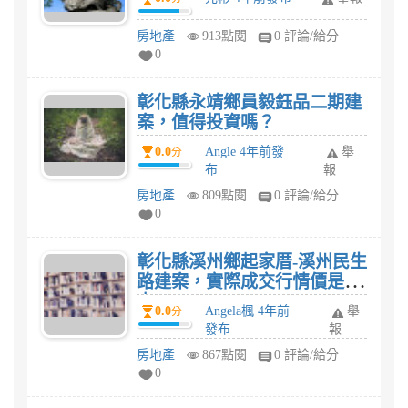
房地產
913點閱
0 評論/給分
0
彰化縣永靖鄉員毅鈺品二期建
案，值得投資嗎？
0.0
Angle 4年前發
舉
分
布
報
房地產
809點閱
0 評論/給分
0
彰化縣溪州鄉起家厝-溪州民生
路建案，實際成交行情價是多
少?
0.0
Angela楓 4年前
舉
分
發布
報
房地產
867點閱
0 評論/給分
0