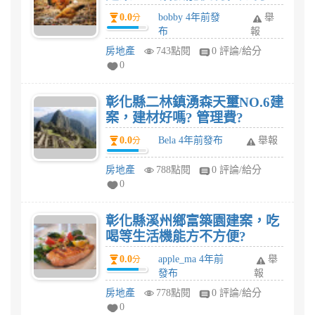
0.0
bobby 4年前發
舉
分
布
報
房地產
743點閱
0 評論/給分
0
彰化縣二林鎮湧森天璽NO.6建
案，建材好嗎? 管理費?
0.0
Bela 4年前發布
舉報
分
房地產
788點閱
0 評論/給分
0
彰化縣溪州鄉富築園建案，吃
喝等生活機能方不方便?
0.0
apple_ma 4年前
舉
分
發布
報
房地產
778點閱
0 評論/給分
0