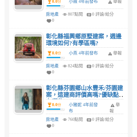
0.0
小薇 4年前發布
舉報
分
房地產
807點閱
0 評論/給分
0
彰化縣福興鄉原墅建案，週邊
環境如何?有學區嗎?
0.0
小燕 4年前發布
舉報
分
房地產
824點閱
0 評論/給分
0
彰化縣芬園鄉山水豐禾/芬園建
案，這建商評價高嗎?優缺點
有哪些?
0.0
小豬妮 4年前發
舉
分
布
報
房地產
760點閱
0 評論/給分
0