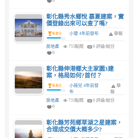
0
彰化縣秀水鄉悅 慕夏建案，實
價登錄出來可以查了嗎?
0.0
小璦 4年前發布
舉報
分
房地產
755點閱
0 評論/給分
0
彰化縣伸港鄉大主家園3建
案，格局如何?首付？
0.0
小薇兒 4年前發
舉
分
布
報
房地產
733點閱
0 評論/給分
0
彰化縣芳苑鄉草湖之星建案，
合理成交價大概多少?