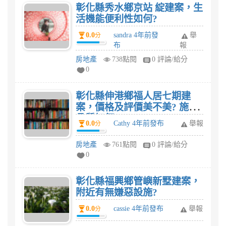
彰化縣秀水鄉京站 綻建案，生
活機能便利性如何?
0.0
sandra 4年前發
舉
分
布
報
房地產
738點閱
0 評論/給分
0
彰化縣伸港鄉福人居七期建
案，價格及評價美不美? 施工
品質如何?
0.0
Cathy 4年前發布
舉報
分
房地產
761點閱
0 評論/給分
0
彰化縣福興鄉管嶼新墅建案，
附近有無嫌惡設施?
0.0
cassie 4年前發布
舉報
分