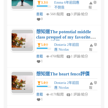
出閨閣記 一心得評價
3.3
Emma 6年前回應
舉
分
不倒翁
報
書籍
5681點閱
3 評論/給分
0
想知道The potential middle
class prequel of my favorite
present評價
5.0
Dostavia 2年前回
舉
分
應 Nicolas
報
書籍
4768點閱
1 評論/給分
1
想知道The heart fence評價
5.0
Dostavia 2年前回
舉
分
應 Nicolas
報
書籍
4170點閱
1 評論/給分
1