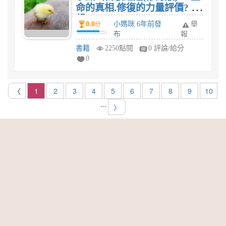
命的真相.修復的力量評價? 感
想?
0.0
小媽咪 6年前發
舉
分
布
報
書籍
2250點閱
0 評論/給分
0
〈
1
2
3
4
5
6
7
8
9
10
...
〉