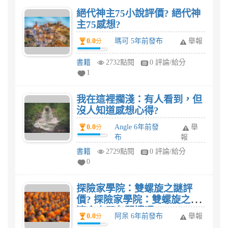
絕代神主75小說評價? 絕代神
主75感想?
0.0
瑪可 5年前發布
舉報
分
書籍
2732點閱
0 評論/給分
1
我在這裡擱淺：有人看到，但
沒人知道感想心得?
0.0
Angle 6年前發
舉
分
布
報
書籍
2729點閱
0 評論/給分
0
探險家學院：雙螺旋之謎評
價? 探險家學院：雙螺旋之謎
適合小朋友閱讀嗎?
0.0
阿呆 6年前發布
舉報
分