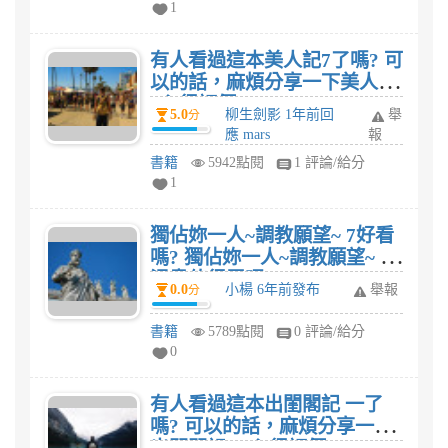
1
有人看過這本美人記7了嗎? 可
以的話，麻煩分享一下美人記
7心得評價
5.0
柳生劍影 1年前回
舉
分
應 mars
報
書籍
5942點閱
1 評論/給分
1
獨佔妳一人~調教願望~ 7好看
嗎? 獨佔妳一人~調教願望~ 7
漫畫值得買嗎?
0.0
小楊 6年前發布
舉報
分
書籍
5789點閱
0 評論/給分
0
有人看過這本出閨閣記 一了
嗎? 可以的話，麻煩分享一下