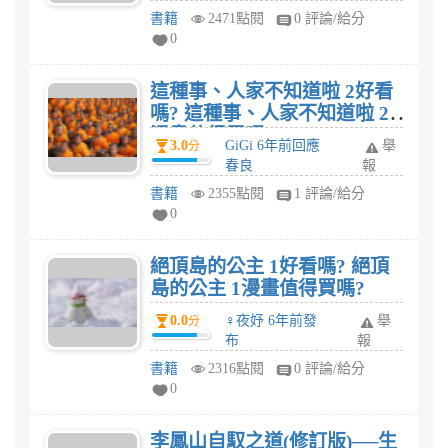
書籍
2471點閱
0 評論/給分
0
這種事、人家不知道啦 2好看
嗎? 這種事、人家不知道啦 2
漫畫值得買嗎?
3.0
GiGi 6年前回應
舉
分
春良
報
書籍
2355點閱
1 評論/給分
0
絕頂島的公主 1好看嗎? 絕頂
島的公主 1漫畫值得買嗎?
0.0
♀夜妤 6年前發
舉
分
布
報
書籍
2316點閱
0 評論/給分
0
李鳳山自馭之道(修訂版)──生