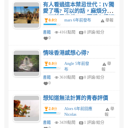
有人看過這本禁忌世代：IV獨
愛了嗎? 可以的話，麻煩分享
一下禁忌世代：IV獨愛心得評
0.0
mars 6年前發布
舉報
分
價
書籍
4161點閱
0 評論/給分
0
情味香港感想心得?
0.0
Angle 5年前發
舉
分
布
報
書籍
3610點閱
0 評論/給分
0
想知道無法計算的青春評價
2.0
Alors 6年前回應
舉
分
Nicolas
報
書籍
3439點閱
1 評論/給分