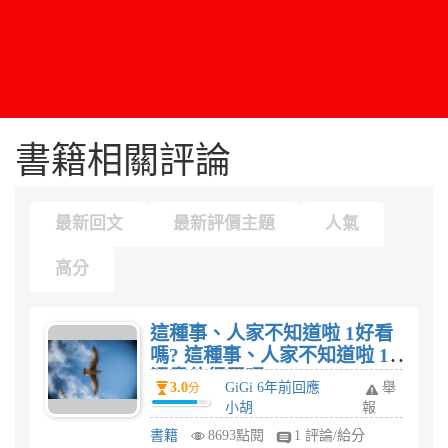
書籍相關評論
最新回文
最新評價主題
人氣
高分
這種事、人家不知道啦 1好看
嗎? 這種事、人家不知道啦 1
漫畫值得買嗎?
3.0
GiGi 6年前回應
舉
分
小胡
報
書籍
8693點閱
1 評論/給分