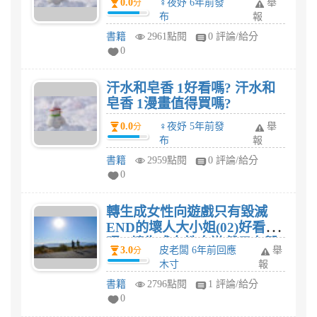
0.0
♀夜妤 6年前發
舉
分
嗎?
布
報
書籍
2961點閱
0 評論/給分
0
汗水和皂香 1好看嗎? 汗水和
皂香 1漫畫值得買嗎?
0.0
♀夜妤 5年前發
舉
分
布
報
書籍
2959點閱
0 評論/給分
0
轉生成女性向遊戲只有毀滅
END的壞人大小姐(02)好看
嗎? 轉生成女性向遊戲只有毀
3.0
皮老闆 6年前回應
舉
分
滅END的壞人大小姐(02)漫畫
木寸
報
值得買嗎?
書籍
2796點閱
1 評論/給分
0