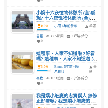
0
小說十六夜憶物休憩所 (全)感
想? 十六夜憶物休憩所 (全)評
價?
0.0
小雨 6年前發布
舉報
分
書籍
3305點閱
0 評論/給分
0
這種事、人家不知道啦 3好看
嗎? 這種事、人家不知道啦 3
漫畫值得買嗎?
3.0
Emma 5年前回應
舉
分
朱寶貝
報
書籍
3133點閱
2 評論/給分
0
我是嬌小魅魔的忠實僕人 無修
正好看嗎? 我是嬌小魅魔的忠
實僕人 無修正漫畫值得買