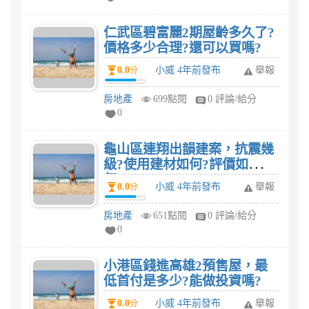
仁武區碧富麗2期屋齡多久了?
價格多少合理?還可以買嗎?
0.0
小威 4年前發布
舉報
分
房地產
699點閱
0 評論/給分
0
龜山區連翔出韻建案，抗震幾
級?使用建材如何?評價如
何?
0.0
小威 4年前發布
舉報
分
房地產
651點閱
0 評論/給分
0
小港區錢進高雄2預售屋，最
低首付是多少?能做投資嗎?
0.0
小威 4年前發布
舉報
分