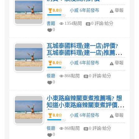
0.0
小威 6年前發布
舉報
分
書籍
1354點閱
0 評論/給分
0
瓦城泰國料理(建一店)評價?
瓦城泰國料理(建一店)推薦菜
色?
0.0
小威 6年前發布
舉報
分
餐廳
866點閱
0 評論/給分
0
小東路麻辣關東煮推薦嗎? 想
知道小東路麻辣關東煮評價如
何
0.0
小威 6年前發布
舉報
分
餐廳
868點閱
0 評論/給分
0