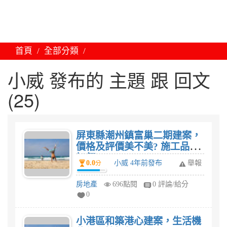
首頁
全部分類
小威 發布的 主題 跟 回文
(25)
屏東縣潮州鎮富巢二期建案，
價格及評價美不美? 施工品質
如何?
0.0
小威 4年前發布
舉報
分
房地產
696點閱
0 評論/給分
0
小港區和築港心建案，生活機