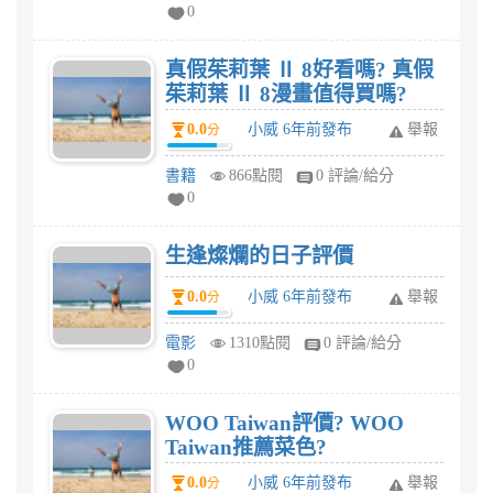
0
真假茱莉葉 Ⅱ 8好看嗎? 真假
茱莉葉 Ⅱ 8漫畫值得買嗎?
0.0
小威 6年前發布
舉報
分
書籍
866點閱
0 評論/給分
0
生逢燦爛的日子評價
0.0
小威 6年前發布
舉報
分
電影
1310點閱
0 評論/給分
0
WOO Taiwan評價? WOO
Taiwan推薦菜色?
0.0
小威 6年前發布
舉報
分