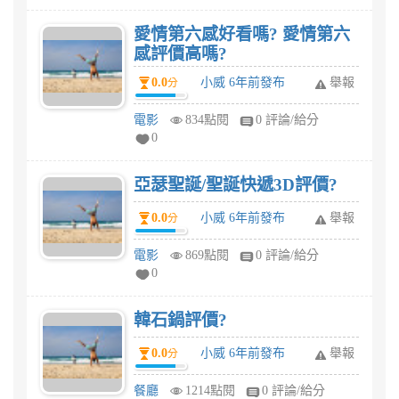
愛情第六感好看嗎? 愛情第六
感評價高嗎?
0.0
小威 6年前發布
舉報
分
電影
834點閱
0 評論/給分
0
亞瑟聖誕/聖誕快遞3D評價?
0.0
小威 6年前發布
舉報
分
電影
869點閱
0 評論/給分
0
韓石鍋評價?
0.0
小威 6年前發布
舉報
分
餐廳
1214點閱
0 評論/給分