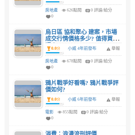
房地產
626點閱
0 評論/給分
0
烏日區 協和聚心 建案，市場
成交行情價格多少? 值得買
嗎？
0.0
小威 4年前發布
舉報
分
房地產
678點閱
0 評論/給分
0
鴉片戰爭好看嗎? 鴉片戰爭評
價如何?
0.0
小威 6年前發布
舉報
分
電影
855點閱
0 評論/給分
0
消費：浪漫流刑評價