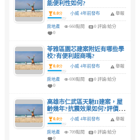
能便利性如何?
0.0
小威 4年前發布
舉報
分
房地產
660點閱
0 評論/給分
0
苓雅區園芯建案附近有哪些學
校?有便利超商嗎?
0.0
小威 4年前發布
舉報
分
房地產
690點閱
0 評論/給分
0
高雄市仁武區天馳II建案，屋
齡幾年?抗震效果如何?評價高
嗎?
0.0
小威 4年前發布
舉報
分
房地產
709點閱
0 評論/給分
0