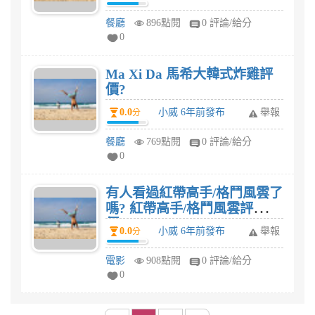
餐廳
896點閱
0 評論/給分
0
Ma Xi Da 馬希大韓式炸雞評
價?
0.0
小威 6年前發布
舉報
分
餐廳
769點閱
0 評論/給分
0
有人看過紅帶高手/格鬥風雲了
嗎? 紅帶高手/格鬥風雲評
價?
0.0
小威 6年前發布
舉報
分
電影
908點閱
0 評論/給分
0