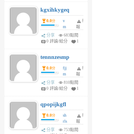
uq
kgxihkygeq
6
個
0.0
v
舉
分
月
m
報
前
sg
分享
683點閱
sr
0 評論/給分
1
vg
pn
tennnzesmp
6
個
0.0
fjj
舉
分
月
m
報
前
w
分享
810點閱
rs
0 評論/給分
1
uy
j
qpopijkgfl
6
個
0.0
sh
舉
分
月
rls
報
前
k
分享
753點閱
m