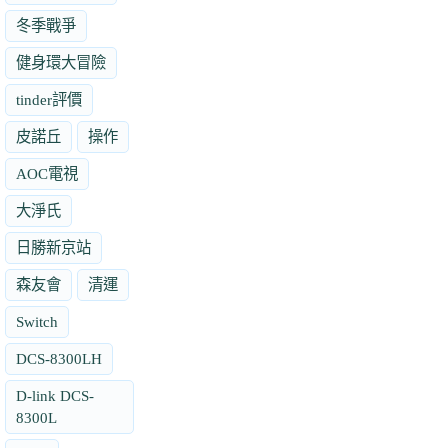
冬季戰爭
健身環大冒險
tinder評價
皮諾丘
操作
AOC電視
大淨氏
日勝新京站
森友會
清運
Switch
DCS-8300LH
D-link DCS-
8300L