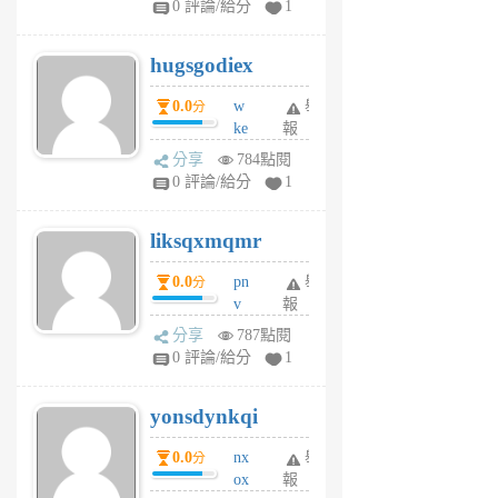
0 評論/給分
1
zt
g
hugsgodiex
6
個
0.0
w
舉
分
月
ke
報
前
rv
分享
784點閱
pj
0 評論/給分
1
qf
r
liksqxmqmr
6
個
0.0
pn
舉
分
月
v
報
前
wt
分享
787點閱
sv
0 評論/給分
1
jd
j
yonsdynkqi
6
個
0.0
nx
舉
分
月
ox
報
前