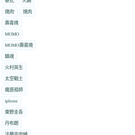
泰式
火鍋
燒肉'
燒肉
壽喜燒
MOMO
MOMO壽喜燒
鎮魂
火村英生
太空戰士
魔道祖師
iphone
東野圭吾
丹布朗
法蘭克肉舖