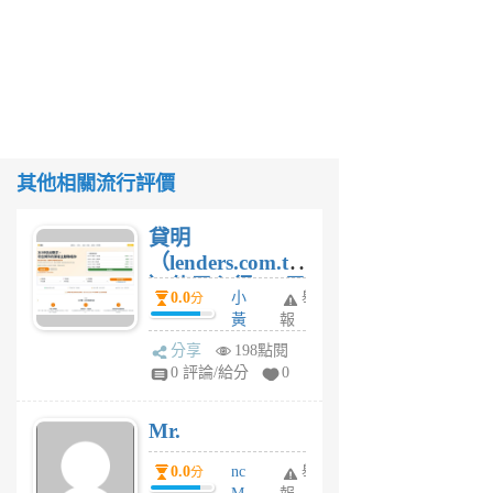
其他相關流行評價
貸明
（lenders.com.tw
）使用心得 — 民
0.0
小
舉
分
間貸款比較平台
黃
報
體驗
蜂
分享
198點閱
1
0 評論/給分
0
個
月
Mr.
前
0.0
nc
舉
分