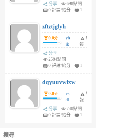
rh
分享
698點閱
pe
0 評論/給分
1
er
6
zftztjglyh
個
月
0.0
yh
舉
分
前
ik
報
s
分享
m
2584點閱
tu
0 評論/給分
1
m
s
dqyuuvwlxw
6
個
0.0
vs
舉
分
月
dl
報
前
sq
分享
740點閱
fy
0 評論/給分
1
fe
6
個
搜尋
月