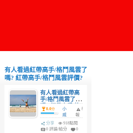
有人看過紅帶高手/格鬥風雲了
嗎? 紅帶高手/格鬥風雲評價?
有人看過紅帶高
手/格鬥風雲了
嗎? 紅帶高手/格
0.0
小
舉
分
鬥風雲評價?
威
報
6
分享
918點閱
年
0 評論/給分
0
前