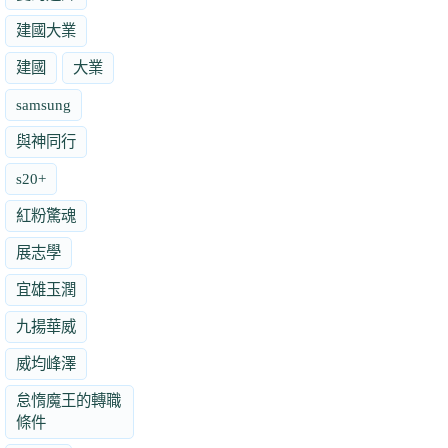
建國大業
建國
大業
samsung
與神同行
s20+
紅粉驚魂
展志學
宜雄玉潤
九揚華威
威均峰澤
怠惰魔王的轉職
條件