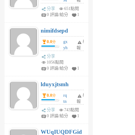
M
報
U
分享
651點閱
F
0 評論/給分
1
C
M
nimifdsepd
U
5
0.0
gx
舉
分
個
yh
報
月
dq
前
分享
vo
1056點閱
jl
0 評論/給分
1
6
個
lduyxjtsmh
月
前
0.0
rq
舉
分
tn
報
jt
分享
743點閱
gl
0 評論/給分
1
gy
6
WUqIUQDFGid
個