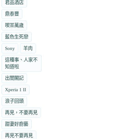
君品酒店
鼎泰豐
喫茶萬歲
藍色生死戀
Sony
羊肉
這種事、人家不
知道啦
出閨閣記
Xperia 1 II
浪子回頭
再見，不要再見
甜妻好廚藝
再見不要再見