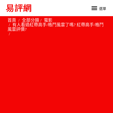
選單
首頁
全部分類
電影
有人看過紅帶高手/格鬥風雲了嗎? 紅帶高手/格鬥
風雲評價?