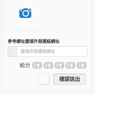
參考網址
選填外部連結網址
給分
1
2
3
4
5