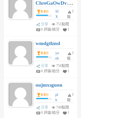
ChreGaOwDv
月
前
dY
0.0
Sf
舉
分
X
報
Pe
分享
751點閱
Jc
0 評論/給分
1
cf
v
wmdgtlznsl
R
P
0.0
yo
舉
分
m
eh
報
v
ld
A
分享
756點閱
gy
V
0 評論/給分
1
ik
G
6
6
oujmxsguon
個
個
月
月
0.0
pl
舉
分
前
前
h
報
wi
分享
749點閱
w
0 評論/給分
1
sh