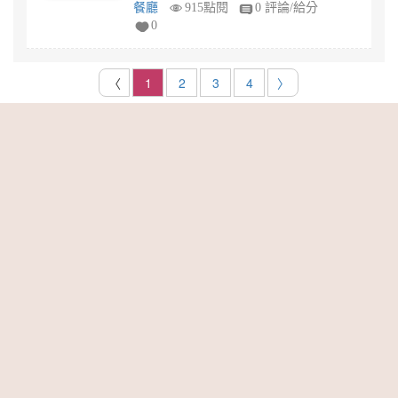
餐廳
915點閱
0 評論/給分
0
〈
1
2
3
4
〉