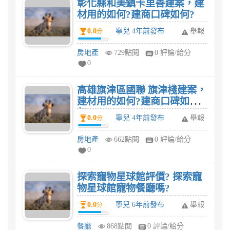
彰化縣和美鎮卡里善建案，建
材用的如何?建商口碑如何?
0.0
寧兒 4年前發布
舉報
分
房地產
729點閱
0 評論/給分
0
高雄旗津區國聯 旗津棧建案，
建材用的如何?建商口碑如
何?
0.0
寧兒 4年前發布
舉報
分
房地產
662點閱
0 評論/給分
0
探索寵物星球館評價? 探索寵
物星球館寵物餐廳嗎?
0.0
寧兒 6年前發布
舉報
分
餐廳
868點閱
0 評論/給分