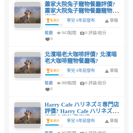
蕭家大院兔子寵物餐廳評價?
蕭家大院兔子寵物餐廳寵物餐
廳嗎?
0.0
寧兒 6年前發布
舉報
分
餐廳
943點閱
0 評論/給分
0
北濱喵老大咖啡評價? 北濱喵
老大咖啡寵物餐廳嗎?
0.0
寧兒 6年前發布
舉報
分
餐廳
888點閱
0 評論/給分
0
Harry Cafe ハリネズミ専門店
評價? Harry Cafe ハリネズミ
専門店寵物餐廳嗎?
0.0
寧兒 6年前發布
舉報
分