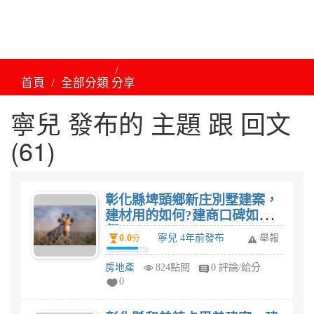
首頁
全部分類
分享
寧兒 發布的 主題 跟 回文
(61)
彰化縣埤頭鄉新庄別墅建案，
建材用的如何?建商口碑如
何?
0.0
寧兒 4年前發布
舉報
分
房地產
824點閱
0 評論/給分
0